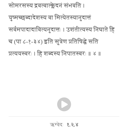
सोमरसस्य द्रवत्वात्क्लेदनं संभवति ।
युष्मच्छब्दादेशस्य वा मित्येतस्यानुदात्तं
सर्वमपादादावित्यनुदात्तः । उशंतीत्यस्य निघाते हि
च (पा ८-१-३४) इति सूत्रेण प्रतिषिद्धे सति
प्रत्ययस्वरः । हि शब्दस्य निपातस्वरः ॥ ४ ॥
ऋग्वेदः
१.२.४