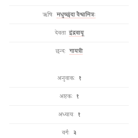
ऋषिः
मधुच्छंदा वैश्वामित्रः
देवता
इंद्रवायू
छन्दः
गायत्री
अनुवाकः
१
अष्टकः
१
अध्यायः
१
वर्गः
३