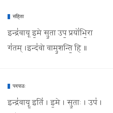
संहिता
इन्द्र॑वायू इ॒मे सु॒ता उप॒ प्रयो॑भि॒रा
ग॑तम् ।इन्द॑वो वामु॒शन्ति॒ हि ॥
पदपाठः
इन्द्र॑वायू॒ इति॑ । इ॒मे । सु॒ताः । उप॑ ।