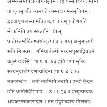
अस्मत्समीपं प्रत्यागच्छतम् । हि यस्मादिंदवः सोमा
वां युवामुशंति कामयंते तस्मादागमनमुचितम् ।
इंद्रवायूशब्दस्यामंत्रिताद्युदात्तत्वम् । प्रीणयंति
भोक्तृनिति प्रयांस्यन्नानि । प्रीञ्
धातोरंतर्भावितण्यर्थात् (पा ३-१-२६) असुन्प्रत्यये
सति नित्स्वरः । गमिधातोर्लोण्मध्यमपुरुषद्विवचने
बहुलं छंदसि । पा २-४-७३ इति शपो लुकि
सत्यनुदात्तोपदेशेत्यादिना (पा ६-४-३७)
मकारलोपः । ततो गतमिति भवति । उन्दी क्लेदन
इति धातोरुंदेरिच्चादेः ॥ उ । १-१३ ॥ इत्युन्प्रत्ययः
अद्यक्षरस्येकारादेशः । तत इंदुशब्दस्य नित्स्वरः ।