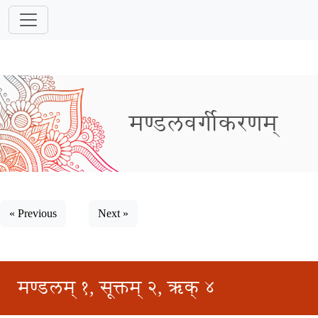
मण्डलवर्गीकरणम्
« Previous
Next »
मण्डलम् १, सूक्तम् २, ऋक् ४