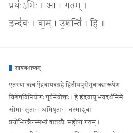
प्रयः॑ऽभिः । आ । ग॒त॒म् ।
इन्द॑वः । वा॒म् । उ॒शन्ति॑ । हि ॥
सायणभाष्यम्
एतस्या ऋच ऐंद्रवायवग्रहे द्वितीयपुरोनुवाक्यारूपेण
विशेषविनियोगः पूर्वमेवोक्तः । हे इंद्रवायू भवदर्थमिमे
सोमाः सुताः । अभिषुताः । तस्माद्युवां
प्रयोभिरन्नैरस्मभ्यं दातव्यैः सहोपा गतम् ।