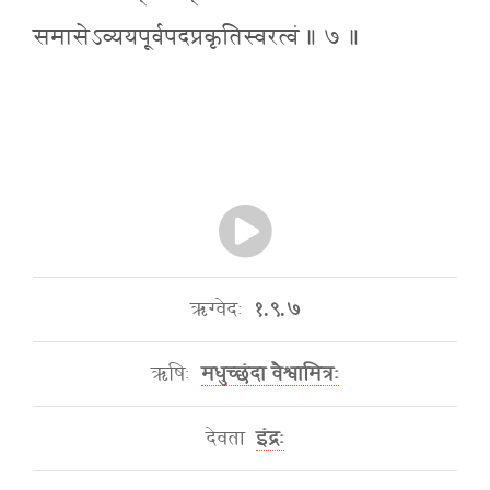
समासेऽव्ययपूर्वपदप्रकृतिस्वरत्वं ॥ ७ ॥
ऋग्वेदः
१.९.७
ऋषिः
मधुच्छंदा वैश्वामित्रः
देवता
इंद्रः