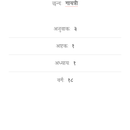
छन्दः
गायत्री
अनुवाकः
३
अष्टकः
१
अध्यायः
१
वर्गः
१८