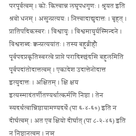
परपूर्वत्वम् । कोः कित्त्वान्न लघूपधगुणः । श्रूयत इति
श्रवो धनम् । असुन्प्रत्ययः । नित्त्वादाद्युदात्तः । बृहत् ।
प्रातिपदिकस्वरः । विश्वायुः । विश्वमायुर्यस्मिन्दने ।
विश्वशब्दः क्वन्प्रत्ययांतः । तस्य बहुव्रीहौ
पूर्वपदप्रकृतिस्वरत्वे प्राप्ते परादिश्छंदसि बहुलमिति
पूर्वपदांतोदात्तत्वम् । एकादेश उदात्तेनोदात्त
इत्युदात्तः । अक्षितम् । क्षि क्षय
इत्यस्मादंतर्णीतण्यर्थात्कर्मणि निष्ठा । तेन
स्यदर्थत्वान्निष्ठायामण्यदर्थे (पा ६-४-६०) इति न
दीर्घत्वम् । अत एव क्षियो दीर्घात् (पा ८-२-४६) इति
न निष्ठानत्वम् । नञ्