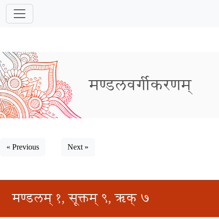
मण्डलवर्गीकरणम्
« Previous
Next »
मण्डलम् १, सूक्तम् ९, ऋक् ७