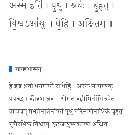
अ॒स्मे इति॑ । पृ॒थु । श्रवः॑ । बृ॒हत् ।
वि॒श्वऽआ॑युः । धे॒हि॒ । अक्षि॑तम् ॥
सायणभाष्यम्
हे इंद्र श्रवो धनमस्मे सं धेहि । अस्मभ्यं सम्यक्
प्रयच्छ । कीदृशं श्रवः । गोमत् बह्वीभिर्गोभिरुपेतं
वाजवत् प्रभूतेनान्नेनोपेतं पृथु परिमाणेनाधिकं बृहत्
गुणैरधिकं विश्वायुः कृत्स्नायुष्यकारणं अक्षितं