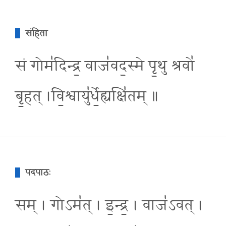
संहिता
सं गोम॑दिन्द्र॒ वाज॑वद॒स्मे पृ॒थु श्रवो॑
बृ॒हत् ।वि॒श्वायु॑र्धे॒ह्यक्षि॑तम् ॥
पदपाठः
सम् । गोऽम॑त् । इ॒न्द्र॒ । वाज॑ऽवत् ।