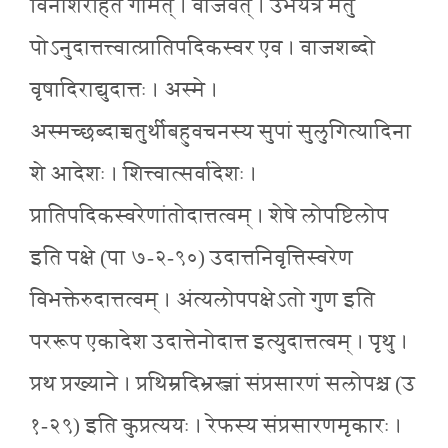
विनाशरहितं गोमत् । वाजवत् । उभयत्र मतु
पोऽनुदात्तत्त्वात्प्रातिपदिकस्वर एव । वाजशब्दो
वृषादिराद्युदात्तः । अस्मे ।
अस्मच्छब्दाच्चतुर्थीबहुवचनस्य सुपां सुलुगित्यादिना
शे आदेशः । शित्त्वात्सर्वादेशः ।
प्रातिपदिकस्वरेणांतोदात्तत्वम् । शेषे लोपष्टिलोप
इति पक्षे (पा ७-२-९०) उदात्तनिवृत्तिस्वरेण
विभक्तेरुदात्तत्वम् । अंत्यलोपपक्षेऽतो गुण इति
पररूप एकादेश उदात्तेनोदात्त इत्युदात्तत्वम् । पृथु ।
प्रथ प्रख्याने । प्रथिम्रदिभ्रस्जां संप्रसारणं सलोपश्च (उ
१-२९) इति कुप्रत्ययः । रेफस्य संप्रसारणमृकारः ।