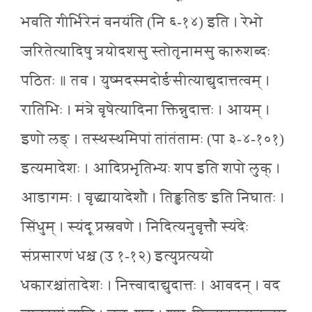
भवति गीर्भिरेनं वनयंति (नि ६-१४) इति । रेभो
जरितेत्यादिषु त्रयोदशसु स्तोतृनामसु कारुशब्दः
पठितः ॥ तव । युष्मदस्मदोर्ङसीत्याद्युदात्तत्वम् ।
रातिभिः । मंत्रे वृषेत्यादिना क्तिन्नुदात्तः । आयम् ।
इणो लङ् । तस्थस्थमिपां तांतंतामः (पा ३-४-१०१)
इत्यमादेशः । आदिप्रभृतिभ्यः शप इति शपो लुक् ।
आडागमः । वृद्ध्यायादेशौ । तिङ्ङतिङ इति निघातः ।
सिंधुम् । स्यंदू प्रस्रवणे । निदित्यनुवृत्तौ स्यंदेः
संप्रसारणं धश्च (उ १-१२) इत्युप्रत्ययो
धकारश्चांतादेशः । नित्त्वादाद्युदात्तः । आवदन् । वद