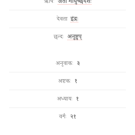
ऋषिः
जेता माधुच्छंदसः
देवता
इंद्रः
छन्दः
अनुष्टुप्
अनुवाकः
३
अष्टकः
१
अध्यायः
१
वर्गः
२१