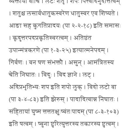
व्यक्तायां वाचि । लटः शतृ । शपः पित्त्वादनुदात्तत्वम्
। शतुश्च लसार्वधातुकस्वरेण धातुस्वर एव शिष्यते ।
आङा सह कुगतिप्रादयः (पा २-२-१८) इति समासः
। कृदुत्तरपदप्रकृतिस्वरत्वम् । अतिष्ठंत
उपान्मंत्रकरणे (पा १-३-२५) इत्यात्मनेपदम् ।
गिर्वणः । वन षण संभक्तौ । असुन् । आमंत्रितस्य
चेति निघातः । विदुः । विद ज्ञाने । लट् ।
अदिप्रभृतिभ्यः शप इति शपो लुक् । विदो लटो वा
(पा ३-४-८३) इति झेरुस् । पादादित्वान्न निघातः ।
संहितायां युष्म त्तत्ततक्षुःष्वंतःपादम् (पा ८-३-१०३)
इति षत्वम् । ष्वुना ष्टुरित्युत्तरस्य तकारस्य ष्टुत्वम् ।