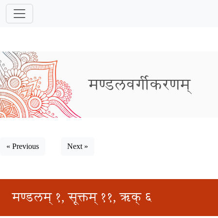
मण्डलवर्गीकरणम्
« Previous
Next »
मण्डलम् १, सूक्तम् ११, ऋक् ६