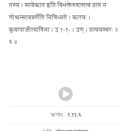
तस्य । सावेकात इति विभक्तेरुदात्तत्वं प्राप्तं न
गोश्वन्साववर्णेति निषिध्यते । कारवः ।
कृवापाजीत्यादिना । उ १-१- । उण् । प्रत्ययस्वरः ॥
६ ॥
ऋग्वेदः
१.११.६