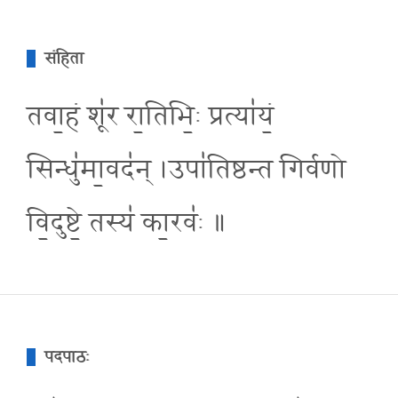
संहिता
तवा॒हं शू॑र रा॒तिभि॒ः प्रत्या॑यं॒
सिन्धु॑मा॒वद॑न् ।उपा॑तिष्ठन्त गिर्वणो
वि॒दुष्टे॒ तस्य॑ का॒रवः॑ ॥
पदपाठः