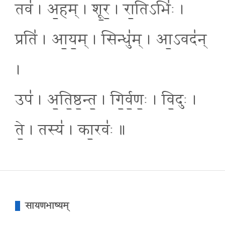
तव॑ । अ॒हम् । शू॒र॒ । रा॒तिऽभिः॑ ।
प्रति॑ । आ॒य॒म् । सिन्धु॑म् । आ॒ऽवद॑न्
।
उप॑ । अ॒ति॒ष्ठ॒न्त॒ । गि॒र्व॒णः॒ । वि॒दुः ।
ते॒ । तस्य॑ । का॒रवः॑ ॥
सायणभाष्यम्