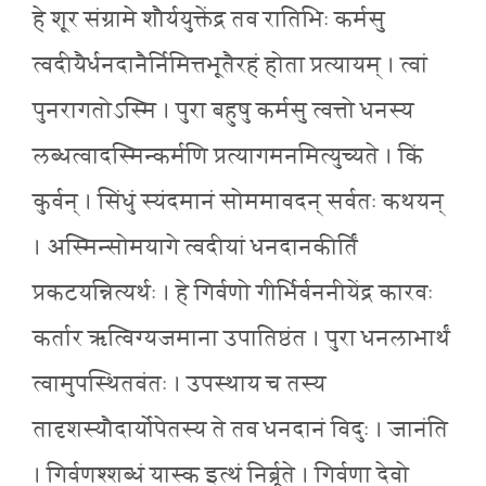
हे शूर संग्रामे शौर्ययुक्तेंद्र तव रातिभिः कर्मसु
त्वदीयैर्धनदानैर्निमित्तभूतैरहं होता प्रत्यायम् । त्वां
पुनरागतोऽस्मि । पुरा बहुषु कर्मसु त्वत्तो धनस्य
लब्धत्वादस्मिन्कर्मणि प्रत्यागमनमित्युच्यते । किं
कुर्वन् । सिंधुं स्यंदमानं सोममावदन् सर्वतः कथयन्
। अस्मिन्सोमयागे त्वदीयां धनदानकीर्तिं
प्रकटयन्नित्यर्थः । हे गिर्वणो गीर्भिर्वननीयेंद्र कारवः
कर्तार ऋत्विग्यजमाना उपातिष्ठंत । पुरा धनलाभार्थं
त्वामुपस्थितवंतः । उपस्थाय च तस्य
तादृशस्यौदार्योपेतस्य ते तव धनदानं विदुः । जानंति
। गिर्वणश्शब्धं यास्क इत्थं निर्ब्रूते । गिर्वणा देवो