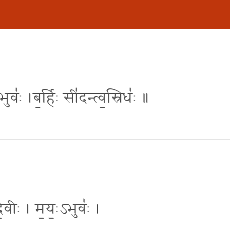
ुवः॑ ।ब॒र्हिः सी॑दन्त्व॒स्रिधः॑ ॥
॒वीः । म॒यः॒ऽभुवः॑ ।