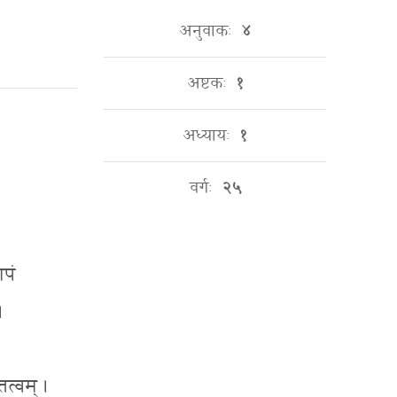
अनुवाकः
४
अष्टकः
१
अध्यायः
१
वर्गः
२५
ापं
।
तत्वम् ।