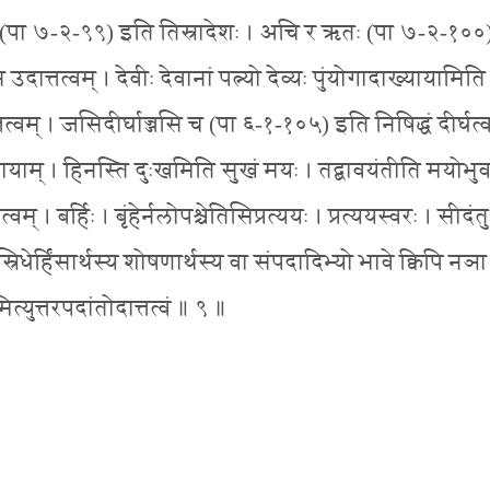
िसृचतस्य (पा ७-२-९९) इति तिस्रादेशः । अचि र ऋतः (पा ७-२-१०
्तत्वम् । देवीः देवानां पत्न्यो देव्यः पुंयोगादाख्यायामिति
तत्वम् । जसिदीर्घाज्जसि च (पा ६-१-१०५) इति निषिद्धं दीर्घत्व
ंसायाम् । हिनस्ति दुःखमिति सुखं मयः । तद्बावयंतीति मयोभुव
्वम् । बर्हिः । बृंहेर्नलोपश्चेतिसिप्रत्ययः । प्रत्ययस्वरः । सीदंतु 
रिधेर्हिंसार्थस्य शोषणार्थस्य वा संपदादिभ्यो भावे क्विपि नञा
ित्युत्तरपदांतोदात्तत्वं ॥ ९ ॥