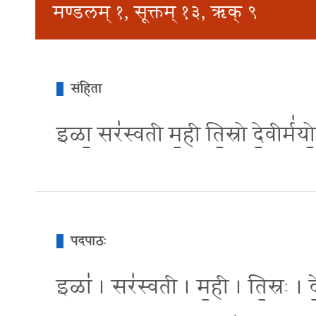
मण्डलम् १, सूक्तम् १३, ऋक् ९
संहिता
इळा॒ सर॑स्वती म॒ही ति॒स्रो दे॒वीर्म॑यो॒भ
पदपाठः
इळा॑ । सर॑स्वती । म॒ही । ति॒स्रः । दे