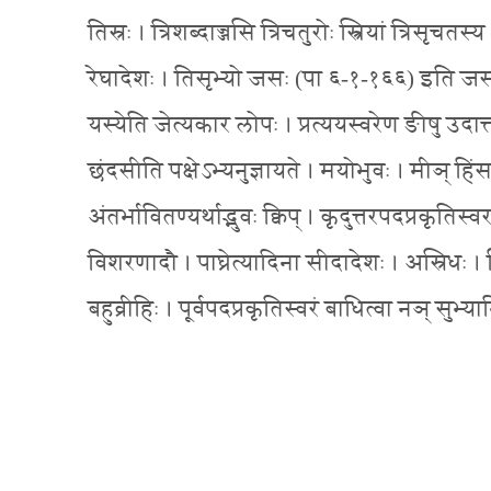
तिस्रः । त्रिशब्दाज्जसि त्रिचतुरोः स्त्रियां त्र
रेघादेशः । तिसृभ्यो जसः (पा ६-१-१६६) इति जस उदात
यस्येति जेत्यकार लोपः । प्रत्ययस्वरेण ङीषु उदात्
छंदसीति पक्षेऽभ्यनुज्ञायते । मयोभुवः । मीञ् हि
अंतर्भावितण्यर्थाद्भुवः क्विप् । कृदुत्तरपदप्रकृतिस्वरत
विशरणादौ । पाघ्रेत्यादिना सीदादेशः । अस्रिधः । स्
बहुव्रीहिः । पूर्वपदप्रकृतिस्वरं बाधित्वा नञ् सुभ्याम