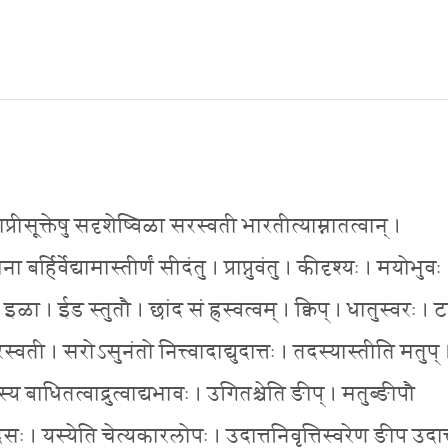
ाप्रीसूक्तेषु सदृशेष्विळा सरस्वती भारतीत्याम्नातत्वान् ।
बर्हिर्वेद्यामास्तीर्णं सीदंतु । प्राप्नुवंतु । कीदृश्यः । मयोभुवः
 । ईड स्तुतौ । छांद सं ह्रस्वत्वम् । क्विप् । धातुस्वरः । ट
ती । सरोऽसुनंतो नित्त्वादाद्युदात्तः । तदस्यास्तीति मतुप् 
्य बाधितत्वाद्रुत्वाद्यभावः । उगितश्चेति ङीप् । मतुब्ङीपौ
सः । यस्येति चेत्यकारलोपः । उदात्तनिवृत्तिस्वरेण ङीप उदात्