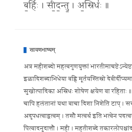
ब॒र्हिः । सी॒द॒न्तु॒ । अ॒स्रिधः॑ ॥
सायणभाष्यम्
अत्र महीशब्दो महत्वगुणयुक्तां भारतीमाचष्टेऽन्येष्ट
इळादिशब्दाभिधेया वह्नि मूर्तयस्तिस्रो देवीर्दीप्यमाना 
सुखोत्पादिका अस्रिधः शोषेण क्षयेण वा रहिताः ॥ इळा
चापि हलंतानां यथा वाचा दिशा निशेति टाप् । सरस्व
अदुपधत्वाद्वत्वम् । तसौ मत्वर्थ इति भत्वेन पदत्वस
पित्वादनुदात्तौ । मही । महतीशब्दे तकारलोपश्चांद