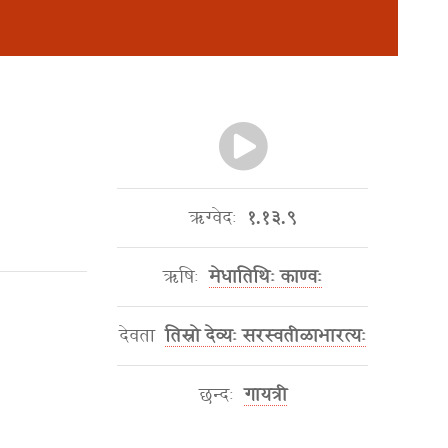
ऋग्वेदः
१.१३.९
ऋषिः
मेधातिथिः काण्वः
देवता
तिस्रो देव्यः सरस्वतीळाभारत्यः
छन्दः
गायत्री