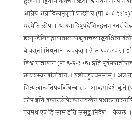
ष्टुत्वम् । द्वितीयै कवचने ऋतो ङिसर्वनामस्थानयोरिति
अग्रियं अग्रादित्यनुवृत्तौ घच्छौ च (पा ४-४-१
यस्येति लोपः । आयनादिषूपदेशिवद्वचनं स्वरसिद्ध्
इत्युपदेशिवद्भावात्प्रत्ययाद्युदात्तत्त्वाद्घवश्चित्वादंत
वै पशूनां मिथुनानां रूपकृत् । तै सं ६-१-८-५ । इति श्रुते
विश्वं संज्ञायाम् (पा ६-२-१०६) इति पूर्वपदांतोदा
प्रत्ययस्वरेणांतोदात्तः । षष्ठीबहुवचनमाम् । अत
नित्यत्वात्प्रतिपदविधित्वाच्चाम आकमादेशे कृत
लोप इति दकारलोपेऽकारांतत्वेन पश्चात्प्राप्तस्याप
एवमर्थ एव हि साम इति ससुट्क निर्देशः । केवलः । 