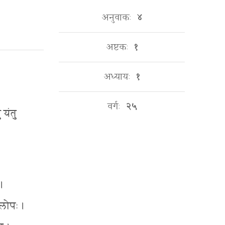
अनुवाकः
४
अष्टकः
१
अध्यायः
१
वर्गः
२५
 यंतु
।
लोपः ।