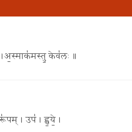
्वये ।अ॒स्माक॑मस्तु॒ केव॑लः ॥
रू॑पम् । उप॑ । ह्व॒ये॒ ।