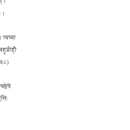
् ।
 ।
। त्वष्वा
बहुव्रीहौ
१३८)
्छेषे
्तिः