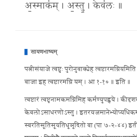
अ॒स्माक॑म् । अ॒स्तु॒ । केव॑लः ॥
सायणभाष्यम्
पत्नीसंयाजे त्वष्टुः पुरोनुवाक्येह त्वष्टारमग्रियमि
वाजा इह त्वष्टारमग्रि यम् । आ १-१० ॥ इति ॥
त्वष्टारं त्वष्टृनामकमग्निमिह कर्मण्युपह्वये । कीदृश
केवलोऽसाधरणोऽस्तु । इतरयजमानेभ्योप्यधिकमनुग्रहं 
स्वरतिसूतिसूयतिधूञूदितो वा (पा ७-२-४४) इतीड