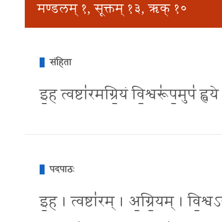
मण्डलम् १, सूक्तम् १३, ऋक् १०
संहिता
इ॒ह त्वष्टा॑रमग्रि॒यं वि॒श्वरू॑प॒मुप॑ ह
पदपाठः
इ॒ह । त्वष्टा॑रम् । अ॒ग्रि॒यम् । वि॒श्वऽ