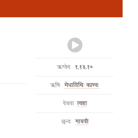
ऋग्वेदः
१.१३.१०
ऋषिः
मेधातिथिः काण्वः
देवता
त्वष्टा
छन्दः
गायत्री