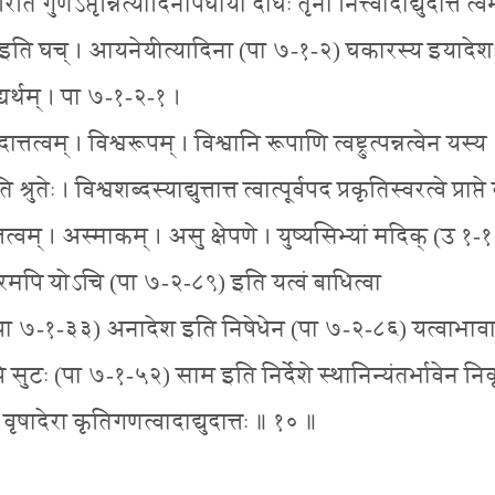
 गुणेऽप्तृन्नित्यादिनोपधाया दीर्घः तृनो नित्त्वादाद्युदात्त त्वम
१७) इति घच् । आयनेयीत्यादिना (पा ७-१-२) घकारस्य इयादेशः
यर्थम् । पा ७-१-२-१ ।
ोदात्तत्वम् । विश्वरूपम् । विश्वानि रूपाणि त्वष्ट्रुत्पन्नत्वेन यस्य 
ः । विश्वशब्दस्याद्युत्तात्त त्वात्पूर्वपद प्रकृतिस्वरत्वे प्राप्ते 
त्तत्वम् । अस्माकम् । असु क्षेपणे । युष्यसिभ्यां मदिक् (उ १-
्र परमपि योऽचि (पा ७-२-८९) इति यत्वं बाधित्वा
े (पा ७-१-३३) अनादेश इति निषेधेन (पा ७-२-८६) यत्वाभावाच
ि सुटः (पा ७-१-५२) साम इति निर्देशे स्थानिन्यंतर्भावेन निवृत
वृषादेरा कृतिगणत्वादाद्युदात्तः ॥ १० ॥