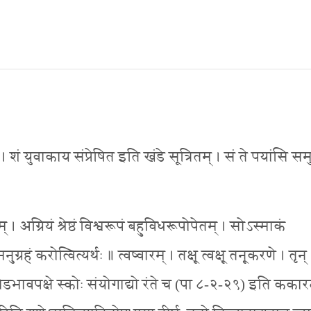
ति । शं युवाकाय संप्रेषित इति खंडे सूत्रितम् । सं ते पयांसि समु
म् । अग्रियं श्रेष्ठं विश्वरूपं बहुविधरूपोपेतम् । सोऽस्माकं
करोत्वित्यर्थः ॥ त्वष्वारम् । तक्षू त्वक्षू तनूकरणे । तृन् 
भावपक्षे स्कोः संयोगाद्यो रंते च (पा ८-२-२९) इति ककार