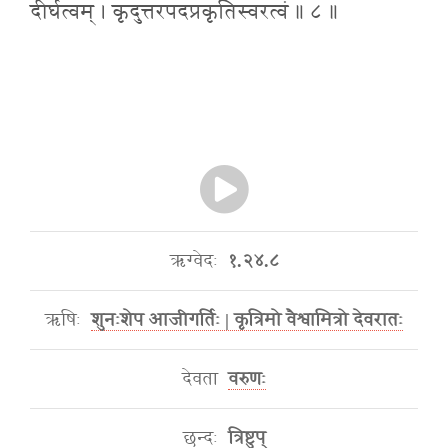
दीर्घत्वम् । कृदुत्तरपदप्रकृतिस्वरत्वं ॥ ८ ॥
ऋग्वेदः
१.२४.८
ऋषिः
शुनःशेप आजीगर्तिः | कृत्रिमो वैश्वामित्रो देवरातः
देवता
वरुणः
छन्दः
त्रिष्टुप्