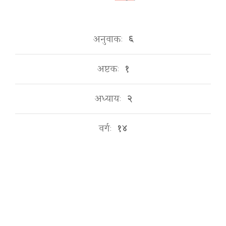
अनुवाकः
६
अष्टकः
१
अध्यायः
२
वर्गः
१४