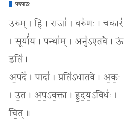
पदपाठः
उ॒रुम् । हि । राजा॑ । वरु॑णः । च॒कार॑
। सूर्या॑य । पन्था॑म् । अनु॑ऽए॒त॒वै । ऊं॒
इति॑ ।
अ॒पदे॑ । पादा॑ । प्रति॑ऽधातवे । अ॒कः॒
। उ॒त । अ॒प॒ऽव॒क्ता । हृ॒द॒य॒ऽविधः॑ ।
चि॒त् ॥