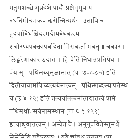
गंतुमशक्ये भूप्रदेशे पादौ प्रक्षेप्तुमुपायं
बंधविमोचनरूपं करोत्वित्यर्थः । उतापि च
हृदयाविधश्चिदस्मदीयवेधकस्य
शत्रोरप्यपवक्तापवदिता निराकर्ता भवतु ॥ चकार ।
लिट्स्वरेणाकार उदात्तः । हि चेति निघातप्रतिषेधः ।
पंथाम् । पथिमथ्यृभुक्षामात् (पा ७-१-८५) इति
द्वितीयायामपि व्यत्ययेनात्वम् । पथिन्शब्दस्य पतेस्थ
च (उ ४-१२) इति प्रत्ययांतत्वेनांतोदात्तत्वे प्राप्ते
पथिमथोः सर्वनामस्थाने (पा ६-१-१९९)
इत्याद्युदात्तत्वम् । अन्वेत वै । अनुपूर्वादेतेस्तुमर्थे
सेसेनिति तवैप्रत्ययः । तवै चांतश्च युगपत् (पा