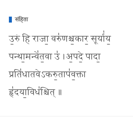
संहिता
उ॒रुं हि राजा॒ वरु॑णश्च॒कार॒ सूर्या॑य॒
पन्था॒मन्वे॑त॒वा उ॑ ।अ॒पदे॒ पादा॒
प्रति॑धातवेऽकरु॒ताप॑व॒क्ता
हृ॑दया॒विध॑श्चित् ॥