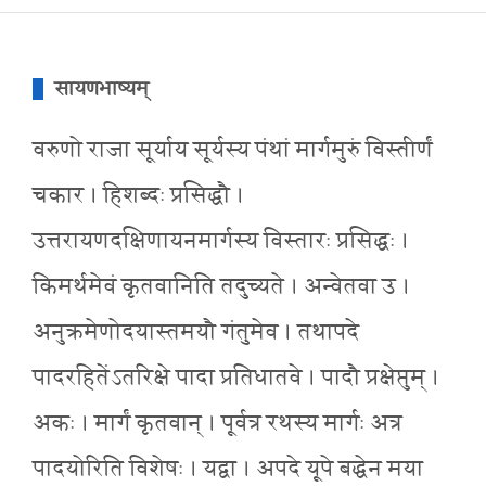
सायणभाष्यम्
वरुणो राजा सूर्याय सूर्यस्य पंथां मार्गमुरुं विस्तीर्णं
चकार । हिशब्दः प्रसिद्धौ ।
उत्तरायणदक्षिणायनमार्गस्य विस्तारः प्रसिद्धः ।
किमर्थमेवं कृतवानिति तदुच्यते । अन्वेतवा उ ।
अनुक्रमेणोदयास्तमयौ गंतुमेव । तथापदे
पादरहितेंऽतरिक्षे पादा प्रतिधातवे । पादौ प्रक्षेप्तुम् ।
अकः । मार्गं कृतवान् । पूर्वत्र रथस्य मार्गः अत्र
पादयोरिति विशेषः । यद्वा । अपदे यूपे बद्धेन मया