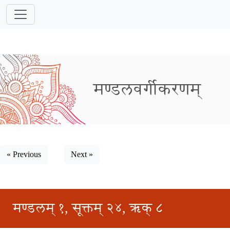
मण्डलवर्गीकरणम्
« Previous
Next »
मण्डलम् १, सूक्तम् २४, ऋक् ८