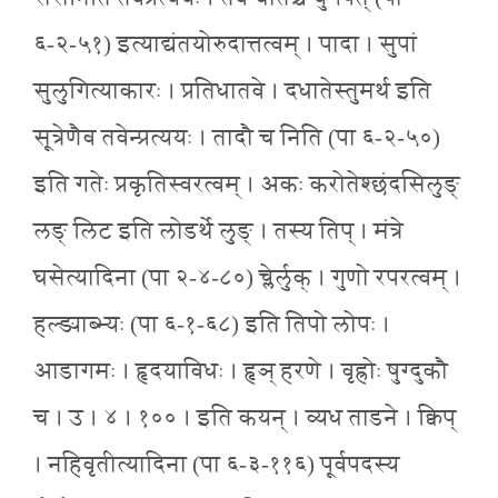
६-२-५१) इत्याद्यंतयोरुदात्तत्वम् । पादा । सुपां
सुलुगित्याकारः । प्रतिधातवे । दधातेस्तुमर्थ इति
सूत्रेणैव तवेन्प्रत्ययः । तादौ च निति (पा ६-२-५०)
इति गतेः प्रकृतिस्वरत्वम् । अकः करोतेश्छंदसिलुङ्
लङ् लिट इति लोडर्थे लुङ् । तस्य तिप् । मंत्रे
घसेत्यादिना (पा २-४-८०) च्लेर्लुक् । गुणो रपरत्वम् ।
हल्ङ्याब्भ्यः (पा ६-१-६८) इति तिपो लोपः ।
आडागमः । हृदयाविधः । हृञ् हरणे । वृह्रोः षुग्दुकौ
च । उ । ४ । १०० । इति कयन् । व्यध ताडने । क्विप्
। नहिवृतीत्यादिना (पा ६-३-११६) पूर्वपदस्य