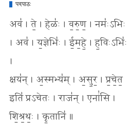
पदपाठः
अव॑ । ते॒ । हेळः॑ । व॒रु॒ण॒ । नमः॑ऽभिः
। अव॑ । य॒ज्ञेभिः॑ । ई॒म॒हे॒ । ह॒विःऽभिः॑
।
क्षय॑न् । अ॒स्मभ्य॑म् । अ॒सु॒र॒ । प्र॒चे॒त॒
इति॑ प्रऽचेतः । राज॑न् । एनां॑सि ।
शि॒श्र॒थः॒ । कृ॒तानि॑ ॥