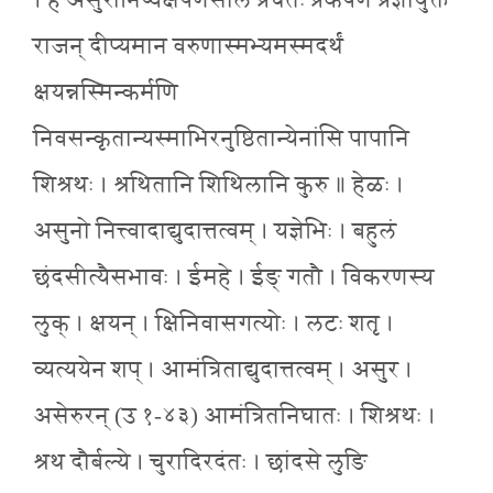
। हे असुरानिष्वक्षेपणसील प्रचेतः प्रकर्षेण प्रज्ञायुक्त
राजन् दीप्यमान वरुणास्मभ्यमस्मदर्थं
क्षयन्नस्मिन्कर्मणि
निवसन्कृतान्यस्माभिरनुष्ठितान्येनांसि पापानि
शिश्रथः । श्रथितानि शिथिलानि कुरु ॥ हेळः ।
असुनो नित्त्वादाद्युदात्तत्वम् । यज्ञेभिः । बहुलं
छंदसीत्यैसभावः । ईमहे । ईङ् गतौ । विकरणस्य
लुक् । क्षयन् । क्षिनिवासगत्योः । लटः शतृ ।
व्यत्ययेन शप् । आमंत्रिताद्युदात्तत्वम् । असुर ।
असेरुरन् (उ १-४३) आमंत्रितनिघातः । शिश्रथः ।
श्रथ दौर्बल्ये । चुरादिरदंतः । छांदसे लुङि