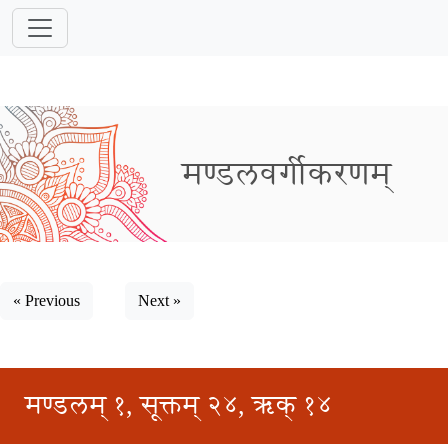
मण्डलवर्गीकरणम्
« Previous
Next »
मण्डलम् १, सूक्तम् २४, ऋक् १४