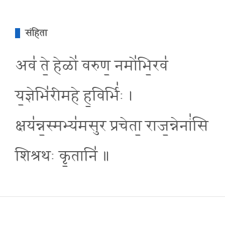
संहिता
अव॑ ते॒ हेळो॑ वरुण॒ नमो॑भि॒रव॑
य॒ज्ञेभि॑रीमहे ह॒विर्भि॑ः ।
क्षय॑न्न॒स्मभ्य॑मसुर प्रचेता॒ राज॒न्नेनां॑सि
शिश्रथः कृ॒तानि॑ ॥