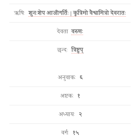
ऋषिः
शुनःशेप आजीगर्तिः | कृत्रिमो वैश्वामित्रो देवरातः
देवता
वरुणः
छन्दः
त्रिष्टुप्
अनुवाकः
६
अष्टकः
१
अध्यायः
२
वर्गः
१५