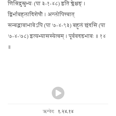
णिश्रिद्रुस्रुभ्यः (पा ३-१-४८) इति च्लेश्चङ् ।
द्विर्भावहलादिशेषौ । अग्लोपित्त्वात्
सन्वद्भावाभावेऽपि (पा ७-४-९३) बहुलं छंदसि (पा
७-४-७८) इत्यभ्यासस्येत्वम् । पूर्ववदडभावः ॥ १४
॥
ऋग्वेदः
१.२४.१४