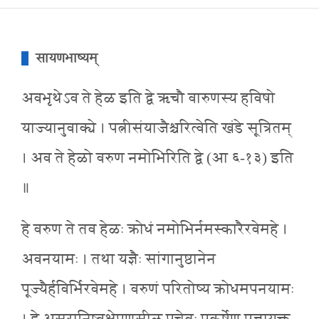
सायणभाष्यम्
अवभृथेऽव ते हेळ इति द्वे ऋचौ वारुणस्य हविषो
याज्यानुवाक्ये । पत्नीसंयाजैश्चरित्वेति खंडे सूत्रितम्
। अव ते हेळो वरुण नमोभिरिति द्वे (आ ६-१३) इति
॥
हे वरुण ते तव हेळः क्रोधं नमोभिर्नमस्कारैरवेमहे ।
अवनयामः । तथा यज्ञैः सांगानुष्ठानेन
पूज्यैर्हविर्भिरवेमहे । वरुणं परितोष्य क्रोधमपनयामः