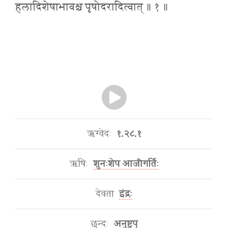
हलादिशेषाभावश्च पृषोदरादित्वात् ॥ १ ॥
ऋग्वेदः
१.२८.१
ऋषिः
शुनःशेप आजीगर्तिः
देवता
इंद्रः
छन्दः
अनुष्टुप्