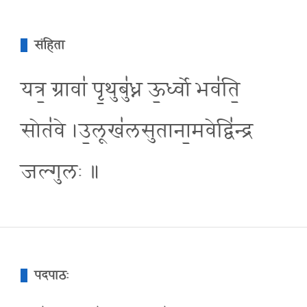
संहिता
यत्र॒ ग्रावा॑ पृ॒थुबु॑ध्न ऊ॒र्ध्वो भव॑ति॒
सोत॑वे ।उ॒लूख॑लसुताना॒मवेद्वि॑न्द्र
जल्गुलः ॥
पदपाठः