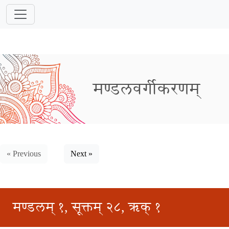
मण्डलवर्गीकरणम्
« Previous
Next »
मण्डलम् १, सूक्तम् २८, ऋक् १