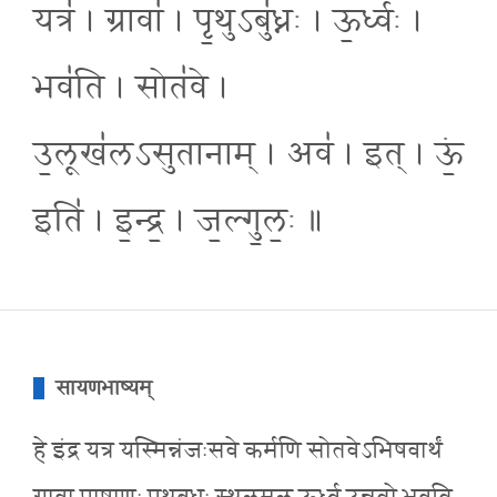
यत्र॑ । ग्रावा॑ । पृ॒थुऽबु॑ध्नः । ऊ॒र्ध्वः ।
भव॑ति । सोत॑वे ।
उ॒लूख॑लऽसुतानाम् । अव॑ । इत् । ऊं॒
इति॑ । इ॒न्द्र॒ । ज॒ल्गु॒लः॒ ॥
सायणभाष्यम्
हे इंद्र यत्र यस्मिन्नंजःसवे कर्मणि सोतवेऽभिषवार्थं