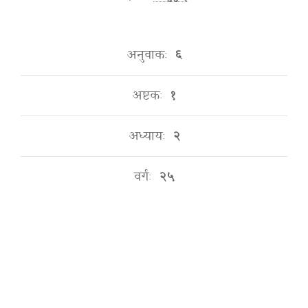
अनुवाकः
६
अष्टकः
१
अध्यायः
२
वर्गः
२५