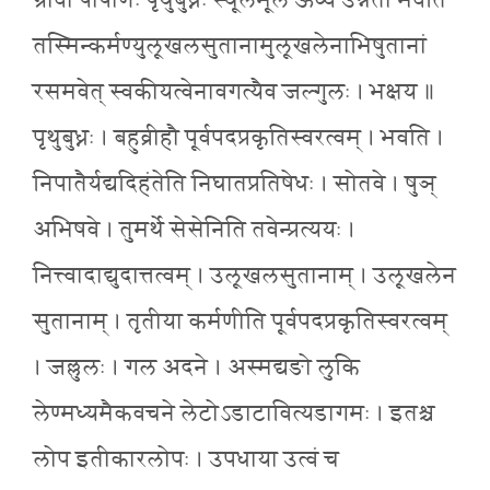
ग्रावा पाषाणः पृथुबुध्नः स्थूलमूल ऊर्ध्व उन्नतो भवति
तस्मिन्कर्मण्युलूखलसुतानामुलूखलेनाभिषुतानां
रसमवेत् स्वकीयत्वेनावगत्यैव जल्गुलः । भक्षय ॥
पृथुबुध्नः । बहुव्रीहौ पूर्वपदप्रकृतिस्वरत्वम् । भवति ।
निपातैर्यद्यदिहंतेति निघातप्रतिषेधः । सोतवे । षुञ्
अभिषवे । तुमर्थे सेसेनिति तवेन्प्रत्ययः ।
नित्त्वादाद्युदात्तत्वम् । उलूखलसुतानाम् । उलूखलेन
सुतानाम् । तृतीया कर्मणीति पूर्वपदप्रकृतिस्वरत्वम्
। जल्लुलः । गल अदने । अस्मद्यङो लुकि
लेण्मध्यमैकवचने लेटोऽडाटावित्यडागमः । इतश्च
लोप इतीकारलोपः । उपधाया उत्वं च