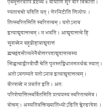
एवमुत्तरत्रापि द्रष्टव्यं ॥ वीर्याणि शूर वीर विक्रांतौ ।
ण्यंतादचो यदिति यत् । णेरनिटीति णिलोपः ।
तित्स्वरितमिति स्वरितत्वम् । यतोऽनाव
इत्याद्युदात्तत्वम् । न भवति । आद्युदात्तत्वे हि
सुशब्देन बहुव्रीहावाद्युदात्तं
द्व्यच्छंदसीत्यनेनैवोत्तरपदाद्युदात्तत्वस्य
सिद्धत्वाद्वीरवीर्यौ चेति पुनस्तद्विधानमनर्थकं स्यात् ।
अतोऽवगम्यते यतोऽनाव इत्याद्युदात्तत्वम् ।
वीरशब्दे न प्रवर्तत इति । अतः
परिशेषात्तित्स्वर्वितमिति प्रत्ययस्य स्वरितत्वमेव ।
वोचम् । अस्यतिवक्तिख्यातिभ्योऽङिति च्लेरङादेशः ।