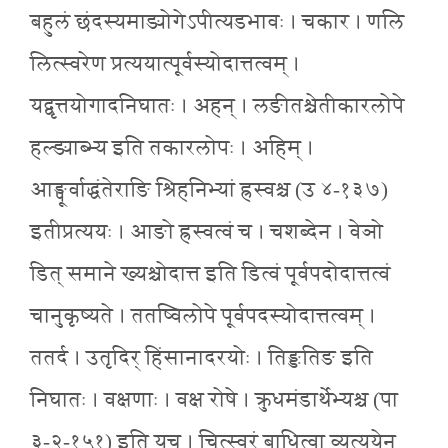
बहुलं छंदस्यमाङ्योगेऽपीत्यडभावः । चकार । णलि
लित्स्वरेण प्रत्ययात्पूर्वस्योदात्तत्वम् ।
यद्वृत्तयोगादनिघातः । अहन् । लङीतश्चेतीकारलोपे
हल्ङ्याब्भ्य इति तकारलोपः । अहिम् ।
आङ्पूर्वाद्धंतेराङि श्रिहनिभ्यां ह्रस्वश्च (उ ४-१३७)
इतीप्रत्ययः । आङो ह्रस्वत्वं च । चशब्देन । वेञो
डित् समाने ख्यश्चोदात्त इति डित्वं पूर्वपदोदात्तत्वं
चानुकृष्यते । ततष्विलोपे पूर्वपदस्योदात्तत्वम् ।
ततर्द । उतृदिर् हिंसानादरयोः । तिङ्ङतिङ इति
निघातः । वक्षणाः । वक्ष रोषे । क्रुधमंडार्थेभ्यश्च (पा
३-२-१५१) इति युच् । चित्स्वरं बाधित्वा व्यत्ययेन