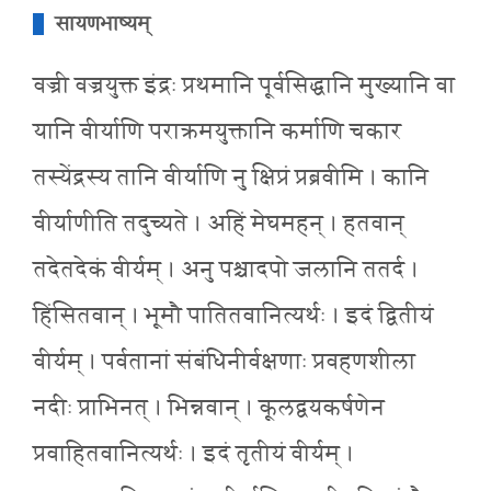
सायणभाष्यम्
वज्री वज्रयुक्त इंद्रः प्रथमानि पूर्वसिद्धानि मुख्यानि वा
यानि वीर्याणि पराक्रमयुक्तानि कर्माणि चकार
तस्येंद्रस्य तानि वीर्याणि नु क्षिप्रं प्रब्रवीमि । कानि
वीर्याणीति तदुच्यते । अहिं मेघमहन् । हतवान्
तदेतदेकं वीर्यम् । अनु पश्चादपो जलानि ततर्द ।
हिंसितवान् । भूमौ पातितवानित्यर्थः । इदं द्वितीयं
वीर्यम् । पर्वतानां संबंधिनीर्वक्षणाः प्रवहणशीला
नदीः प्राभिनत् । भिन्नवान् । कूलद्वयकर्षणेन
प्रवाहितवानित्यर्थः । इदं तृतीयं वीर्यम् ।