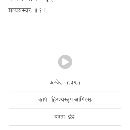
प्रत्ययस्वरः ॥ १ ॥
ऋग्वेदः
१.३२.१
ऋषिः
हिरण्यस्तूप आंगिरसः
देवता
इंद्रः