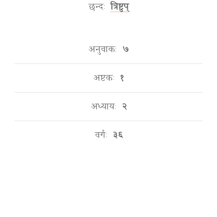
छन्दः
त्रिष्टुप्
अनुवाकः
७
अष्टकः
१
अध्यायः
२
वर्गः
३६