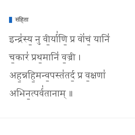
संहिता
इन्द्र॑स्य॒ नु वी॒र्या॑णि॒ प्र वो॑चं॒ यानि॑
च॒कार॑ प्रथ॒मानि॑ व॒ज्री ।
अह॒न्नहि॒मन्व॒पस्त॑तर्द॒ प्र व॒क्षणा॑
अभिन॒त्पर्व॑तानाम् ॥