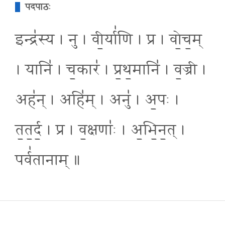
पदपाठः
इन्द्र॑स्य । नु । वी॒र्या॑णि । प्र । वो॒च॒म्
। यानि॑ । च॒कार॑ । प्र॒थ॒मानि॑ । व॒ज्री ।
अह॑न् । अहि॑म् । अनु॑ । अ॒पः ।
त॒त॒र्द॒ । प्र । व॒क्षणाः॑ । अ॒भि॒न॒त् ।
पर्व॑तानाम् ॥