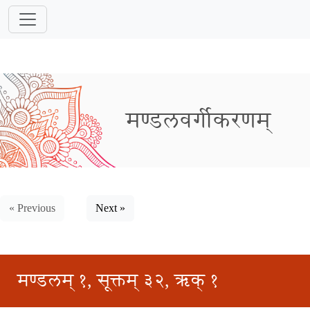
मण्डलवर्गीकरणम्
« Previous
Next »
मण्डलम् १, सूक्तम् ३२, ऋक् १