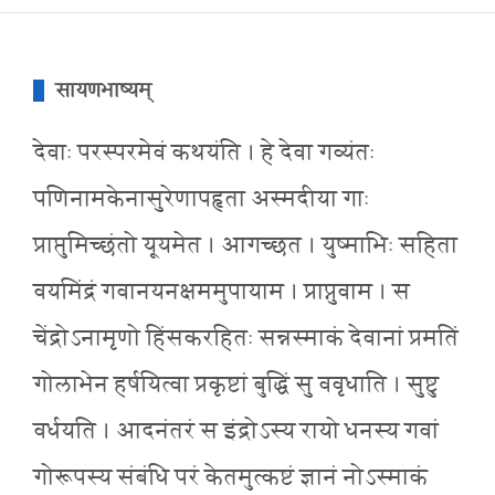
सायणभाष्यम्
देवाः परस्परमेवं कथयंति । हे देवा गव्यंतः
पणिनामकेनासुरेणापहृता अस्मदीया गाः
प्राप्तुमिच्छंतो यूयमेत । आगच्छत । युष्माभिः सहिता
वयमिंद्रं गवानयनक्षममुपायाम । प्राप्नुवाम । स
चेंद्रोऽनामृणो हिंसकरहितः सन्नस्माकं देवानां प्रमतिं
गोलाभेन हर्षयित्वा प्रकृष्टां बुद्धिं सु ववृधाति । सुष्टु
वर्धयति । आदनंतरं स इंद्रोऽस्य रायो धनस्य गवां
गोरूपस्य संबंधि परं केतमुत्कष्टं ज्ञानं नोऽस्माकं