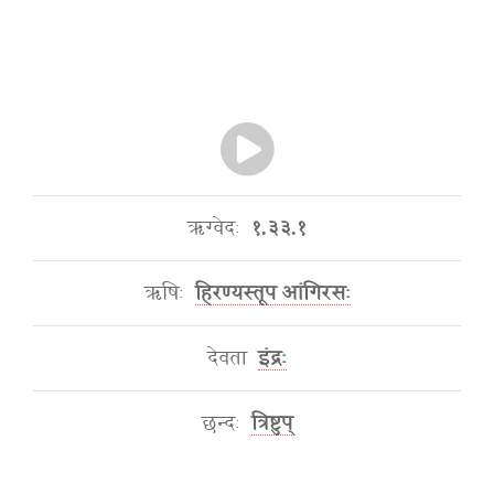
ऋग्वेदः
१.३३.१
ऋषिः
हिरण्यस्तूप आंगिरसः
देवता
इंद्रः
छन्दः
त्रिष्टुप्