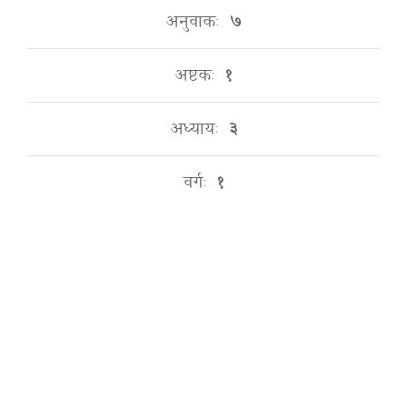
अनुवाकः
७
अष्टकः
१
अध्यायः
३
वर्गः
१