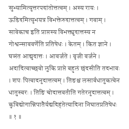
सुभ्यामित्युत्तरपदांतोत्तत्वम् । अस्य रायः ।
ऊडिदमित्युभयत्र विभक्तेरुदात्तत्वम् । गवाम् ।
सावेकाच इति प्राप्तस्य विभक्त्युदात्तस्य न
गोश्वन्साववर्णेति प्रतिषेधः । केतम् । कित ज्ञाने ।
घञंत आद्युदात्तः । आवर्जते । वृजी वर्जने ।
अदादित्वाच्छवो लुकि प्राप्ते बहुलं छंदसीति तदभावः
। शपः पित्वादनुदात्तत्वम् । तिङश्च लसार्वधातुकत्वेन
धातुस्वरः । तिङि चोदात्तवतीति गतेरनुदात्तत्वम् ।
कुविद्योगान्निपातैर्यद्यदिहंतेत्यादिना निघातप्रतिषेधः
॥ १ ॥