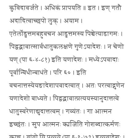
कुविदावर्जते । अधिकं प्रापयति ॥ इत । इण् गतौ
अदादित्वाच्छपो लुक् । अयाम ।
एतेर्लोडुत्तमबहुवचन आडुत्तमस्य पिच्चेत्याडागमः ।
पिद्वद्भावात्सार्वधातुकलक्षणे गुणेऽयादेशः । न चेणो
यण् (पा ६-४-८१) इति यणादेशः । मध्येऽपवादाः
पूर्वान्विधीन्बाधंते । परि ६० । इति
वचनात्तस्येयङादेशापवादत्वात् । अतः परत्वाद्गुणेन
यणादेशो बाध्यते । पिद्वद्भावात्प्रत्ययस्यानुदात्तत्वे
धातुस्वरेणाद्युदात्तत्वम् । गव्यंतः । गा आत्मन
इच्छंतः । सुप आत्मनः क्यजिति गोशब्दात्कर्मणः
क्यच् । वांतो यि प्रत्यये (पा ६-१-७९) इत्यवादेशः ।