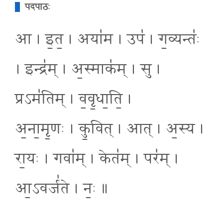
पदपाठः
आ । इ॒त॒ । अया॑म । उप॑ । ग॒व्यन्तः॑
। इन्द्र॑म् । अ॒स्माक॑म् । सु ।
प्रऽम॑तिम् । व॒वृ॒धा॒ति॒ ।
अ॒ना॒मृ॒णः । कु॒वित् । आत् । अ॒स्य ।
रा॒यः । गवा॑म् । केत॑म् । पर॑म् ।
आ॒ऽवर्ज॑ते । नः॒ ॥