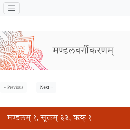
मण्डलवर्गीकरणम्
« Previous
Next »
मण्डलम् १, सूक्तम् ३३, ऋक् १