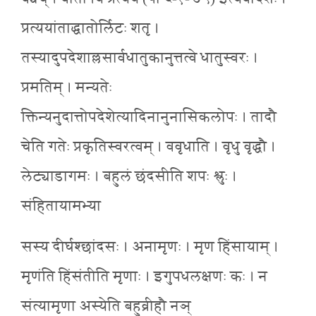
प्रत्ययांताद्धातोर्लिटः शतृ ।
तस्यादुपदेशाल्लसार्वधातुकानुत्तत्वे धातुस्वरः ।
प्रमतिम् । मन्यतेः
क्तिन्यनुदात्तोपदेशेत्यादिनानुनासिकलोपः । तादौ
चेति गतेः प्रकृतिस्वरत्वम् । ववृधाति । वृधु वृद्धौ ।
लेट्याडागमः । बहुलं छंदसीति शपः श्लुः ।
संहितायामभ्या
सस्य दीर्घश्छांदसः । अनामृणः । मृण हिंसायाम् ।
मृणंति हिंसंतीति मृणाः । इगुपधलक्षणः कः । न
संत्यामृणा अस्येति बहुव्रीहौ नञ्