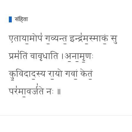
संहिता
एताया॒मोप॑ ग॒व्यन्त॒ इन्द्र॑म॒स्माकं॒ सु
प्रम॑तिं वावृधाति ।अ॒ना॒मृ॒णः
कु॒विदाद॒स्य रा॒यो गवां॒ केतं॒
पर॑मा॒वर्ज॑ते नः ॥