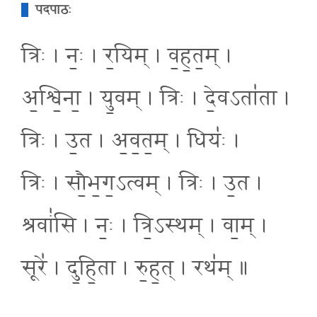
पदपाठः
त्रिः । नः॒ । र॒यिम् । व॒ह॒त॒म् ।
अ॒श्वि॒ना॒ । यु॒वम् । त्रिः । दे॒वऽता॑ता ।
त्रिः । उ॒त । अ॒व॒त॒म् । धियः॑ ।
त्रिः । सौ॒भ॒ग॒ऽत्वम् । त्रिः । उ॒त ।
श्रवां॑सि । नः॒ । त्रि॒ऽस्थम् । वा॒म् ।
सूरे॑ । दु॒हि॒ता । रु॒ह॒त् । रथ॑म् ॥