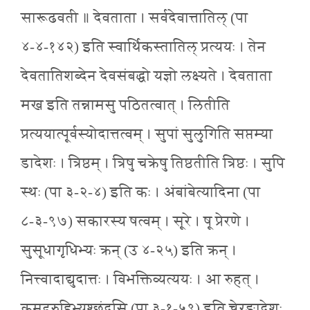
सारूढवती ॥ देवताता । सर्वदेवात्तातिल् (पा
४-४-१४२) इति स्वार्थिकस्तातिल् प्रत्ययः । तेन
देवतातिशब्देन देवसंबद्धो यज्ञो लक्ष्यते । देवताता
मख इति तन्नामसु पठितत्वात् । लितीति
प्रत्ययात्पूर्वस्योदात्तत्वम् । सुपां सुलुगिति सप्तम्या
डादेशः । त्रिष्ठम् । त्रिषु चक्रेषु तिष्ठतीति त्रिष्ठः । सुपि
स्थः (पा ३-२-४) इति कः । अंबांबेत्यादिना (पा
८-३-९७) सकारस्य षत्वम् । सूरे । षू प्रेरणे ।
सुसूधागृधिभ्यः क्रन् (उ ४-२५) इति क्रन् ।
नित्त्वादाद्युदात्तः । विभक्तिव्यत्ययः । आ रुहत् ।
कृमृदृरुहिभ्यश्छंदसि (पा ३-१-५९) इति च्लेरङादेशः