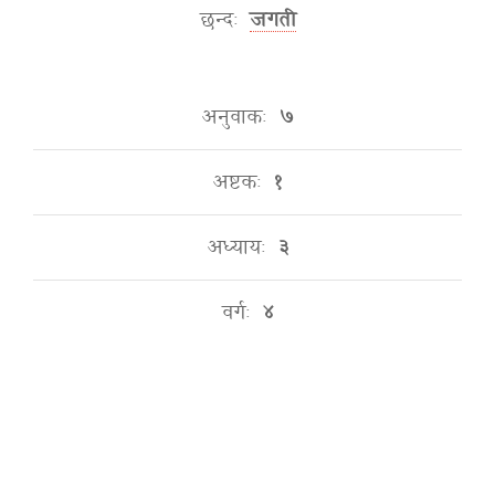
छन्दः
जगती
अनुवाकः
७
अष्टकः
१
अध्यायः
३
वर्गः
४