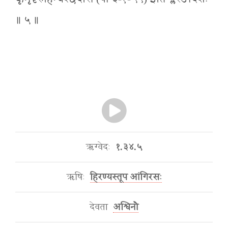
॥ ५ ॥
ऋग्वेदः
१.३४.५
ऋषिः
हिरण्यस्तूप आंगिरसः
देवता
अश्विनौ