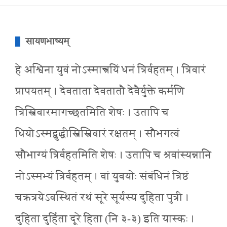
सायणभाष्यम्
हे अश्विना युवं नोऽस्मान्न्रयिं धनं त्रिर्वहतम् । त्रिवारं
प्रापयतम् । देवताता देवतातौ देवैर्युक्ते कर्मणि
त्रिस्त्रिवारमागच्छतमिति शेषः । उतापि च
धियोऽस्मद्बुद्धीस्त्रिस्त्रिवारं रक्षतम् । सौभगत्वं
सौभाग्यं त्रिर्वहतमिति शेषः । उतापि च श्रवांस्यन्नानि
नोऽस्मभ्यं त्रिर्वहतम् । वां युवयोः संबंधिनं त्रिष्ठं
चक्रत्रयेऽवस्थितं रथं सूरे सूर्यस्य दुहिता पुत्री ।
दुहिता दुर्हिता दूरे हिता (नि ३-३) इति यास्कः ।