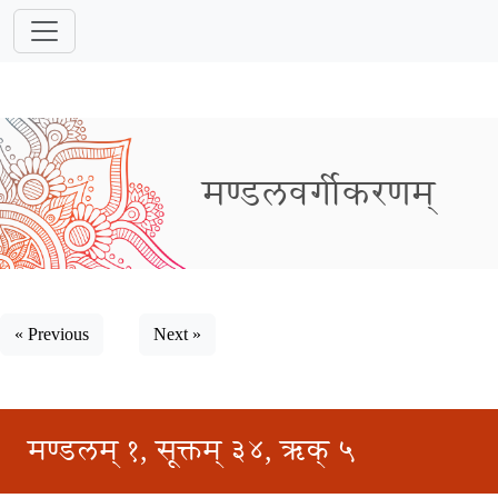
मण्डलवर्गीकरणम्
« Previous
Next »
मण्डलम् १, सूक्तम् ३४, ऋक् ५