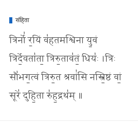
संहिता
त्रिर्नो॑ र॒यिं व॑हतमश्विना यु॒वं
त्रिर्दे॒वता॑ता॒ त्रिरु॒ताव॑तं॒ धियः॑ ।त्रिः
सौ॑भग॒त्वं त्रिरु॒त श्रवां॑सि नस्त्रि॒ष्ठं वां॒
सूरे॑ दुहि॒ता रु॑ह॒द्रथ॑म् ॥