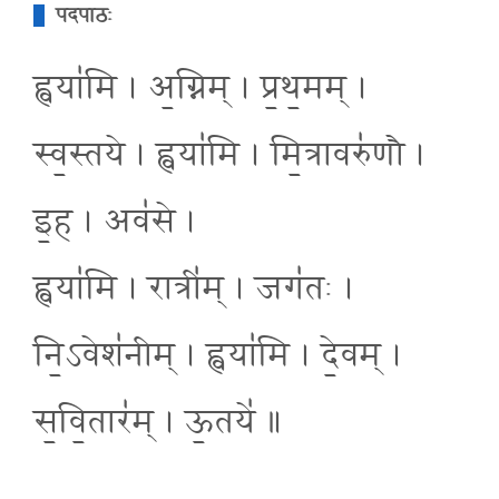
पदपाठः
ह्वया॑मि । अ॒ग्निम् । प्र॒थ॒मम् ।
स्व॒स्तये । ह्वया॑मि । मि॒त्रावरु॑णौ ।
इ॒ह । अव॑से ।
ह्वया॑मि । रात्री॑म् । जग॑तः ।
नि॒ऽवेश॑नीम् । ह्वया॑मि । दे॒वम् ।
स॒वि॒तार॑म् । ऊ॒तये॑ ॥