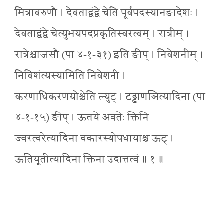
मित्रावरुणौ । देवताद्वंद्वे चेति पूर्वपदस्यानङादेशः ।
देवताद्वंद्वे चेत्युभयपदप्रकृतिस्वरत्वम् । रात्रीम् ।
रात्रेश्चाजसौ (पा ४-१-३१) इति ङीप् । निवेशनीम् ।
निविशंत्यस्यामिति निवेशनी ।
करणाधिकरणयोश्चेति ल्युट् । टढ्ढाणञित्यादिना (पा
४-१-१५) ङीप् । ऊतये अवतेः क्तिनि
ज्वरत्वरेत्यादिना वकारस्योपधायाश्च ऊट् ।
ऊतियूतीत्यादिना क्तिना उदात्तत्वं ॥ १ ॥