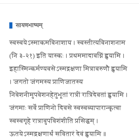
सायणभाष्यम्
स्वस्वयेऽस्माकमविनाशाय । स्वस्तीत्यविनाशनाम
(नि ३-२१) इति यास्कः । प्रथममादावग्निं ह्वयामि ।
इहास्मिन्कर्मण्यवसेऽस्मद्रक्षणा मित्रावरुणौ ह्वयामि
। जगतो जंगमस्य प्राणिजातस्य
निवेशनीमुपवेशनहेतुभूतां रात्रीं रात्रिदेवतां ह्वयामि ।
जंगमाः सर्वे प्राणिनो दिवसे स्वस्वव्यापारान्कृत्वा
स्वस्वगृहे रात्रावुपविशंशीति प्रसिद्धम् ।
ऊतयेऽस्मद्रक्षणार्थं सवितारं देवं ह्वयामि ॥