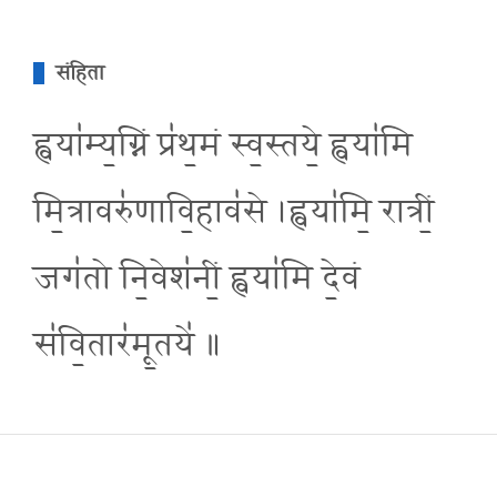
संहिता
ह्वया॑म्य॒ग्निं प्र॑थ॒मं स्व॒स्तये॒ ह्वया॑मि
मि॒त्रावरु॑णावि॒हाव॑से ।ह्वया॑मि॒ रात्रीं॒
जग॑तो नि॒वेश॑नीं॒ ह्वया॑मि दे॒वं
स॑वि॒तार॑मू॒तये॑ ॥