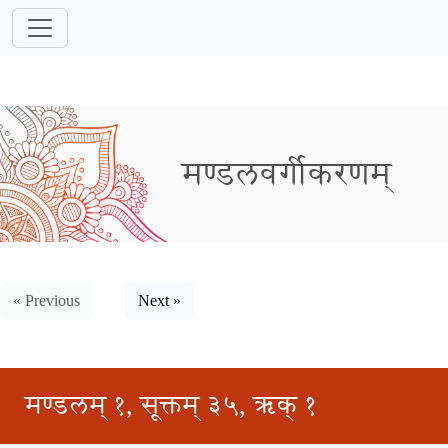
मण्डलवर्गीकरणम्
« Previous
Next »
मण्डलम् १, सूक्तम् ३५, ऋक् १