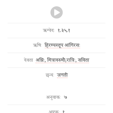
ऋग्वेदः
१.३५.१
ऋषिः
हिरण्यस्तूप आंगिरसः
देवता
अग्निः, मित्रावरुणौ;रात्रिः, सविता
छन्दः
जगती
अनुवाकः
७
अष्टकः
१