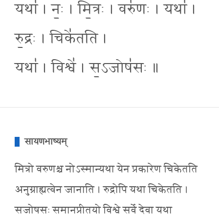
यथा॑ । नः॒ । मि॒त्रः । वरु॑णः । यथा॑ ।
रु॒द्रः । चिके॑तति ।
यथा॑ । विश्वे॑ । स॒ऽजोष॑सः ॥
सायणभाष्यम्
मित्रो वरुणश्च नोऽस्मान्यथा येन प्रकारेण चिकेतति
अनुग्राह्यत्वेन जानाति । रुद्रोपि यथा चिकेतति ।
सजोषसः समानप्रीतयो विश्वे सर्वे देवा यथा