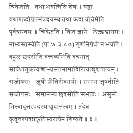
चिकेतंति । तथा भवत्विति शेषः । यद्वा ।
यथाशब्दोपेतमंत्रद्वयस्य तथा कदा वोचेमेति
पूर्वत्रान्वयः ॥ चिकेतति । कित ज्ञाने । लेट्यडागमः ।
नाभ्यस्तस्येति (पा ७-३-८७) गुणनिषेधो न भवति ।
बहुलं छंदसीति वक्तव्यमिति वचनात् ।
सार्वधातुकत्वाच्चाभ्यस्तानामादिरित्याद्युदात्तत्वम् ।
सजोषसः । जुषी प्रीतिसेवनयोः । समानं जुषंतीति
सजोषसः । समानस्य छंदसीति सभावः । असुनो
नित्त्वादुत्तरपदस्याद्युदात्तत्वम् । तदेव
कृदुत्तरपदप्रकृतिस्वरत्वेन शिष्यते ॥ ३ ॥