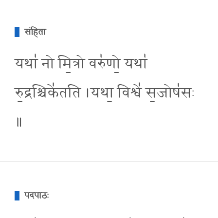
संहिता
यथा॑ नो मि॒त्रो वरु॑णो॒ यथा॑
रु॒द्रश्चिके॑तति ।यथा॒ विश्वे॑ स॒जोष॑सः
॥
पदपाठः