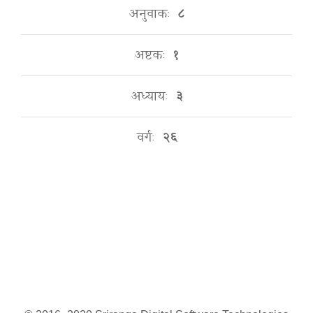
अनुवाकः
८
अष्टकः
१
अध्यायः
३
वर्गः
२६