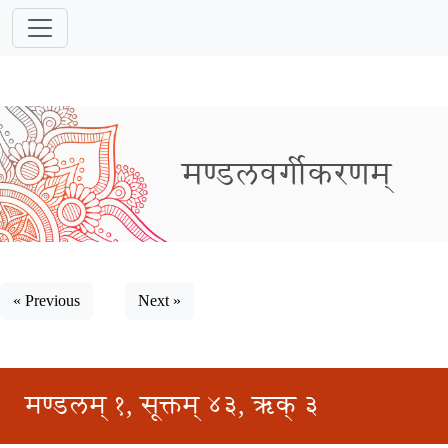
मण्डलवर्गीकरणम्
« Previous
Next »
मण्डलम् १, सूक्तम् ४३, ऋक् ३