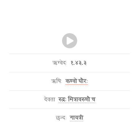
ऋग्वेदः
१.४३.३
ऋषिः
कण्वो घौरः
देवता
रुद्रः मित्रावरुणौ च
छन्दः
गायत्री