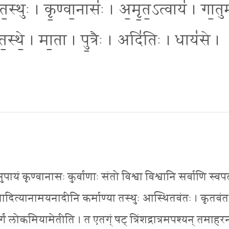
॒स्थुः । कृ॒ण्वा॒नासः॑ । अ॒मृ॒त॒ऽत्वाय॑ । गा॒तु
॒स्थे॒ । मा॒ता । पु॒त्रैः । अदि॑तिः । धाय॑से ।
ायं कृण्वानासः कुर्वाणाः संतो विश्वा विश्वानि सर्वाणि स्वप
त्रादित्यानामयनादीनि कर्माण्या तस्थुः आस्थितवंतः । कृतवंत 
 लोकमियामेतीति । त एतग्ं षट् त्रिंशद्रात्रमपश्यन् तमाहरन