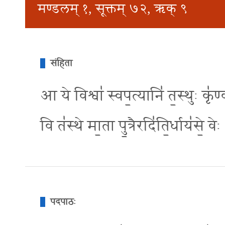
मण्डलम् १, सूक्तम् ७२, ऋक् ९
संहिता
आ ये विश्वा॑ स्वप॒त्यानि॑ त॒स्थुः कृ॑ण्
वि त॑स्थे मा॒ता पु॒त्रैरदि॑ति॒र्धाय॑से॒ वेः
पदपाठः