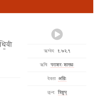
ृथि॒वी
ऋग्वेदः
१.७२.९
ऋषिः
पराशरः शाक्त्यः
देवता
अग्निः
छन्दः
त्रिष्टुप्