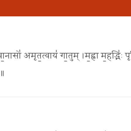
वा॒नासो॑ अमृत॒त्वाय॑ गा॒तुम् ।म॒ह्ना म॒हद्भि॑ः प
 ॥