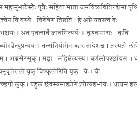
न महानुभावैस्तैः पुत्रैः सहिता माता जनयित्र्यदितिरदीना पृथ
न वि तस्थे । विशेषेण तिष्ठति । हे अग्ने यतस्त्वं वेः
यभक्षयः । अत एतत्सर्वं जातमित्यर्थः ॥ कृण्वानासः । कृवि
्योरच्चेत्युप्रत्ययः । तत्संनियोगेनाकारांतादेशश्च । तस्यतो ल
्वम् । अज्जसेरसुक् । मह्ना । महिम्नेत्यस्य । वर्णलोपश्छांदसः ।
ुवृत्तेरातो युक् चिण्कृतोरिति युक् । वेः । वी
्छपो लुक् । बहुलं छंदस्यमाङ्योगेऽपीत्यडभावः । धायस इत्