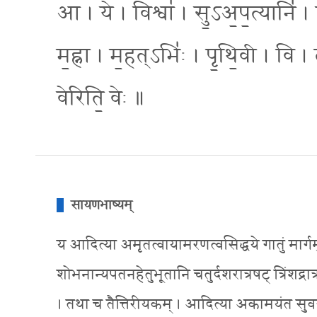
आ । ये । विश्वा॑ । सु॒ऽअ॒प॒त्यानि॑ । त
म॒ह्ना । म॒हत्ऽभिः॑ । पृ॒थि॒वी । वि । त
वेरिति॒ वेः ॥
सायणभाष्यम्
य आदित्या अमृतत्वायामरणत्वसिद्धये गातुं मार्गमुप
शोभनान्यपतनहेतुभूतानि चतुर्दशरात्रषट् त्रिंशद्रा
। तथा च तैत्तिरीयकम् । आदित्या अकामयंत सुवर्गं