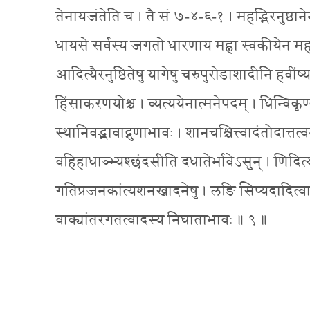
तेनायजंतेति च । तै सं ७-४-६-१ । महद्भिरनुष्ठाने
धायसे सर्वस्य जगतो धारणाय मह्ना स्वकीयेन महत्त्वे
आदित्यैरनुष्ठितेषु यागेषु चरुपुरोडाशादीनि हवींष्
हिंसाकरणयोश्च । व्यत्ययेनात्मनेपदम् । धिन्विकृण्व
स्थानिवद्भावाद्गुणाभावः । शानचश्चित्त्वादंतोदात्तत
वहिहाधाञ्भ्यश्छंदसीति दधातेर्भावेऽसुन् । णिदित्यन
गतिप्रजनकांत्यशनखादनेषु । लङि सिप्यदादित्वाच
वाक्यांतरगतत्वादस्य निघाताभावः ॥ ९ ॥