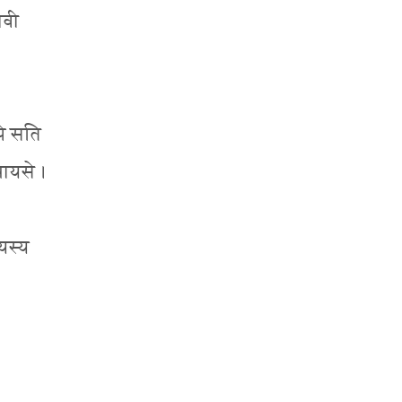
िवी
ोपे सति
 धायसे ।
यस्य