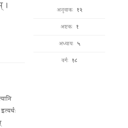
म् ।
अनुवाकः
१२
अष्टकः
१
अध्यायः
५
वर्गः
१८
त्यानि
इत्यर्थः
्