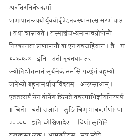
अवतिरतिर्वधकर्मा ।
प्राणापानरूपयोर्युवयोर्वृत्रेऽनवस्थानात्स मरणं प्राप्तः
। तथा चाम्नायते । तस्माज्जंजभ्यमानादग्नीषोमौ
निरक्रामतां प्राणापानौ वा एनं तदजहिताम् । तै । सं
२-५-२-४ । इति । ततो वृत्रवधानंतरं
ज्योतिर्द्योतमानं सूर्यमेकं नभसि गच्छंतं बहुभ्यो
जनेभ्यो बहूनामर्थायाविंदतम् । अलप्साथाम् ।
एततत्सर्वं येन वीर्येण क्रियते तदस्माभिर्ज्ञातमित्यर्थः
॥ चिती । चती संज्ञाने । लुङि चिण् भावकर्मणोः पा
३- -६६ । इति च्णेश्चिणादेशः । चिणो लुगिति
तशब्दस्य लुक् । आमुष्णीतम् । मुष स्तेये ।