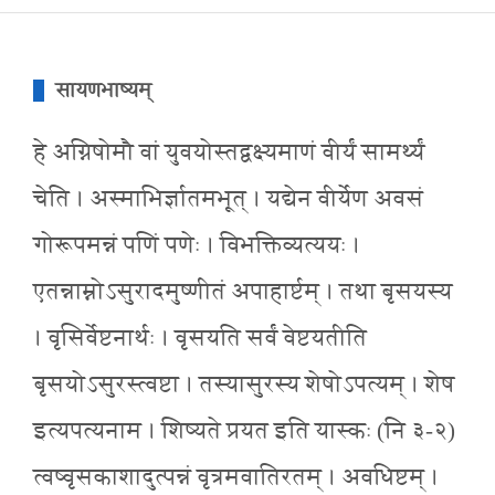
सायणभाष्यम्
हे अग्निषोमौ वां युवयोस्तद्वक्ष्यमाणं वीर्यं सामर्थ्यं
चेति । अस्माभिर्ज्ञातमभूत् । यद्येन वीर्येण अवसं
गोरूपमन्नं पणिं पणेः । विभक्तिव्यत्ययः ।
एतन्नाम्नोऽसुरादमुष्णीतं अपाहार्ष्टम् । तथा बृसयस्य
। वृसिर्वेष्टनार्थः । वृसयति सर्वं वेष्टयतीति
बृसयोऽसुरस्त्वष्टा । तस्यासुरस्य शेषोऽपत्यम् । शेष
इत्यपत्यनाम । शिष्यते प्रयत इति यास्कः (नि ३-२)
त्वष्वृसकाशादुत्पन्नं वृत्रमवातिरतम् । अवधिष्टम् ।