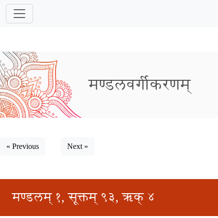
मण्डलवर्गीकरणम्
« Previous
Next »
मण्डलम् १, सूक्तम् ९३, ऋक् ४