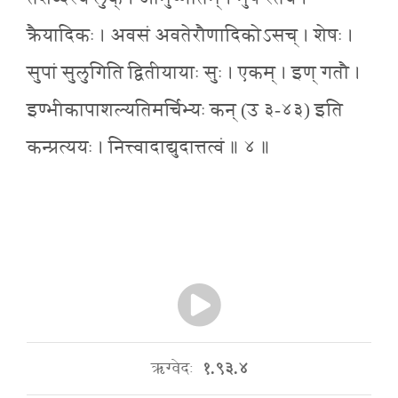
क्रैयादिकः । अवसं अवतेरौणादिकोऽसच् । शेषः ।
सुपां सुलुगिति द्वितीयायाः सुः । एकम् । इण् गतौ ।
इण्भीकापाशल्यतिमर्चिभ्यः कन् (उ ३-४३) इति
कन्प्रत्ययः । नित्त्वादाद्युदात्तत्वं ॥ ४ ॥
ऋग्वेदः
१.९३.४