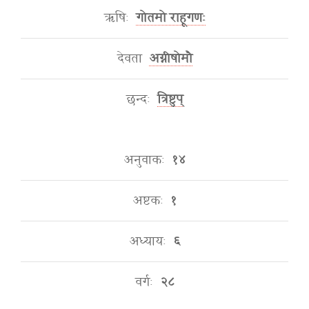
ऋषिः
गोतमो राहूगणः
देवता
अग्नीषोमौ
छन्दः
त्रिष्टुप्
अनुवाकः
१४
अष्टकः
१
अध्यायः
६
वर्गः
२८