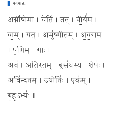
पदपाठः
अग्नी॑षोमा । चेति॑ । तत् । वी॒र्य॑म् ।
वा॒म् । यत् । अमु॑ष्णीतम् । अ॒व॒सम्
। प॒णिम् । गाः ।
अव॑ । अ॒ति॒र॒त॒म् । बृस॑यस्य । शेषः॑ ।
अवि॑न्दतम् । ज्योतिः॑ । एक॑म् ।
ब॒हुऽभ्यः॑ ॥