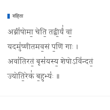
संहिता
अग्नी॑षोमा॒ चेति॒ तद्वी॒र्यं॑ वां॒
यदमु॑ष्णीतमव॒सं प॒णिं गाः ।
अवा॑तिरतं॒ बृस॑यस्य॒ शेषोऽवि॑न्दतं॒
ज्योति॒रेकं॑ ब॒हुभ्य॑ः ॥