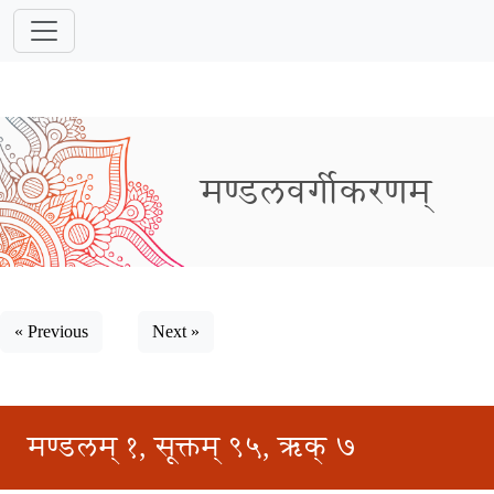
मण्डलवर्गीकरणम्
« Previous
Next »
मण्डलम् १, सूक्तम् ९५, ऋक् ७