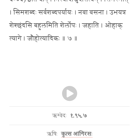
। सिमशब्दः सर्वशब्दपर्यायः । नवा वसना । उभयत्र
शेश्छंदसि बहुलमिति शेर्लोपः । जहाति । ओहाक्
त्यागे । जौहोत्यादिकः ॥ ७ ॥
ऋग्वेदः
१.९५.७
ऋषिः
कुत्स आंगिरसः