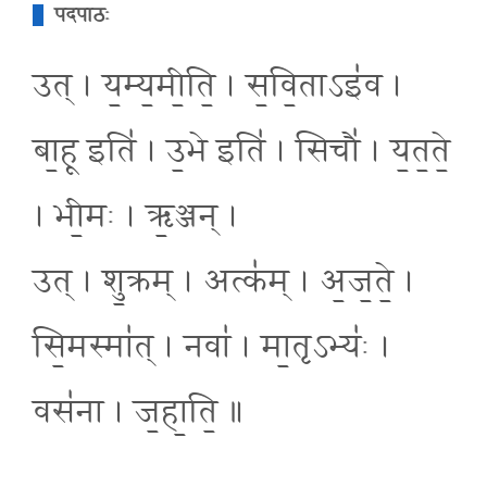
पदपाठः
उत् । य॒म्य॒मी॒ति॒ । स॒वि॒ताऽइ॑व ।
बा॒हू इति॑ । उ॒भे इति॑ । सिचौ॑ । य॒त॒ते॒
। भी॒मः । ऋ॒ञ्जन् ।
उत् । शु॒क्रम् । अत्क॑म् । अ॒ज॒ते॒ ।
सि॒मस्मा॑त् । नवा॑ । मा॒तृऽभ्यः॑ ।
वस॑ना । ज॒हा॒ति॒ ॥