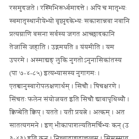
रसमुदजते । रश्मिभिरूर्ध्वमादत्ते । अपि च मातृभ्यः
स्वमातृस्थानीयेभ्यो वृष्ट्युदकेभ्यः सकाशान्नवा नवानि
प्रत्यग्राणि वसना सर्वस्य जगत आच्छादकानि
तेजांसि जहाति । उद्गमयति ॥ यंयमीति । यम
उपरमे । अस्माद्यङ् लुकि नुगतोऽनुनासिकांतस्य
(पा ७-४-८५) इत्यभ्यासस्य नुगागमः ।
एतच्चानुस्वारोपलक्षणार्थम् । सिचौ । षिचक्षरणे ।
सिंचतः फलेन संयोजयत इति सिचौ द्यावापृथिव्यौ ।
क्विप्चेति क्विप् । यतते । यती प्रयत्ने । अत्कम् । अत
सातत्यगमने । इण् भीकापाशल्यतिमर्चिभ्यः कन् (उ
३-४३) इति कन् । नित्त्वादाद्युदात्तत्वम् । सिमस्मात्