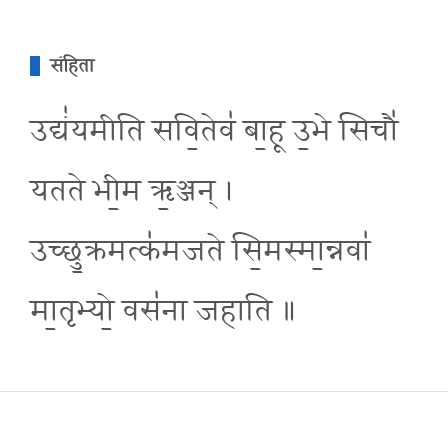
संहिता
उद्यं॑यमीति सवि॒तेव॑ बा॒हू उ॒भे सिचौ॑
यतते भी॒म ऋ॒ञ्जन् ।
उच्छु॒क्रमत्क॑मजते सि॒मस्मा॒न्नवा॑
मा॒तृभ्यो॒ वस॑ना जहाति ॥