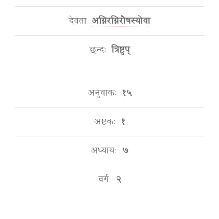
देवता
अग्निरग्निरौषस्योवा
छन्दः
त्रिष्टुप्
अनुवाकः
१५
अष्टकः
१
अध्यायः
७
वर्गः
२