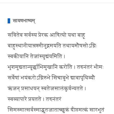
सायणभाष्यम्
सवितेव सर्वस्य प्रेरक आदित्यो यथा बाहू
बाहुस्थानीयान्रश्मीनुद्गमयति तथायमौषसोऽग्निः
स्वकीयानि तेजांस्युद्यंयमिति ।
भृशमुद्यतान्यूर्द्ध्वाभिमुखानि करोति । तदनंतरं भीमः
सर्वेषां भयंकरोऽग्निरुभे सिचावुभे द्यावापृथिव्यौ
ऋंजन् प्रसाधयन् स्वतेजसालंकुर्वन्यतते ।
स्वव्यापारे प्रयतते । तदनंतरं
सिमस्मात्सर्वस्माद्भूतजाताच्छुक्रं दीप्तमत्कं सारभूतं