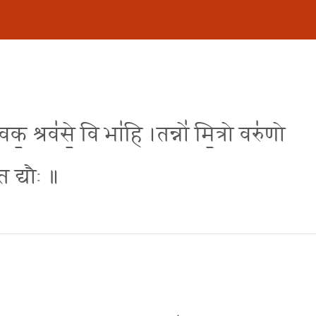
वक॒ श्रव॑से॒ वि भा॑हि ।तन्नो॑ मि॒त्रो वरु॑णो
त द्यौः ॥