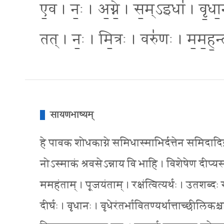
ए॒व । नः॒ । अ॒ग्ने॒ । स॒म्ऽइधा॑ । वृ॒धा
तत् । नः॒ । मि॒त्रः । वरु॑णः । म॒म॒ह॒न
सायणभाष्यम्
हे पावक शोधकाग्ने समिधास्माभिर्दत्तेन समिदादिद्
नोऽस्माकं श्रवसेऽन्नाय वि भाहि । विशेषेण दीप्यस्व 
ममहंताम् । पूजयंताम् । रक्षंत्वित्यर्थः । उतशब्दः 
दीर्घः । वृधानः । वृधेरंतर्भावितण्यर्थात्ताच्छील