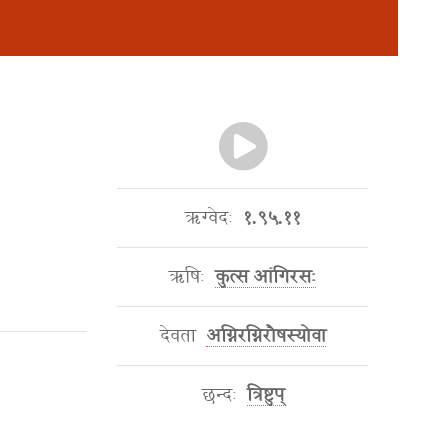
ऋग्वेदः
१.९५.११
ऋषिः
कुत्स आंगिरसः
देवता
अग्निरग्निरौषस्योवा
छन्दः
त्रिष्टुप्