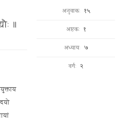
अनुवाकः
१५
्यौः ॥
अष्टकः
१
अध्यायः
७
वर्गः
२
युक्ताय
रादयो
ायां