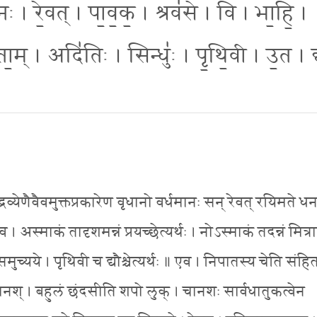
॒नः । रे॒वत् । पा॒व॒क॒ । श्रव॑से । वि । भा॒हि॒ ।
्ता॒म् । अदि॑तिः । सिन्धुः॑ । पृ॒थि॒वी । उ॒त । द
रव्येणैवैवमुक्तप्रकारेण वृधानो वर्धमानः सन् रेवत् रयिमते धन
। अस्माकं तादृशमन्नं प्रयच्छेत्यर्थः । नोऽस्माकं तदन्नं मित्
समुच्यये । पृथिवी च द्यौश्चेत्यर्थः ॥ एव । निपातस्य चेति संहित
िकश्चानश् । बहुलं छंदसीति शपो लुक् । चानशः सार्वधातुकत्वेन