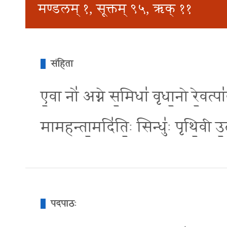
मण्डलम् १, सूक्तम् ९५, ऋक् ११
संहिता
ए॒वा नो॑ अग्ने स॒मिधा॑ वृधा॒नो रे॒वत्पा॑
मामहन्ता॒मदि॑ति॒ः सिन्धु॑ः पृथि॒वी उ॒
पदपाठः