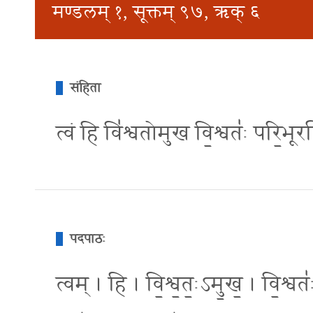
मण्डलम् १, सूक्तम् ९७, ऋक् ६
संहिता
त्वं हि वि॑श्वतोमुख वि॒श्वतः॑ परि॒भू
पदपाठः
त्वम् । हि । वि॒श्व॒तः॒ऽमु॒ख॒ । वि॒श्व