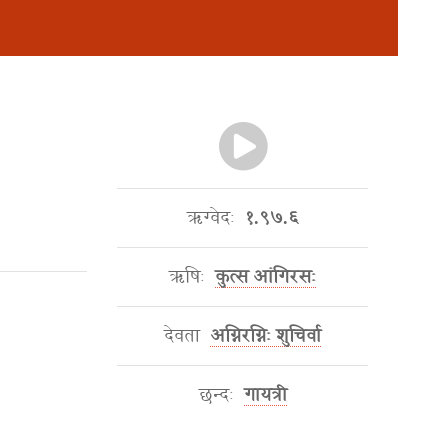
ऋग्वेदः
१.९७.६
ऋषिः
कुत्स आंगिरसः
देवता
अग्निरग्निः शुचिर्वा
छन्दः
गायत्री