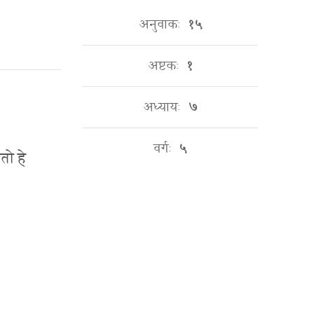
अनुवाकः
१५
अष्टकः
१
अध्यायः
७
वर्गः
५
तो हे