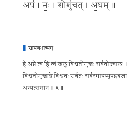
अप॑ । नः॒ । शोशु॑चत् । अ॒घम् ॥
सायणभाष्यम्
हे अग्ने त्वं हि त्वं खलु विश्वतोमुखः सर्वतोज्वाल
विश्वतोमुखाग्ने विश्वतः सर्वतः सर्वस्मादप्युपद्रव
अन्यत्समानं ॥ ६ ॥