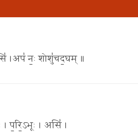
रसि॑ ।अप॑ न॒ः शोशु॑चद॒घम् ॥
तः॑ । प॒रि॒ऽभूः । असि॑ ।