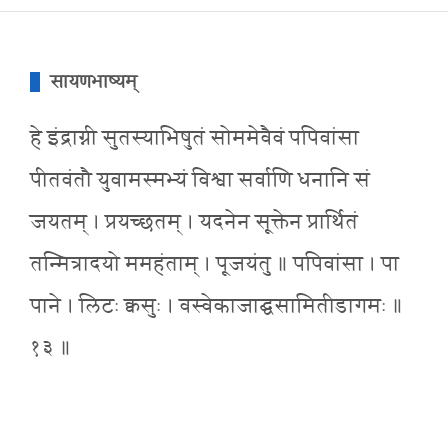
सायणभाष्यम्
हे इंद्राग्नी सुतस्याभिषुतं सोममेवैवं पपिवांसा
पीतवंतौ युवामस्मभ्यं विश्वा सर्वाणि धनानि सं
जयतम् । प्रयच्छतम् । यदनेन सूक्तेन प्रार्थितं
तन्मित्रादयो ममहंताम् । पूजयंतु ॥ पपिवांसा । पा
पाने । लिटः क्वसुः । वस्वेकाजाद्घसामितीडागमः ॥
१३ ॥