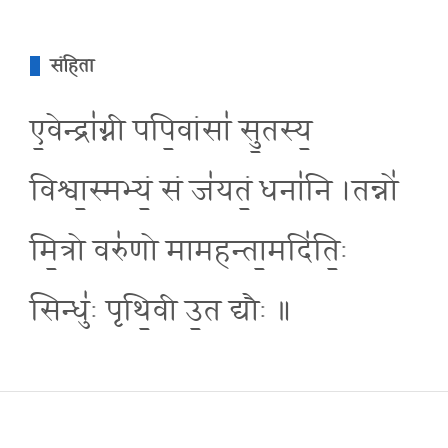
संहिता
ए॒वेन्द्रा॑ग्नी पपि॒वांसा॑ सु॒तस्य॒
विश्वा॒स्मभ्यं॒ सं ज॑यतं॒ धना॑नि ।तन्नो॑
मि॒त्रो वरु॑णो मामहन्ता॒मदि॑ति॒ः
सिन्धु॑ः पृथि॒वी उ॒त द्यौः ॥