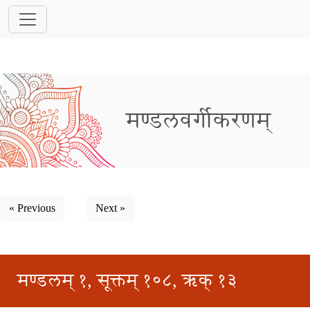
मण्डलवर्गीकरणम्
« Previous
Next »
मण्डलम् १, सूक्तम् १०८, ऋक् १३