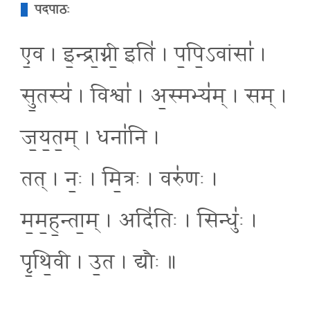
पदपाठः
ए॒व । इ॒न्द्रा॒ग्नी॒ इति॑ । प॒पि॒ऽवांसा॑ ।
सु॒तस्य॑ । विश्वा॑ । अ॒स्मभ्य॑म् । सम् ।
ज॒य॒त॒म् । धना॑नि ।
तत् । नः॒ । मि॒त्रः । वरु॑णः ।
म॒म॒ह॒न्ता॒म् । अदि॑तिः । सिन्धुः॑ ।
पृ॒थि॒वी । उ॒त । द्यौः ॥