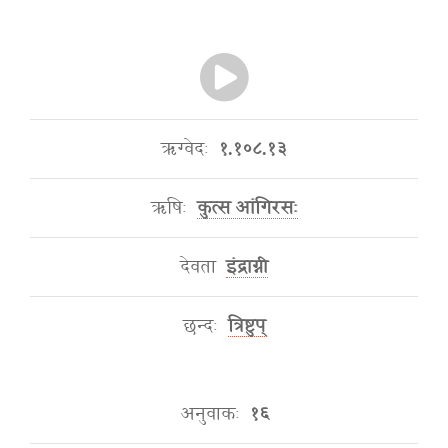
ऋग्वेदः
१.१०८.१३
ऋषिः
कुत्स आंगिरसः
देवता
इंद्राग्नी
छन्दः
त्रिष्टुप्
अनुवाकः
१६