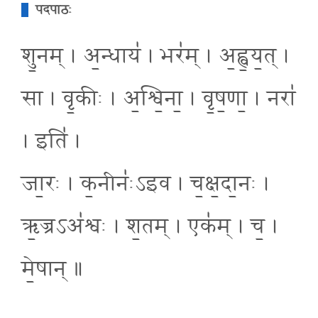
पदपाठः
शु॒नम् । अ॒न्धाय॑ । भर॑म् । अ॒ह्व॒य॒त् ।
सा । वृ॒कीः । अ॒श्वि॒ना॒ । वृ॒ष॒णा॒ । नरा॑
। इति॑ ।
जा॒रः । क॒नीनः॑ऽइव । च॒क्ष॒दा॒नः ।
ऋ॒ज्रऽअ॑श्वः । श॒तम् । एक॑म् । च॒ ।
मे॒षान् ॥