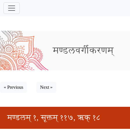
मण्डलवर्गीकरणम्
« Previous
Next »
मण्डलम् १, सूक्तम् ११७, ऋक् १८