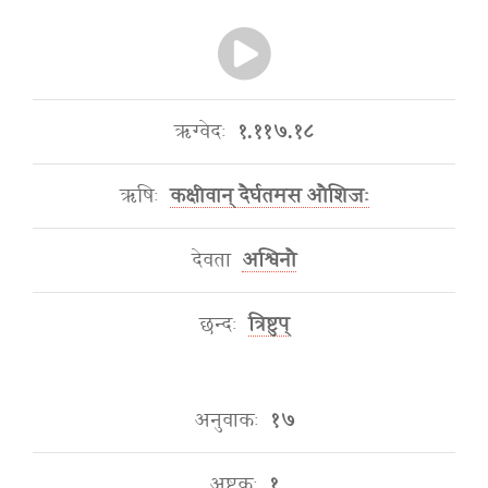
ऋग्वेदः
१.११७.१८
ऋषिः
कक्षीवान् दैर्घतमस औशिजः
देवता
अश्विनौ
छन्दः
त्रिष्टुप्
अनुवाकः
१७
अष्टकः
१