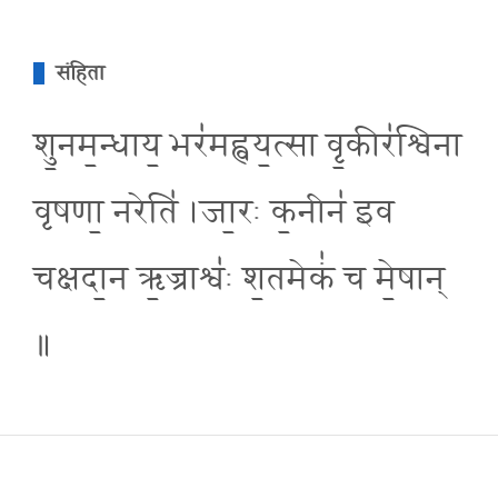
संहिता
शु॒नम॒न्धाय॒ भर॑मह्वय॒त्सा वृ॒कीर॑श्विना
वृषणा॒ नरेति॑ ।जा॒रः क॒नीन॑ इव
चक्षदा॒न ऋ॒ज्राश्व॑ः श॒तमेकं॑ च मे॒षान्
॥