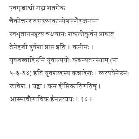
एवमृज्राश्वो मह्यं शतमेकं
चैकोत्तरशतसंख्याकान्मेषान्पौरजनानां
स्वभूतानपहृत्य चक्षदानः शकलीकुर्वन् प्रादात् ।
तेनेदृशीं दुर्दशां प्राप्त इति ॥ कनीनः ।
युवशब्दादिष्ठनि युवाल्पयोः कन्नन्यतरस्याम् (पा
५-३-६४) इति युवशब्दस्य कन्नादेशः । व्यत्ययेनेष्ठनः
खादेशः । यद्वा । कन दीप्तिकांतिगतिषु ।
आस्मादौणादिक ईनप्रत्ययः ॥ १८ ॥