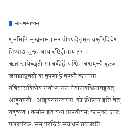
सायणभाष्यम्
शुनमिति सुखनाम । भरं पोषणहेतुभूतं चक्षुरिंद्रियेण
निष्पाद्यं सुखमंधाय दृष्टिहीनाय तस्मा
ऋज्राश्वायेच्छंती सा वृकीर्हे अश्विनावश्वयुक्तौ कृत्स्नं
जगद्व्याप्नुवंतौ वा वृषणा हे वृषणौ कामानां
वर्षितारावित्येवं संबोध्य नरा नेतारावश्विनावह्वयत् ।
आहूतवती । आह्वयंत्यास्तस्याः कोऽभिप्राय इति चेत्
तदुच्यते । कनीन इव यथा प्राप्तयौवनः कामुको जारः
पारदारिकः सन् परस्त्रियै सर्वं धनं प्रयच्छति