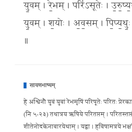
यु॒वम् । रे॒भम् । परि॑ऽसूतेः । उ॒रु॒ष्य
यु॒वम् । श॒योः । अ॒व॒सम् । पि॒प्य॒थुः॒ 
॥
सायणभाष्यम्
हे अश्विनौ युवं युवां रेभमृषिं परिषूतेः परितः प्रेर
(नि ५-२३) तथात्रय ऋषिये परितप्तम् । परितस्तप्तं घर्म
शीतेनोदकेनावारयेथाम् । यद्वा । हविषामत्रये भक्षयित्