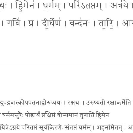
॒थः॒ । हि॒मेन॑ । घ॒र्मम् । परि॑ऽतप्तम् । अत्र॑ये 
। गवि॑ । प्र । दी॒र्घेण॑ । वन्द॑नः । ता॒रि॒ । आ
कादुपद्रवात्कॊपपतनाद्वोरुप्यथः । रक्षथः । उरुष्यती रक्षाकर्मेति
मसुरैः पीडार्थं प्रक्षिप्तं दीप्यमानं तुषाग्निं हिमेन
रेऽग्नये परितप्तं सूर्यकिरणैः संतप्तं घर्मम् । अहर्नामैतत् । अ