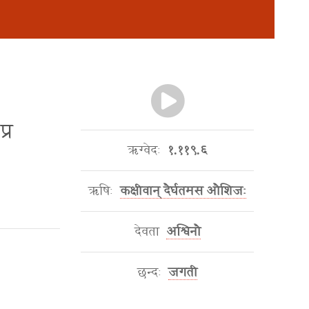
प्र
ऋग्वेदः
१.११९.६
ऋषिः
कक्षीवान् दैर्घतमस औशिजः
देवता
अश्विनौ
छन्दः
जगती