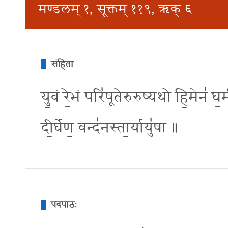
मण्डलम् १, सूक्तम् ११९, ऋक् ६
संहिता
यु॒वं रे॒भं परि॑षूतेरुरुष्यथो हि॒मेन॑ घ॒र्म
दी॒र्घेण॒ वन्द॑नस्ता॒र्यायु॑षा ॥
पदपाठः