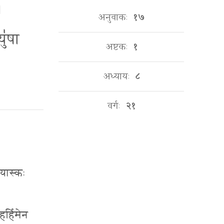
।
अनुवाकः
१७
यु॑षा
अष्टकः
१
अध्यायः
८
वर्गः
२१
 यास्कः
हर्हिमेन