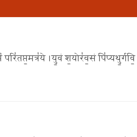
ं परि॑तप्त॒मत्र॑ये ।यु॒वं श॒योर॑व॒सं पि॑प्यथु॒र्गवि॒ 