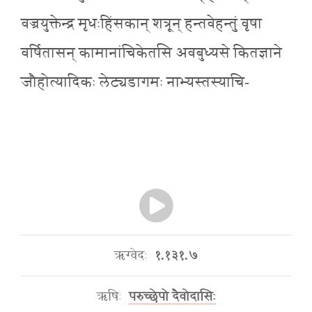
वज्रयुक्तेन्द्र मृधःहिंसकान् शत्रून् हन्तवेहन्तुं वृषा
वर्षितासन् कामानांचिकेतसि अवबुध्यसे कितज्ञाने
जौहोत्यादिकः लेट्यडागमः नाभ्यस्तस्याचि-
ऋग्वेदः
१.१३१.७
ऋषिः
परुच्छेपो दैवोदासिः