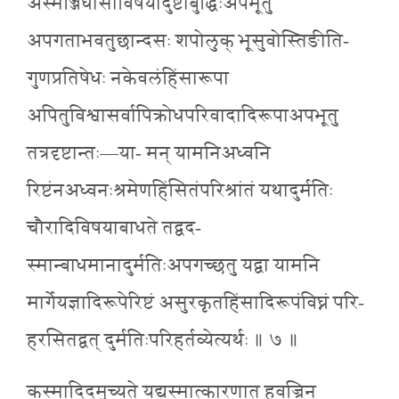
अस्मज्जिघांसाविषयादुष्टाबुद्धिःअपभूतु
अपगताभवतुछान्दसः शपोलुक् भूसुवोस्तिङीति-
गुणप्रतिषेधः नकेवलंहिंसारूपा
अपितुविश्वासर्वापिक्रोधपरिवादादिरूपाअपभूतु
तत्रदृष्टान्तः—या- मन् यामनिअध्वनि
रिष्टंनअध्वनःश्रमेणहिंसितंपरिश्रांतं यथादुर्मतिः
चौरादिविषयाबाधते तद्वद-
स्मान्बाधमानादुर्मतिःअपगच्छतु यद्वा यामनि
मार्गेयज्ञादिरूपेरिष्टं असुरकृतहिंसादिरूपंविघ्नं परि-
हरसितद्वत् दुर्मतिःपरिहर्तव्येत्यर्थः ॥ ७ ॥
कस्मादिदमुच्यते यद्यस्मात्कारणात् हवज्रिन्