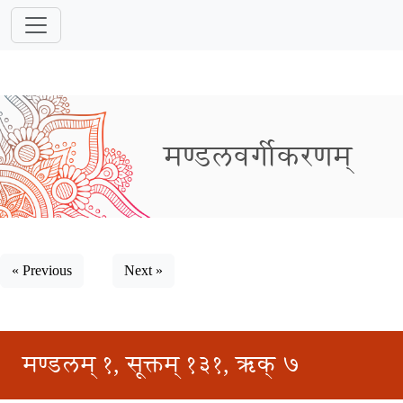
मण्डलवर्गीकरणम्
« Previous
Next »
मण्डलम् १, सूक्तम् १३१, ऋक् ७