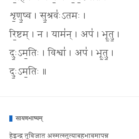
शृ॒णु॒ष्व । सु॒श्रवः॑ऽतमः ।
रि॒ष्टम् । न । याम॑न् । अप॑ । भू॒तु॒ ।
दुः॒ऽम॒तिः । विश्वा॑ । अप॑ । भू॒तु॒ ।
दुः॒ऽम॒तिः ॥
सायणभाष्यम्
हेइन्द्र तुविजात अस्मत्स्तुत्याबहुभावमापन्न