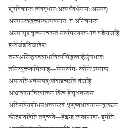
शूरविक्रान्त त्वंववृधानःअत्यर्थंवर्धमानः अस्मयुः
अस्मान्त्वद्भक्तान्कामयमानः तं अमित्रयन्तं
अस्मासुशत्रुत्वमाचरन्तं मर्त्यंमरणस्वभावं वज्रेणजहि
हन्तेर्जइतिजादेशः
तस्यअसिद्धवदत्राभादित्यसिद्धत्वाद्धेर्लुगभावः
तमित्युक्तंकमित्याह—योमर्त्यंम- र्त्योनोऽस्माकं
अघायतिअघंपापंदुःखंवाइच्छति तंजहि
अश्वाघस्यादित्यात्वम् किंच हेसुश्रवस्तम
अतिशयेनशोभनश्रवणस्त्वं शृणुष्वश्रावयास्मद्वाक्यम्
कीदृशंतदिति तदुच्यते—हेइन्द्र त्वत्प्रसादा- द्दुर्मतिः