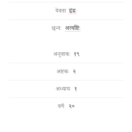
देवता
इंद्रः
छन्दः
अत्यष्टिः
अनुवाकः
१९
अष्टकः
२
अध्यायः
१
वर्गः
२०