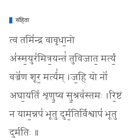
संहिता
त्वं तमि॑न्द्र वावृधा॒नो
अ॑स्म॒युर॑मित्र॒यन्तं॑ तुविजात॒ मर्त्यं॒
वज्रे॑ण शूर॒ मर्त्य॑म् ।ज॒हि यो नो॑
अघा॒यति॑ शृणु॒ष्व सु॒श्रव॑स्तमः ।रि॒ष्टं
न याम॒न्नप॑ भूतु दुर्म॒तिर्विश्वाप॑ भूतु
दुर्म॒तिः ॥