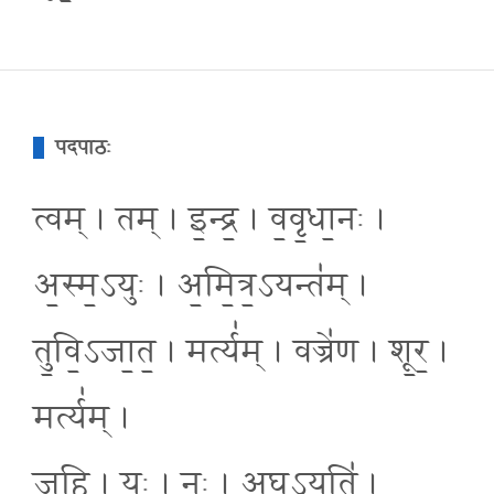
पदपाठः
त्वम् । तम् । इ॒न्द्र॒ । व॒वृ॒धा॒नः ।
अ॒स्म॒ऽयुः । अ॒मि॒त्र॒ऽयन्त॑म् ।
तु॒वि॒ऽजा॒त॒ । मर्त्य॑म् । वज्रे॑ण । शू॒र॒ ।
मर्त्य॑म् ।
ज॒हि । यः । नः॒ । अ॒घ॒ऽयति॑ ।