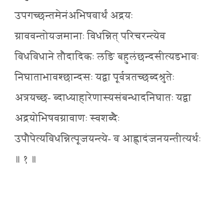
उपगच्छन्तमेनंअभिषवार्थं अद्रयः
ग्राववन्तोयजमानाः विधन्नित् परिचरन्त्येव
विधविधाने तौदादिकः लङि बहुलंछन्दसीत्यडभावः
निघाताभावश्छान्दसः यद्वा पूर्वत्रतच्छब्दश्रुतेः
अत्रयच्छ- ब्दाध्याहारेणास्यसंबन्धादनिघातः यद्वा
अद्रयोभिषवग्रावाणः स्वशब्दैः
उपौपेत्यविधन्नित्पूजयन्त्ये- व आह्लादंजनयन्तीत्यर्थः
॥ १ ॥