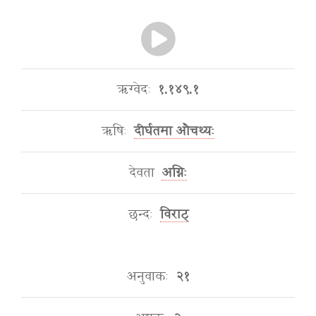
ऋग्वेदः
१.१४९.१
ऋषिः
दीर्घतमा औचथ्यः
देवता
अग्निः
छन्दः
विराट्
अनुवाकः
२१