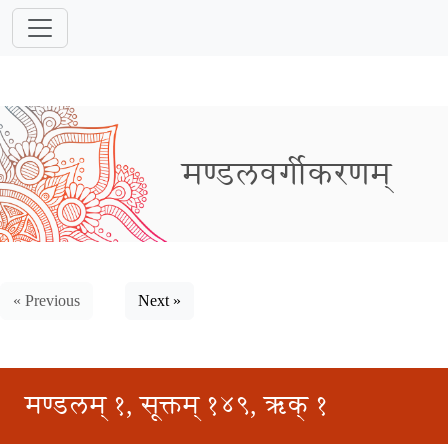
मण्डलवर्गीकरणम्
« Previous
Next »
मण्डलम् १, सूक्तम् १४९, ऋक् १