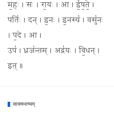
म॒हः । सः । रा॒यः । आ । ई॒ष॒ते॒ ।
पतिः॑ । दन् । इ॒नः । इ॒नस्य॑ । वसु॑नः
। प॒दे । आ ।
उप॑ । ध्रज॑न्तम् । अद्र॑यः । वि॒धन् ।
इत् ॥
सायणभाष्यम्