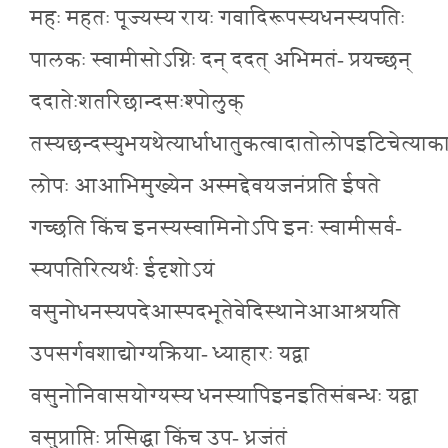
महः महतः पूज्यस्य रायः गवादिरूपस्यधनस्यपतिः
पालकः स्वामीसोऽग्निः दन् ददत् अभिमतं- प्रयच्छन्
ददातेःशतरिछान्दसःश्पोलुक्
तस्यछन्दस्युभयथेत्यार्धाधातुकत्वादातोलोपइटिचेत्याक
लोपः आआभिमुख्येन अस्मद्देवयजनंप्रति ईषते
गच्छति किंच इनस्यस्वामिनोऽपि इनः स्वामीसर्व-
स्यपतिरित्यर्थः ईदृशोऽयं
वसुनोधनस्यपदेआस्पदभूतेवेदिस्थानेआआश्रयति
उपसर्गवशाद्योग्यक्रिया- ध्याहारः यद्वा
वसुनोनिवासयोग्यस्य धनस्यापिइनइतिसंबन्धः यद्वा
वसुप्राप्तिः प्रसिद्धा किंच उप- ध्रजंतं