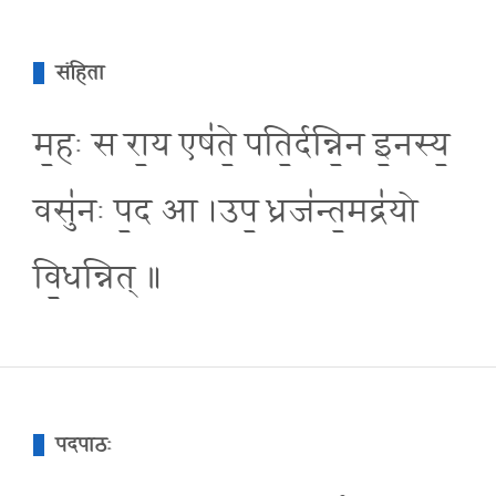
संहिता
म॒हः स रा॒य एष॑ते॒ पति॒र्दन्नि॒न इ॒नस्य॒
वसु॑नः प॒द आ ।उप॒ ध्रज॑न्त॒मद्र॑यो
वि॒धन्नित् ॥
पदपाठः