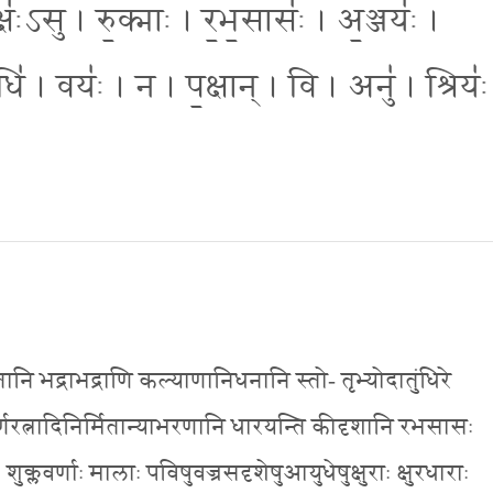
वक्षः॑ऽसु । रु॒क्माः । र॒भ॒सासः॑ । अ॒ञ्जयः॑ ।
अधि॑ । वयः॑ । न । प॒क्षान् । वि । अनु॑ । श्रियः॑
भूतानि भद्राभद्राणि कल्याणानिधनानि स्तो- तृभ्योदातुंधिरे
वर्णरत्नादिनिर्मितान्याभरणानि धारयन्ति कीदृशानि रभसासः
क्लवर्णाः मालाः पविषुवज्रसदृशेषुआयुधेषुक्षुराः क्षुरधाराः