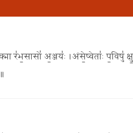
रु॒क्मा र॑भ॒सासो॑ अ॒ञ्जयः॑ ।अंसे॒ष्वेता॑ः प॒विषु॑ क्षु
 ॥