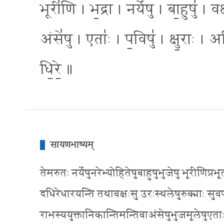
भूरी॑णि । भ॒द्रा । नर्ये॑षु । बा॒हुषु॑ । 
अंसे॑षु । एताः॑ । प॒विषु॑ । क्षु॒राः । 
धि॒रे॒ ॥
सायणभाष्यम्
तेमरुतः नर्येषुनरेभ्योहितेषुबाहुषुभुजेषु भूरीणिप्र
दधिरेधारयन्ति तथावक्षःसु उरःस्थलेषुरुक्माः सु
राभस्ययुक्तानिकान्तिमन्तिवाअंसेषुभुजमूलेषुएताः शु