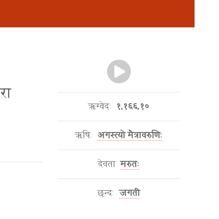
॒रा
ऋग्वेदः
१.१६६.१०
ऋषिः
अगस्त्यो मैत्रावरुणिः
देवता
मरुतः
छन्दः
जगती