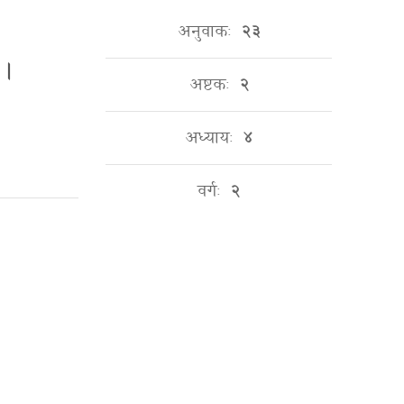
अनुवाकः
२३
 ।
अष्टकः
२
अध्यायः
४
वर्गः
२