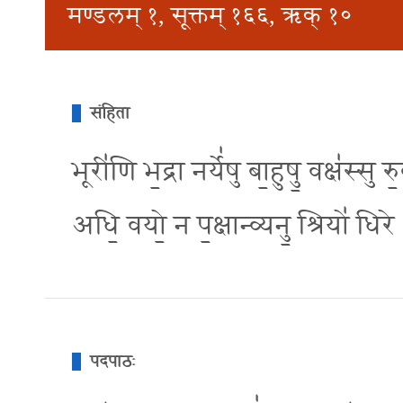
मण्डलम् १, सूक्तम् १६६, ऋक् १०
संहिता
भूरी॑णि भ॒द्रा नर्ये॑षु बा॒हुषु॒ वक्ष॑स्सु 
अधि॒ वयो॒ न प॒क्षान्व्यनु॒ श्रियो॑ धिरे
पदपाठः