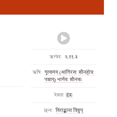
ऋग्वेदः
२.११.३
ऋषिः
गृत्समद (आंगिरसः शौनहोत्रः
पश्चाद्) भार्गवः शौनकः
देवता
इंद्रः
छन्दः
विराट्स्थाना त्रिष्टुप्