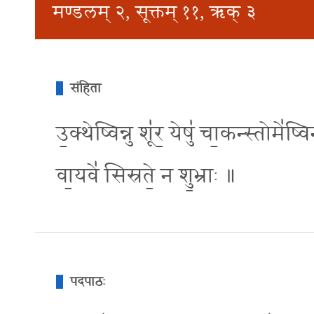
मण्डलम् २, सूक्तम् ११, ऋक् ३
संहिता
उ॒क्थेष्विन्नु शू॑र॒ येषु॑ चा॒कन्स्तोमे॑ष्वि
वा॒यवे॑ सिस्रते॒ न शु॒भ्राः ॥
पदपाठः