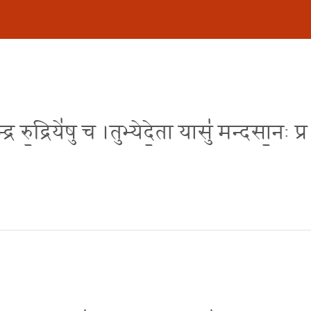
न्द्र रु॒द्रिये॑षु च ।तुभ्येदे॒ता यासु॑ मन्दसा॒नः प्र