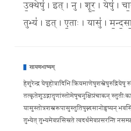
उ॒क्थेषु॑ । इत् । नु । शू॒र॒ । येषु॑ । चा॒क
तुभ्य॑ । इत् । ए॒ताः । यासु॑ । म॒न्द॒सा॒न
सायणभाष्यम्
हेशूरेन्द्र येषुहोत्रादिभिःक्रियमाणेषुशस्त्रेषुरुद्रियेषु
तत्कृतेशुउद्गातॄणांस्तोमेषुचनुक्षिप्रंचाकन् स्तु
यासुस्तोत्रशस्त्ररूपासुस्तुतिषुम्न्दसानोहृष्यन् भव
तुभ्येत् तुभ्यमेवप्रसिस्रते त्वदर्थमेवप्रसरन्ति नसम्