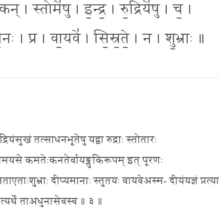
न् । स्तोमे॑षु । इ॒न्द्र॒ । रु॒द्रिये॑षु । च॒ ।
ः । प्र । वा॒यवे॑ । सि॒स्र॒ते॒ । न । शु॒भ्राः ॥
 रुद्रियंसुखं तत्साधनभूतेषु यद्वा रुद्राः स्तोतारः
तीःकामयसे कमतेःकनतेर्वायङ्लुकिरूपम् इत् पूरणः
सिताएताःशुभ्राः दीप्यमानाः स्तुतयः वायवेअस्म- दीयंयज्ञं प्रत्य
प्रत्यर्थे ताअधुनासेवस्व ॥ ३ ॥