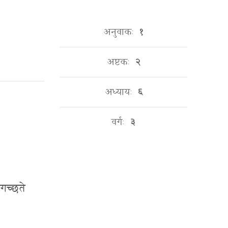
अनुवाकः
१
अष्टकः
२
अध्यायः
६
वर्गः
३
ागच्छते