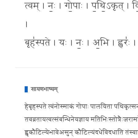
त्वम् । नः॒ । गो॒पाः । प॒थि॒ऽकृत् । वि
।
बृह॑स्पते । यः । नः॒ । अ॒भि । ह्वरः॑ । द
सायणभाष्यम्
हेबृहस्पते त्वंनोस्माकं गोपाः पालयिता पथिकृत्सन्मा
तवव्रतायत्वत्संबन्धिनेयज्ञाय मतिभिःस्तोत्रैःजराम
ह्वृकौटिल्येभावेअसुन् कौटिल्यंदधेविदधाति तंस्वावी