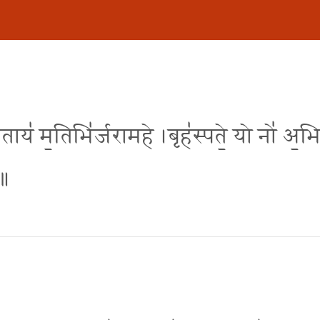
व्र॒ताय॑ म॒तिभि॑र्जरामहे ।बृह॑स्पते॒ यो नो॑ अ॒भि 
 ॥