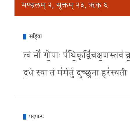
मण्डलम् २, सूक्तम् २३, ऋक् ६
संहिता
त्वं नो॑ गो॒पाः प॑थि॒कृद्वि॑चक्ष॒णस्तव॑ 
द॒धे स्वा तं म॑र्मर्तु दु॒च्छुना॒ हर॑स्वती
पदपाठः