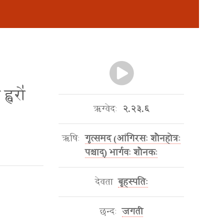
ह्वरो॑
ऋग्वेदः
२.२३.६
ऋषिः
गृत्समद (आंगिरसः शौनहोत्रः
पश्चाद्) भार्गवः शौनकः
देवता
बृहस्पतिः
छन्दः
जगती