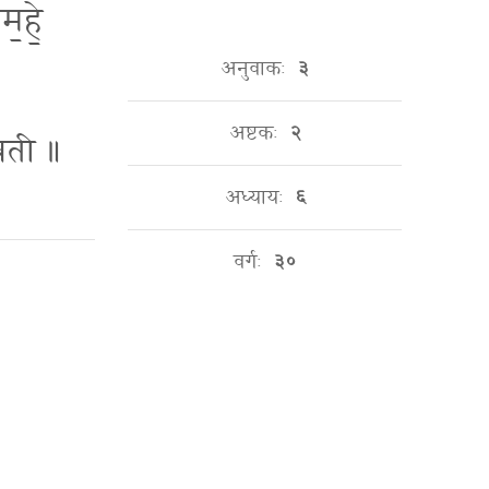
म॒हे॒
अनुवाकः
३
अष्टकः
२
स्वती ॥
अध्यायः
६
वर्गः
३०