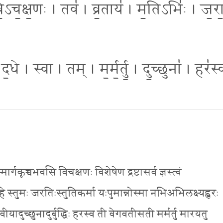
॒ऽच॒क्ष॒णः । तव॑ । व्र॒ताय॑ । म॒तिऽभिः॑ । ज॒रा॒
॒धे । स्वा । तम् । म॒र्म॒र्तु॒ । दु॒च्छुना॑ । हर॑
र्गकृच्चभवसि विचक्षणः विशेषेण द्रष्टासर्व ज्ञस्त्वं
हे स्तुमः जरतिःस्तुतिकर्मा यःपुमान्नोस्मा नभिअभिलक्ष्यह्वरः
यादुच्छुनादुर्बुद्धिः हरस्व ती वेगवतीसती मर्मर्तु मारयतु