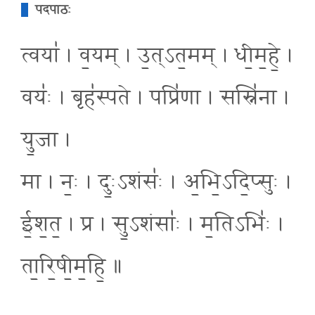
पदपाठः
त्वया॑ । व॒यम् । उ॒त्ऽत॒मम् । धी॒म॒हे॒ ।
वयः॑ । बृह॑स्पते । पप्रि॑णा । सस्नि॑ना ।
यु॒जा ।
मा । नः॒ । दुः॒ऽशंसः॑ । अ॒भि॒ऽदि॒प्सुः ।
ई॒श॒त॒ । प्र । सु॒ऽशंसाः॑ । म॒तिऽभिः॑ ।
ता॒रि॒षी॒म॒हि॒ ॥