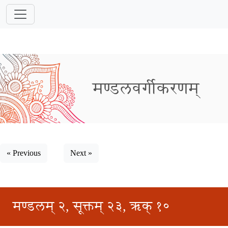
मण्डलवर्गीकरणम्
« Previous
Next »
मण्डलम् २, सूक्तम् २३, ऋक् १०