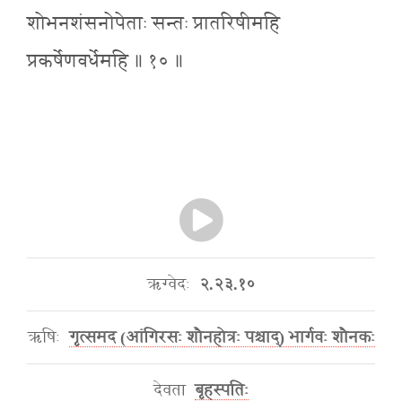
शोभनशंसनोपेताः सन्तः प्रातरिषीमहि
प्रकर्षेणवर्धेमहि ॥ १० ॥
ऋग्वेदः
२.२३.१०
ऋषिः
गृत्समद (आंगिरसः शौनहोत्रः पश्चाद्) भार्गवः शौनकः
देवता
बृहस्पतिः