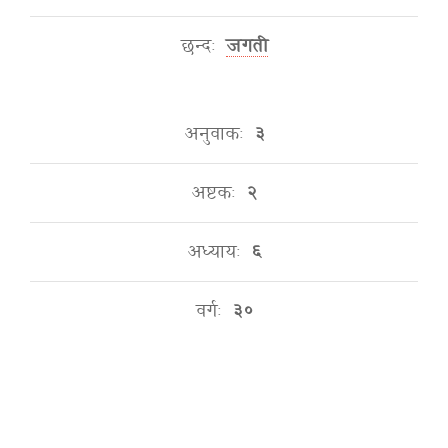
छन्दः
जगती
अनुवाकः
३
अष्टकः
२
अध्यायः
६
वर्गः
३०