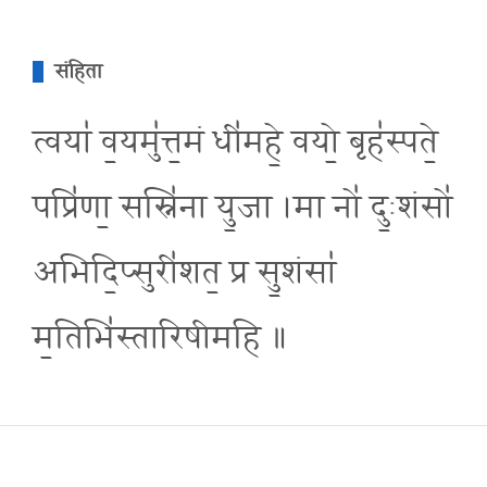
संहिता
त्वया॑ व॒यमु॑त्त॒मं धी॑महे॒ वयो॒ बृह॑स्पते॒
पप्रि॑णा॒ सस्नि॑ना यु॒जा ।मा नो॑ दु॒ःशंसो॑
अभिदि॒प्सुरी॑शत॒ प्र सु॒शंसा॑
म॒तिभि॑स्तारिषीमहि ॥