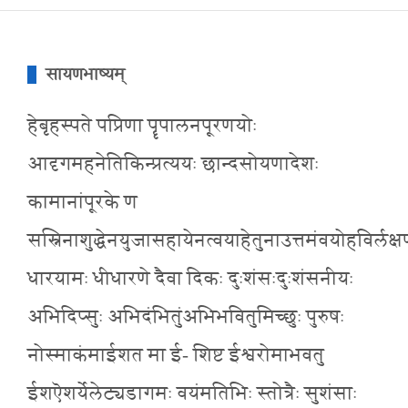
सायणभाष्यम्
हेबृहस्पते पप्रिणा पॄपालनपूरणयोः
आदृगमहनेतिकिन्प्रत्ययः छान्दसोयणादेशः
कामानांपूरके ण
सस्निनाशुद्धेनयुजासहायेनत्वयाहेतुनाउत्तमंवयोहविर्लक्ष
धारयामः धीधारणे दैवा दिकः दुःशंसःदुःशंसनीयः
अभिदिप्सुः अभिदंभितुंअभिभवितुमिच्छुः पुरुषः
नोस्माकंमाईशत मा ई- शिष्ट ईश्वरोमाभवतु
ईशऎशर्येलेट्यडागमः वयंमतिभिः स्तोत्रैः सुशंसाः