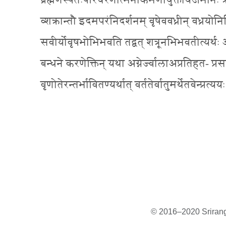
ब्रह्मणस्पतेःपरिचरणात्मनाकर्मणायुक्तोयजमान
व्शक्रान्तौ इदमपरंनिदर्शनम् वृषेववध्रीन् वध्रयोनिष
सवीर्योवृषभोभिभवति तद्वत् शत्रूनभिभवतीत्यर्थः अप
बन्धने करणेक्तिन् यथा अग्नेर्ज्वालाअप्रतिहत- प
वृणोतेरन्तर्भावितण्यर्थात् वर्ततेर्वातुमर्थेतवेन्प्रत्
© 2016–2020 Sriranga