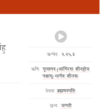
ाह॒
ऋग्वेदः
२.२५.३
ऋषिः
गृत्समद (आंगिरसः शौनहोत्रः
पश्चाद्) भार्गवः शौनकः
देवता
ब्रह्मणस्पतिः
छन्दः
जगती