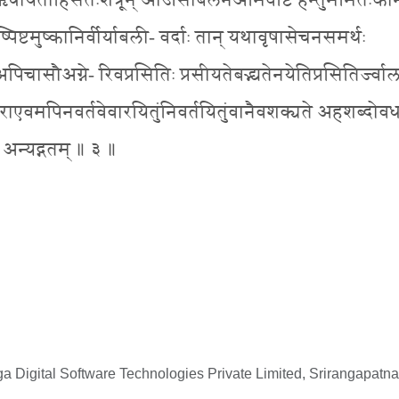
ः ऋघायतोहिंसतःशत्रून् ओजसाबलेनअभिवष्टि हन्तुमभितःका
्पिष्टमुष्कानिर्वीर्याबली- वर्दाः तान् यथावृषासेचनसमर्थः
िचासौअग्ने- रिवप्रसितिः प्रसीयतेबद्भ्यतेनयेतिप्रसितिर्ज्वा
्रसराएवमपिनवर्तवेवारयितुंनिवर्तयितुंवानैवशक्यते अहशब्दोव
ययः अन्यद्गतम् ॥ ३ ॥
 Digital Software Technologies Private Limited, Srirangapatna