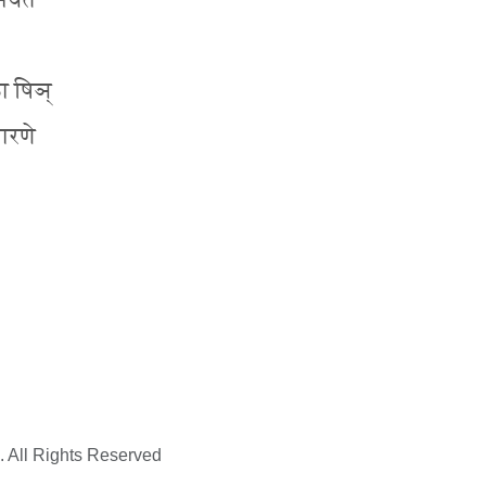
मयते
ला षिञ्
धारणे
. All Rights Reserved