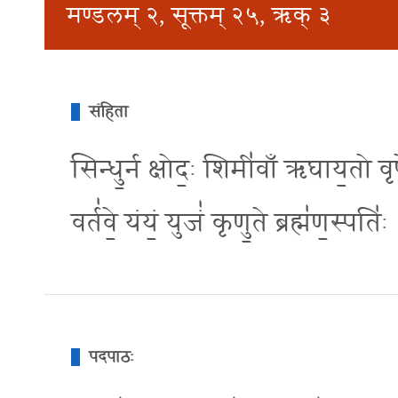
मण्डलम् २, सूक्तम् २५, ऋक् ३
संहिता
सिन्धु॒र्न क्षोद॒ः शिमी॑वाँ ऋघाय॒तो वृषे॑व
वर्त॑वे॒ यंयं॒ युजं॑ कृणु॒ते ब्रह्म॑ण॒स्पति॑ः
पदपाठः