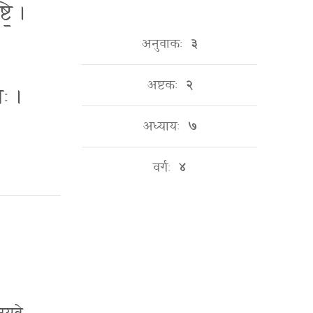
ि॒ ।
अनुवाकः
३
अष्टकः
२
णः ।
अध्यायः
७
वर्गः
४