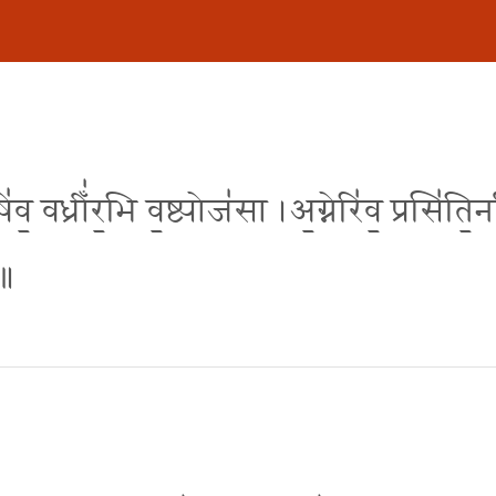
॒ वध्रीँ॑र॒भि व॒ष्ट्योज॑सा ।अ॒ग्नेरि॑व॒ प्रसि॑ति॒र्न
 ॥