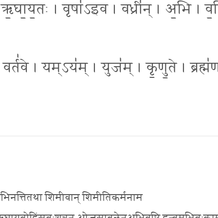
 ऋ॒घा॒य॒तः । वृषा॑ऽइव । वध्री॑न् । अ॒भि । व॒ष्ट
र्त॑वे । यम्ऽय॑म् । युज॑म् । कृ॒णु॒ते । ब्रह्म॑
यथाभिनत्तितथा शिमीवान् शिमीतिकर्मनाम