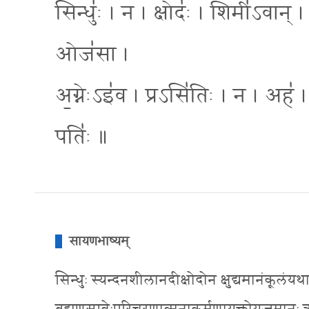
सिन्धुः॑ । न । क्षोदः॑ । शिमी॑ऽवान् ।
ओज॑सा ।
अ॒ग्नेःऽइ॑व । प्रऽसि॑तिः । न । अह॑ । व
पतिः॑ ॥
सायणभाष्यम्
सिन्धुः स्यन्दनशीलानदीक्षोदोन क्षुद्यमानंकूलं