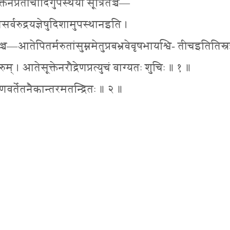
तेनप्रतीचीदिगुपस्थेया सूत्रितञ्च—
िसर्वरुद्रयज्ञेषुदिशामुपस्थानइति ।
्च—आतेपितर्मरुतांसुम्नमेतुप्रबभ्रवेवृषभायश्वि- तीचइतितिस्
् । आतेसूक्तेनरौद्रेणप्रत्युचं वाग्यतः शुचिः ॥ १ ॥
ेणवर्तेतनैकान्तरमतन्द्रितः ॥ २ ॥