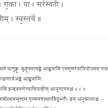
ा । रा॒का । या । सर॑स्वती ।
॒नीम् । स्व॒स्तये॑ ॥
यते यागुङ्गूः कुहूस्तामह्वे आह्वयामि एवमुत्तरत्रापियोज्यम् तथ
ेरक्षणार्थंअह्वे आह्वयामि
ामि इन्द्रवरुणेत्यादिनाङीष् आनुगागमश्च ॥ ८ ॥
्रथमंसूक्तम् गृत्समदस्यार्षंत्रैष्टुभंरौ- द्रम् अनुक्रान्तञ्च—