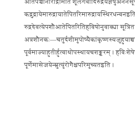
आतेपञ्चोनारौद्रमिति शूलगवादिरुद्रयज्ञेषुअनेनसूक्
कद्रुद्रायेमारुद्रायातेपितरिमारुद्रायस्थिरधन्वनइत
रुद्रदेवत्येपशौआतेपितरितिहविषोनुवाक्या सूत्रितञ
अत्रशौनकः—चतुर्दशीमुपोष्यैकांकृष्णस्यजुहुयाच्चरुम
पूर्वमाज्याहुतीर्हुत्वाथोपस्थायचशङ्करम् । हविःशेष
पूर्णेमासेजयेन्म्रुत्युंरोगैश्चपरिमुच्यतइति ।