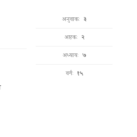
अनुवाकः
३
अष्टकः
२
अध्यायः
७
वर्गः
१५
ा