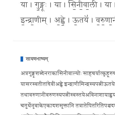
या । गु॒ङ्गूः । या । सि॒नी॒वा॒ली । य
इ॒न्द्रा॒णीम् । अ॒ह्वे॒ । ऊ॒तये॑ । व॒रु॒णा
सायणभाष्यम्
अत्रगुङ्गूशब्देनराकासिनीवाल्योः साहचर्यात्कुहूरुच्
यासरस्वतीतांदेवींअह्वे इन्द्राणीमिन्द्रस्यपत्नींऊतय
तथावरुणानींवरुणस्यपत्नींस्वस्तयेअविनाशायाह्वय
चतुर्थेनुवाकेएकादशसूक्तानि तत्रातेपितरितिपञ्चदशर्चंप