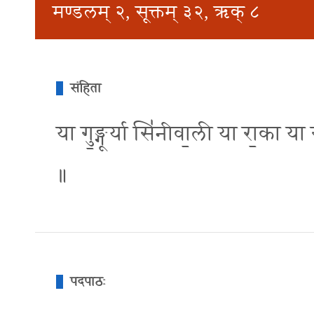
मण्डलम् २, सूक्तम् ३२, ऋक् ८
संहिता
या गु॒ङ्गूर्या सि॑नीवा॒ली या रा॒का या स
॥
पदपाठः