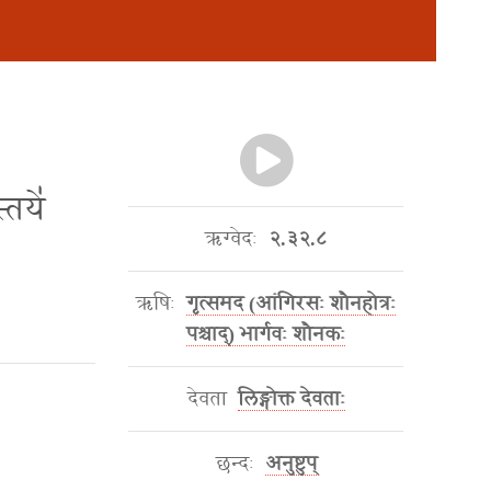
्तये॑
ऋग्वेदः
२.३२.८
ऋषिः
गृत्समद (आंगिरसः शौनहोत्रः
पश्चाद्) भार्गवः शौनकः
देवता
लिङ्गोक्त देवताः
छन्दः
अनुष्टुप्