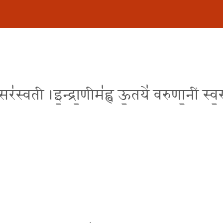
र॑स्वती ।इ॒न्द्रा॒णीम॑ह्व ऊ॒तये॑ वरुणा॒नीं स्व॒स