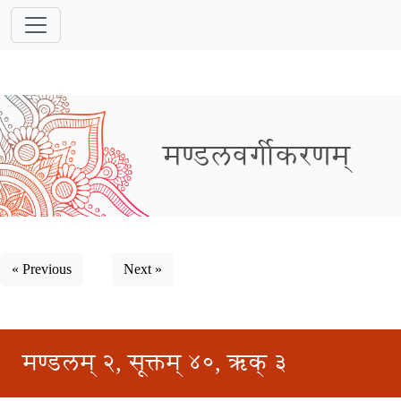
मण्डलवर्गीकरणम्
« Previous
Next »
मण्डलम् २, सूक्तम् ४०, ऋक् ३