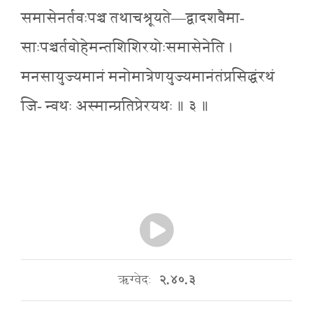
समासेनर्तवःपञ्च तथाचश्रूयते—द्वादशवैमा-
साःपञ्चर्तवोहेमन्तशिशिरयोःसमासेनेति ।
मनसायुज्यमानं मनोमात्रेणयुज्यमानंतंप्रसिद्धंरथं
जि- न्वथः अस्मान्प्रतिप्रेरयथः ॥ ३ ॥
ऋग्वेदः
२.४०.३