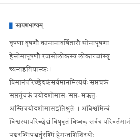
सायणभाष्यम्
वृषणा वृषणौ कामानांवर्षितारौ सोमापूषणा
हेसोमापूषणौ रजसोलोकस्य लोकारजांस्यु
च्यन्तइतियास्कः ।
विमानंपरिच्छेदकंसर्वमानमित्यर्थः सप्तचक्रं
सप्तर्तुचक्रं त्रयोदशोमासः सप्त- मऋतुः
अस्तित्रयोदशोमासइतिश्रुतेः । अविश्वमिन्वं
विश्वस्यापरिच्छेद्यं विषुवृतं विष्वक् सर्वत्र परिवर्तमानं
पञ्चरश्मिंपञ्चर्तुरश्मिं हेमन्तशिशिरयोः