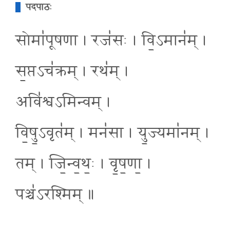
पदपाठः
सोमा॑पूषणा । रज॑सः । वि॒ऽमान॑म् ।
स॒प्तऽच॑क्रम् । रथ॑म् ।
अवि॑श्वऽमिन्वम् ।
वि॒षु॒ऽवृत॑म् । मन॑सा । यु॒ज्यमा॑नम् ।
तम् । जि॒न्व॒थः॒ । वृ॒ष॒णा॒ ।
पञ्च॑ऽरश्मिम् ॥