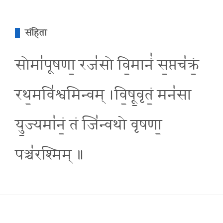
संहिता
सोमा॑पूषणा॒ रज॑सो वि॒मानं॑ स॒प्तच॑क्रं॒
रथ॒मवि॑श्वमिन्वम् ।वि॒षू॒वृतं॒ मन॑सा
यु॒ज्यमा॑नं॒ तं जि॑न्वथो वृषणा॒
पञ्च॑रश्मिम् ॥