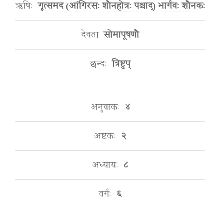
ऋषिः
गृत्समद (आंगिरसः शौनहोत्रः पश्चाद्) भार्गवः शौनकः
देवता
सोमापूषणौ
छन्दः
त्रिष्टुप्
अनुवाकः
४
अष्टकः
२
अध्यायः
८
वर्गः
६