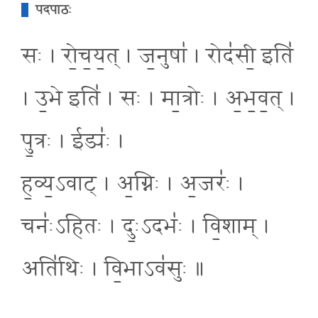
पदपाठः
सः । रो॒च॒य॒त् । ज॒नुषा॑ । रोद॑सी॒ इति॑
। उ॒भे इति॑ । सः । मा॒त्रोः । अ॒भ॒व॒त् ।
पु॒त्रः । ईड्यः॑ ।
ह॒व्य॒ऽवाट् । अ॒ग्निः । अ॒जरः॑ ।
चनः॑ऽहितः । दुः॒ऽदभः॑ । वि॒शाम् ।
अति॑थिः । वि॒भाऽव॑सुः ॥