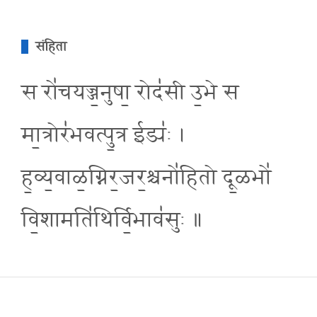
संहिता
स रो॑चयज्ज॒नुषा॒ रोद॑सी उ॒भे स
मा॒त्रोर॑भवत्पु॒त्र ईड्य॑ः ।
ह॒व्य॒वाळ॒ग्निर॒जर॒श्चनो॑हितो दू॒ळभो॑
वि॒शामति॑थिर्वि॒भाव॑सुः ॥