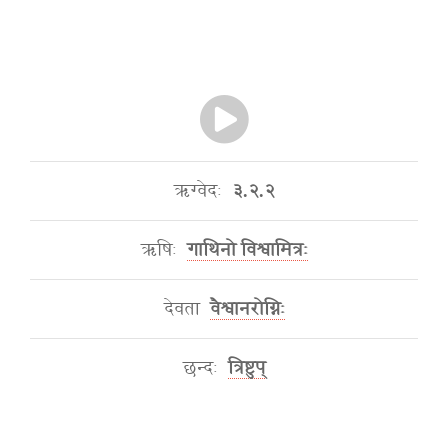
ऋग्वेदः
३.२.२
ऋषिः
गाथिनो विश्वामित्रः
देवता
वैश्वानरोग्निः
छन्दः
त्रिष्टुप्