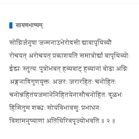
सायणभाष्यम्
सोग्निर्जनुषा जन्मनाउभेरोदसी द्यावापृथिव्यौ
रोचयत् अरोचयत् प्रकाशयति समात्रोर्द्या वापृथिव्योः
ईड्यः स्तुत्यः पुत्रोभवत् हव्यवाट् हव्यानां वोढा अग्निः
अङ्गनादिगुणयुक्तः अजरः जरारहितः चनोहितः
चनोन्नंहितंयजमानेनिहितंयेनासौचनोहितः दूळभः
हिंसितुम शक्यः सोयंविभावसुः प्रभाधनः
विशांमनुष्याणां अतिथिरिवपूज्योभवति ॥ २ ॥