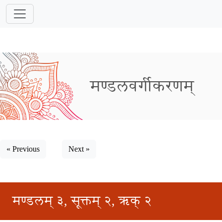
मण्डलवर्गीकरणम्
« Previous
Next »
मण्डलम् ३, सूक्तम् २, ऋक् २