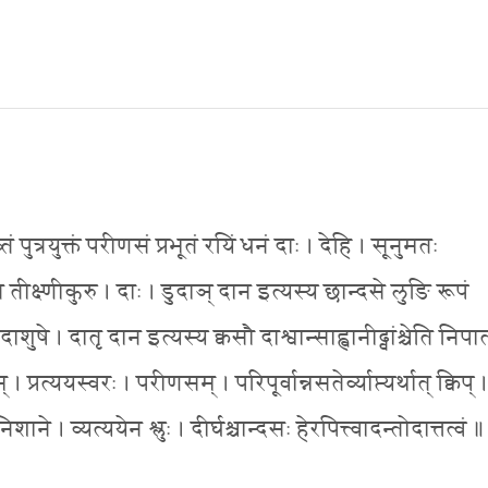
तं पुत्रयुक्तं परीणसं प्रभूतं रयिं धनं दाः । देहि । सूनुमतः
 तीक्ष्णीकुरु । दाः । डुदाञ् दान इत्यस्य छान्दसे लुङि रूपं
ुषे । दातृ दान इत्यस्य क्वसौ दाश्वान्साह्वानीढ्वांश्चेति निप
्रत्ययस्वरः । परीणसम् । परिपूर्वान्नसतेर्व्याप्त्यर्थात् क्विप् ।
 । व्यत्ययेन श्लुः । दीर्घश्चान्दसः हेरपित्त्वादन्तोदात्तत्वं 