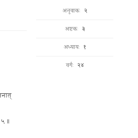
अनुवाकः
२
अष्टकः
३
अध्यायः
१
वर्गः
२४
ातनात्
॥ ५ ॥