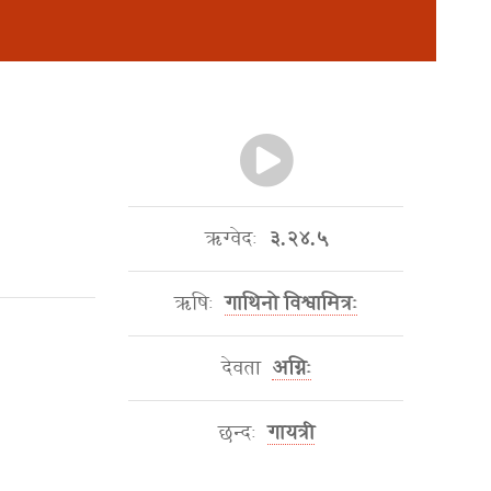
ऋग्वेदः
३.२४.५
ऋषिः
गाथिनो विश्वामित्रः
देवता
अग्निः
छन्दः
गायत्री