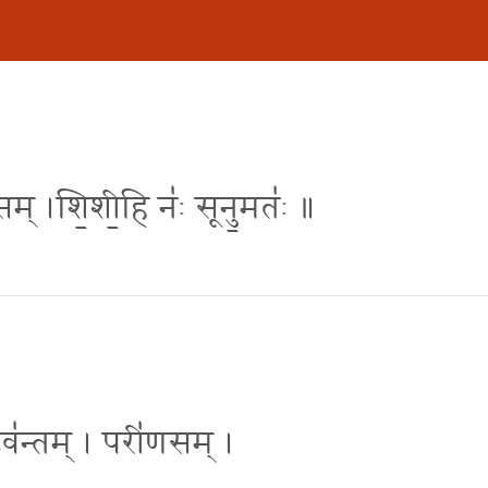
ी॑णसम् ।शि॒शी॒हि नः॑ सूनु॒मतः॑ ॥
॒रऽव॑न्तम् । परी॑णसम् ।