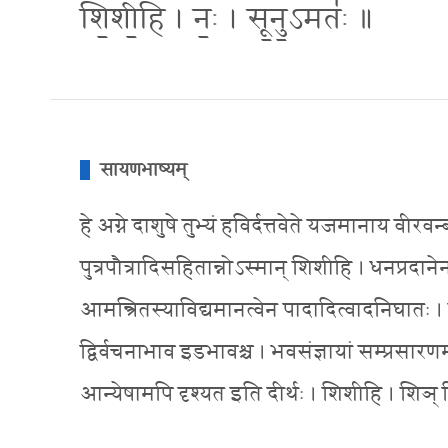
शि॒शी॒हि । नः॒ । सू॒नु॒ऽमतः॑ ॥
सायणभाष्यम्
हे अग्ने दाशुषे तुभ्यं हविर्दत्तवेते यजमानाय वीरवन्ब्
पुत्रपौत्रादिसहितान्नोऽस्मान् शिशीहि । धनप्रदानेन
आमन्त्रितस्याविद्यमानत्वेन पादादित्वादनिघातः । दाश
द्विर्वचनाभाव इडभावश्च । भवसंज्ञायां सम्प्रसारणम् । प
आन्येषामपि दृश्यत इति दीर्थः । शिशीहि । शिञ् निशाने