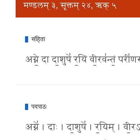
मण्डलम् ३, सूक्तम् २४, ऋक् ५
संहिता
अग्ने॒ दा दा॒शुषे॑ र॒यिं वी॒रव॑न्तं॒ पर
पदपाठः
अग्ने॑ । दाः । दा॒शुषे॑ । र॒यिम् । वी