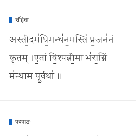
संहिता
अस्ती॒दम॑धि॒मन्थ॑न॒मस्ति॑ प्र॒जन॑नं
कृ॒तम् ।ए॒तां वि॒श्पत्नी॒मा भ॑रा॒ग्निं
म॑न्थाम पू॒र्वथा॑ ॥
पदपाठः