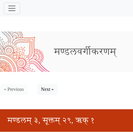
मण्डलवर्गीकरणम्
« Previous
Next »
मण्डलम् ३, सूक्तम् २९, ऋक् १