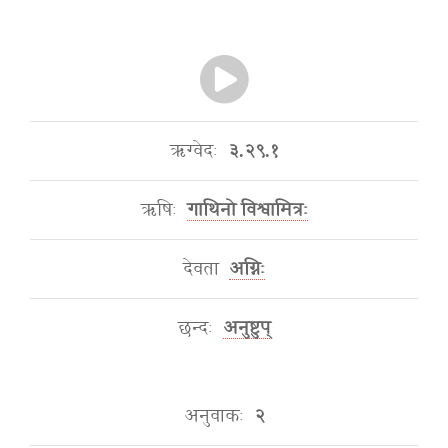
ऋग्वेदः
३.२९.१
ऋषिः
गाथिनो विश्वामित्रः
देवता
अग्निः
छन्दः
अनुष्टुप्
अनुवाकः
२