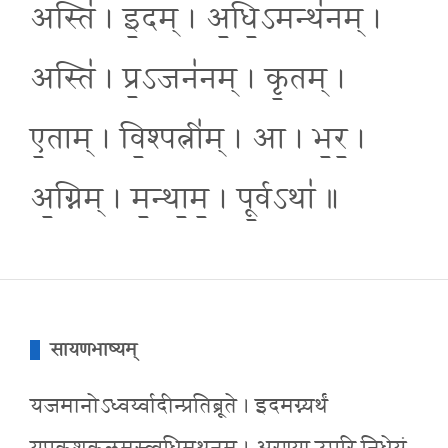
अस्ति॑ । इ॒दम् । अ॒धि॒ऽमन्थ॑नम् ।
अस्ति॑ । प्र॒ऽजन॑नम् । कृ॒तम् ।
ए॒ताम् । वि॒श्पत्नी॑म् । आ । भ॒र॒ ।
अ॒ग्निम् । म॒न्था॒म॒ । पू॒र्वऽथा॑ ॥
सायणभाष्यम्
यजमानोऽध्वर्य्वादीन्प्रतिब्रूते । इदमग्न्यर्थं