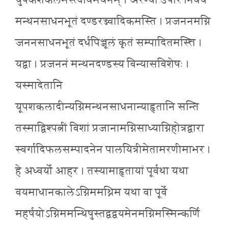
युपकशकलमस्त्वधिमथनम् । अरण्या उपरि निधेयं
मन्थनसाधनभूतं दण्डरज्ज्वादिकमस्ति । प्रजननमग्नि
जननसाधनभूतं दर्धपिञ्जूलं कृतं सम्पादितमस्त्ति ।
यद्वा । प्रजननं मन्थनदण्डस्य विन्यासविशेषः ।
यस्मादेतानि
यूपशकलादीन्यग्निमन्थनसाधनान्याहृतानि सन्ति
तस्माद्विश्पत्नीं विशां प्रजानामग्निसाध्याग्निहोत्रद्वारा
स्वर्गादिफलसम्पादनेन पालयित्रीमेतामरणीमाभर ।
हे अध्वर्यो आहर । तस्यामाहृतायां पूर्वथा यथा
वयमाधानकालेऽग्निममथ्निम यथा वा पूर्वे
महर्षयोऽग्निममन्थिषुस्तद्वद्वयमेनमग्निमस्मिन्कर्णि