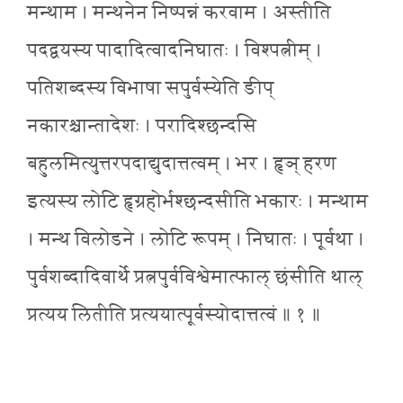
मन्थाम । मन्थनेन निष्पन्नं करवाम । अस्तीति
पदद्वयस्य पादादित्वादनिघातः । विश्पत्नीम् ।
पतिशब्दस्य विभाषा सपुर्वस्येति ङीप्
नकारश्चान्तादेशः । परादिश्छन्दसि
बहुलमित्युत्तरपदाद्युदात्तत्वम् । भर । हृञ् हरण
इत्यस्य लोटि हृग्रहोर्भश्छन्दसीति भकारः । मन्थाम
। मन्थ विलोडने । लोटि रूपम् । निघातः । पूर्वथा ।
पुर्वशब्दादिवार्थे प्रत्नपुर्वविश्वेमात्फाल् छंसीति थाल्
प्रत्यय लितीति प्रत्ययात्पूर्वस्योदात्तत्वं ॥ १ ॥