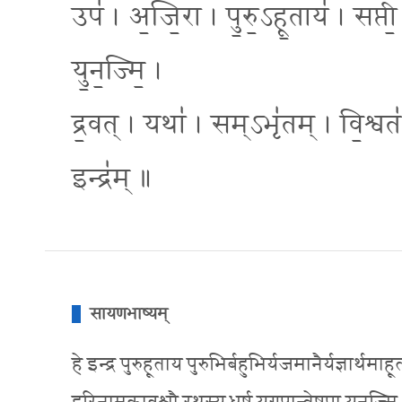
उप॑ । अ॒जि॒रा । पु॒रु॒ऽहू॒ताय॑ । सप्त
यु॒न॒ज्मि॒ ।
द्र॒वत् । यथा॑ । सम्ऽभृ॑तम् । वि॒श्वत
इन्द्र॑म् ॥
सायणभाष्यम्
हे इन्द्र पुरुहूताय पुरुभिर्बहुभिर्यजमानैर्यज्ञा