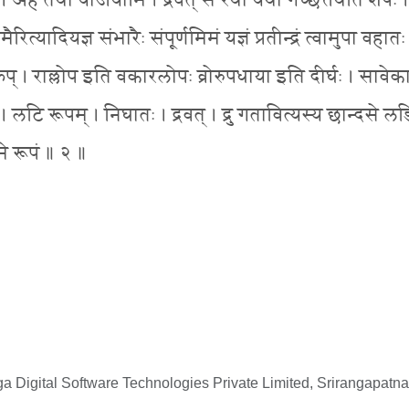
मि । अहं तथा योजयामि । द्रवत् स रथो यथा गच्छेत्तथेति शेषः ।
ैरित्यादियज्ञ संभारैः संपूर्णमिमं यज्ञं प्रतीन्द्रं त्वामुपा वहातः
 । क्विप् । राल्लोप इति वकारलोपः व्रोरुपधाया इति दीर्घः । साव
ः । लटि रूपम् । निघातः । द्रवत् । द्रु गतावित्यस्य छान्दसे ल
गमे रूपं ॥ २ ॥
 Digital Software Technologies Private Limited, Srirangapatna