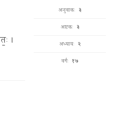
अनुवाकः
३
अष्टकः
३
तः॒ ।
अध्यायः
२
वर्गः
१७