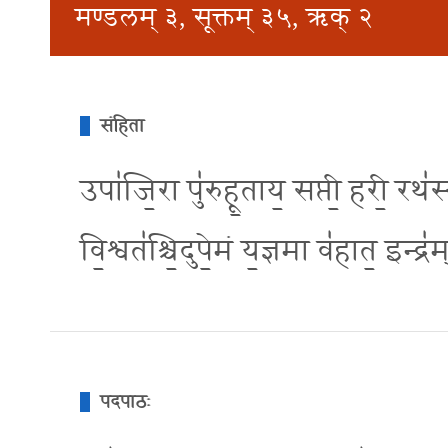
मण्डलम् ३, सूक्तम् ३५, ऋक् २
संहिता
उपा॑जि॒रा पु॑रुहू॒ताय॒ सप्ती॒ हरी॒ रथ॑स्य 
वि॒श्वत॑श्चि॒दुपे॒मं य॒ज्ञमा व॑हात॒ इन्द्र॑
पदपाठः