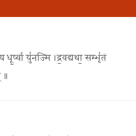
धू॒र्ष्वा यु॑नज्मि ।द्र॒वद्यथा॒ सम्भृ॑तं
म् ॥