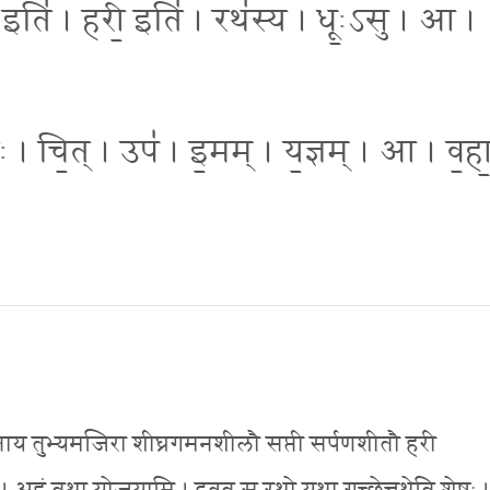
ी॒ इति॑ । हरी॒ इति॑ । रथ॑स्य । धूः॒ऽसु । आ ।
ः॑ । चि॒त् । उप॑ । इ॒मम् । य॒ज्ञम् । आ । व॒हा॒
र्थमाहूताय तुभ्यमजिरा शीघ्रगमनशीलौ सप्ती सर्पणशीतौ हरी