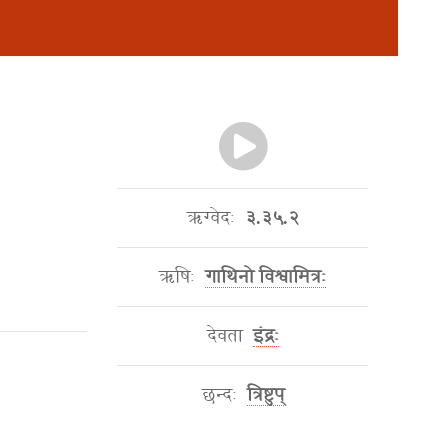
ऋग्वेदः
३.३५.२
ऋषिः
गाथिनो विश्वामित्रः
देवता
इंद्रः
छन्दः
त्रिष्टुप्