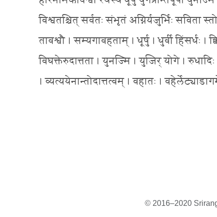
हरिनामकावश्वौ रथस्य धूर्षु युगप्रान्तेषूपा युनज्
विश्वतश्चित् सर्वतः संभृतं अग्निर्यजुर्भिः सविता स्तोम
तावश्वौ । सम्यगावहताम् । धूर्षु । धुर्वी हिंसर्धः
विघक्तेरुदात्तता । युनज्मि । युजिर् योगे । रुधादि
। व्यत्ययेनान्तोदात्तत्वम् । वहातः । वहेर्लेट्याडा
© 2016–2020 Sriranga