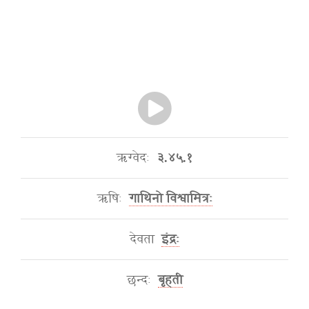
ऋग्वेदः
३.४५.१
ऋषिः
गाथिनो विश्वामित्रः
देवता
इंद्रः
छन्दः
बृहती