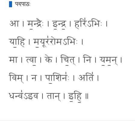
पदपाठः
आ । म॒न्द्रैः । इ॒न्द्र॒ । हरि॑ऽभिः ।
या॒हि । म॒यूर॑रोमऽभिः ।
मा । त्वा॒ । के । चि॒त् । नि । य॒म॒न् ।
विम् । न । पा॒शिनः॑ । अति॑ ।
धन्व॑ऽइव । तान् । इ॒हि॒ ॥