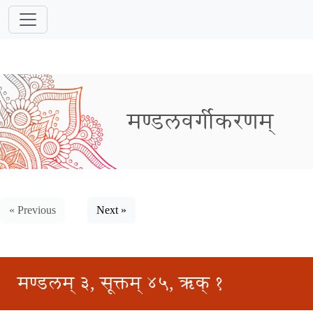
मण्डलवर्गीकरणम्
« Previous
Next »
मण्डलम् ३, सूक्तम् ४५, ऋक् १