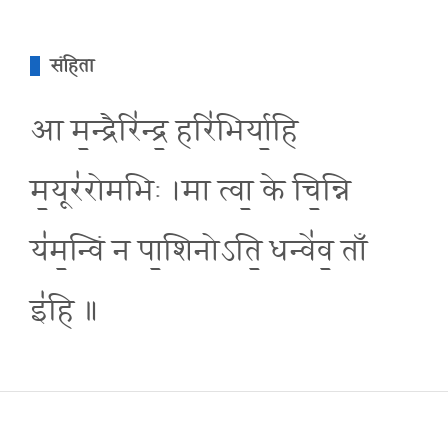
संहिता
आ म॒न्द्रैरि॑न्द्र॒ हरि॑भिर्या॒हि
म॒यूर॑रोमभिः ।मा त्वा॒ के चि॒न्नि
य॑म॒न्विं न पा॒शिनोऽति॒ धन्वे॑व॒ ताँ
इ॑हि ॥