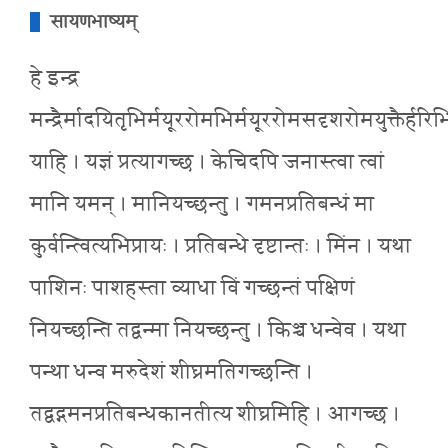
सायणभाष्यम्
हे इन्द्र
मन्द्रैर्मादयितृभिर्मयूररोमभिर्मयूररोमसदृशरोमयुक्तैर्हरिभि
याहि । यज्ञं प्रत्यागच्छ । केचिदपि जनास्त्वा त्वां
मानि यमन् । मानियच्छन्तु । गमनप्रतिबन्धं मा
कुर्वन्त्वित्यभिप्रायः । प्रतिबन्धे दृष्टान्तः । मिंन । यथा
पाशिनः पाशहस्ता व्याधा विं गच्छन्तं पक्षिणं
नियच्छन्ति तद्वन्मा नियच्छन्तु । किञ्च धन्वेव । यथा
पन्था धन्व मरुदेशं शीघ्रमतिगच्छन्ति ।
तद्वद्गमनप्रतिबन्धकानतीत्य शीघ्रमिहि । आगच्छ ।