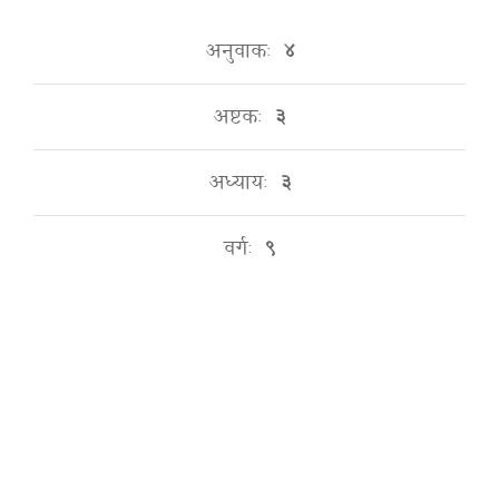
अनुवाकः
४
अष्टकः
३
अध्यायः
३
वर्गः
९