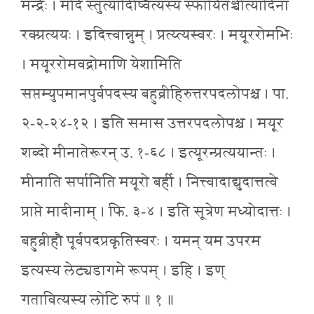
मन्द्रैः । मदि स्तुत्यादिष्वित्यस्य स्फायितञ्चीत्यादिना
रक्प्रत्ययः । इदित्त्वान्नुम् । प्रत्य्त्यस्वरः । मयूररोमभिः
। मयूररोमवद्रोमाणि येशामिति
सप्तम्युपमानपुर्वपदस्य बहुव्रीहिरुत्तरपदलोपश्च । पा.
२-२-२४-१२ । इति समास उत्तरपदलोपश्च । मयूर
शब्दो मीनातेरूरन् उ. १-६८ । इत्यूरन्प्रत्ययान्तः ।
मीनाति सर्पानिति मयूरो बर्ही । नित्त्वादाद्युदात्तत्वे
प्राप्ते मादीनाम् । फि. ३-४ । इति सूत्रेण मध्योदात्तः ।
बहुव्रीहौ पूर्वपदप्रकृतिस्वरः । यमन् यम उपरम
इत्यस्य लेट्यडागमे रूपम् । इहि । इण्
गतावित्यस्य लोटि रुपं ॥ १ ॥