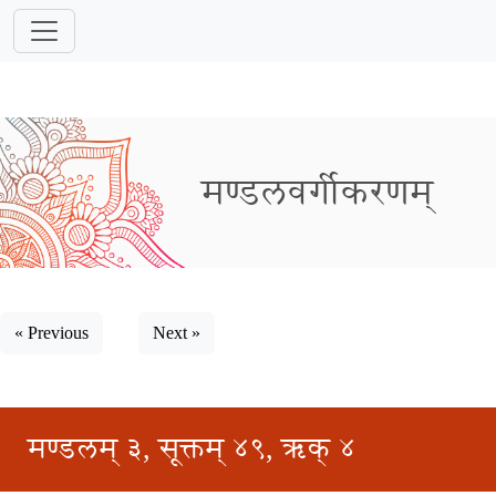
मण्डलवर्गीकरणम्
« Previous
Next »
मण्डलम् ३, सूक्तम् ४९, ऋक् ४