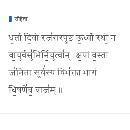
संहिता
ध॒र्ता दि॒वो रज॑सस्पृ॒ष्ट ऊ॒र्ध्वो रथो॒ न
वा॒युर्वसु॑भिर्नि॒युत्वा॑न् ।क्ष॒पां व॒स्ता
ज॑नि॒ता सूर्य॑स्य॒ विभ॑क्ता भा॒गं
धि॒षणे॑व॒ वाज॑म् ॥