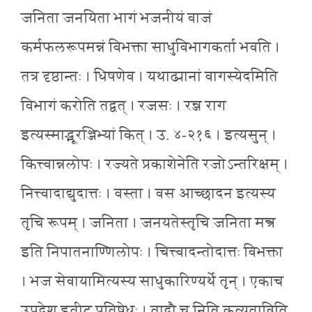
जनिता जनयिता भागं भजनीयं वाजं
कर्मफलरूपमन्नं विभक्ता साधुविभागकर्ता भवति ।
तत्र दृष्ठान्तः । धिषणेव । यथाढ्यानां वागस्येदमिति
विभागं करोति तद्वत् । रजसः । रन्ज राग
इत्यस्माद्भूरञ्जिभ्यां कित् । उ. ४-२१६ । इत्यसुन् ।
कित्त्वान्नलोपः । रज्यते प्रकाशेनेति रजोऽन्तरिक्षम् ।
नित्त्वादाद्युदात्तः । वस्ता । वस आच्छादन इत्यस्य
तृचि रूपम् । जनिता । जनयतेस्तृचि जनिता मन्त्र
इति निपातनाण्णिलोपः । चित्त्वादन्तोदात्तः विभक्ता
। भज सेवायामित्यस्य साधुकारिण्यर्थे तृन् । एकाच
उपदेश इतीट् प्रतिषेधः । तादौ च निति कृत्यताविति