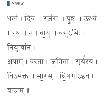
पदपाठः
ध॒र्ता । दि॒वः । रज॑सः । पृ॒ष्टः । ऊ॒र्ध्वः
। रथः॑ । न । वा॒युः । वसु॑ऽभिः ।
नि॒युत्वा॑न् ।
क्ष॒पाम् । व॒स्ता । ज॒नि॒ता । सूर्य॑स्य ।
विऽभ॑क्ता । भा॒गम् । धि॒षणा॑ऽइव ।
वाज॑म् ॥