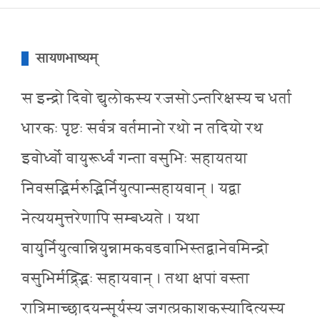
सायणभाष्यम्
स इन्द्रो दिवो द्युलोकस्य रजसोऽन्तरिक्षस्य च धर्ता
धारकः पृष्टः सर्वत्र वर्तमानो रथो न तदियो रथ
इवोर्ध्वो वायुरूर्ध्वं गन्ता वसुभिः सहायतया
निवसद्भिर्मरुद्भिर्नियुत्पान्सहायवान् । यद्वा
नेत्ययमुत्तरेणापि सम्बध्यते । यथा
वायुर्नियुत्वान्नियुन्नामकवडवाभिस्तद्वानेवमिन्द्रो
वसुभिर्मद्र्द्भिः सहायवान् । तथा क्षपां वस्ता
रात्रिमाच्छादयन्सूर्यस्य जगत्प्रकाशकस्यादित्यस्य