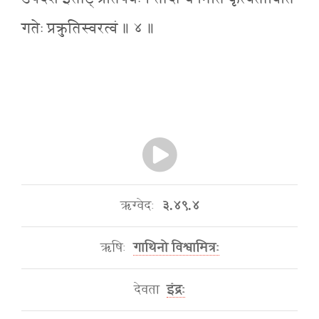
गतेः प्रक्रुतिस्वरत्वं ॥ ४ ॥
ऋग्वेदः
३.४९.४
ऋषिः
गाथिनो विश्वामित्रः
देवता
इंद्रः