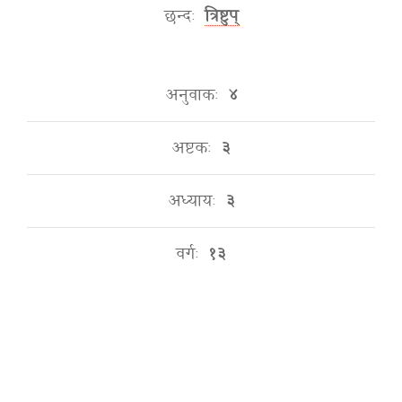
छन्दः
त्रिष्टुप्
अनुवाकः
४
अष्टकः
३
अध्यायः
३
वर्गः
१३