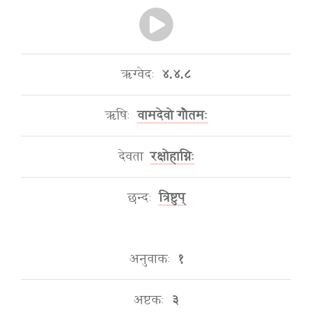
ऋग्वेदः
४.४.८
ऋषिः
वामदेवो गौतमः
देवता
रक्षोहाग्निः
छन्दः
त्रिष्टुप्
अनुवाकः
१
अष्टकः
३