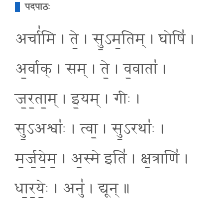
पदपाठः
अर्चा॑मि । ते॒ । सु॒ऽम॒तिम् । घोषि॑ ।
अ॒र्वाक् । सम् । ते॒ । व॒वाता॑ ।
ज॒र॒ता॒म् । इ॒यम् । गीः ।
सु॒ऽअश्वाः॑ । त्वा॒ । सु॒ऽरथाः॑ ।
म॒र्ज॒ये॒म॒ । अ॒स्मे इति॑ । क्ष॒त्राणि॑ ।
धा॒र॒येः॒ । अनु॑ । द्यून् ॥