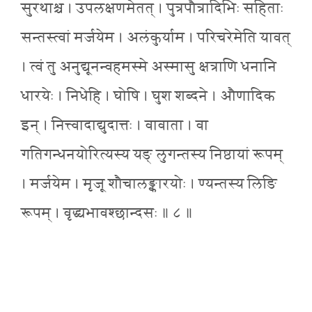
सुरथाश्च । उपलक्षणमेतत् । पुत्रपौत्रादिभिः सहिताः
सन्तस्त्वां मर्जयेम । अलंकुर्याम । परिचरेमेति यावत्
। त्वं तु अनुद्यूनन्वहमस्मे अस्मासु क्षत्राणि धनानि
धारयेः । निधेहि । घोषि । घुश शब्दने । औणादिक
इन् । नित्त्वादाद्युदात्तः । वावाता । वा
गतिगन्धनयोरित्यस्य यङ् लुगन्तस्य निष्ठायां रूपम्
। मर्जयेम । मृजू शौचालङ्कारयोः । ण्यन्तस्य लिङि
रूपम् । वृद्ध्यभावश्छान्दसः ॥ ८ ॥