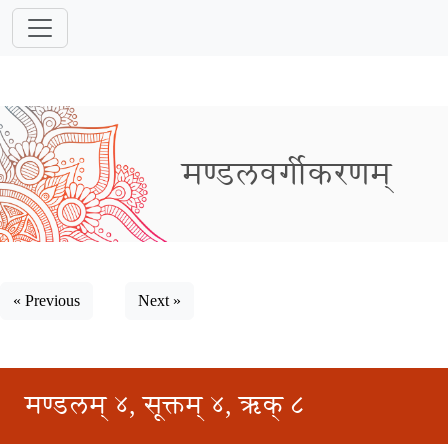
मण्डलवर्गीकरणम्
« Previous
Next »
मण्डलम् ४, सूक्तम् ४, ऋक् ८