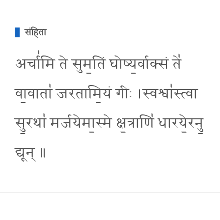
संहिता
अर्चा॑मि ते सुम॒तिं घोष्य॒र्वाक्सं ते॑
वा॒वाता॑ जरतामि॒यं गीः ।स्वश्वा॑स्त्वा
सु॒रथा॑ मर्जयेमा॒स्मे क्ष॒त्राणि॑ धारये॒रनु॒
द्यून् ॥