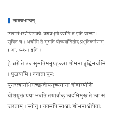
सायणभाष्यम्
उखासंभरणीयेष्टावग्नेः क्शत्रभृतोऽर्चामि त इति याज्या ।
सुत्रितं च । अर्चामि ते सुमतिं घोष्यर्वागितीदं प्रभृतिकर्मणाम्
। आ. ४-१- । इति ॥
हे अग्ने ते तव सुमतिमनुग्रहकरां शोभनां बुद्धिमर्चामि
। पूजयामि । ववाता पुनः
पुनस्त्वामभिगच्छन्तीयमुच्यमाना गीर्वाग्घोशि
घोशयुक्तं यथा भवति तथार्वाक् त्वदभिमुखं ते त्वां सं
जरताम् । स्तौतु । यवमपि स्वश्वाः शोभनाश्वोपेताः