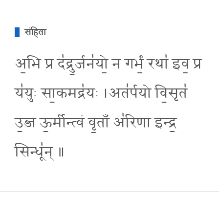
संहिता
अ॒भि प्र द॑द्रु॒र्जन॑यो॒ न गर्भं॒ रथा॑ इव॒ प्र
य॑युः सा॒कमद्र॑यः ।अत॑र्पयो वि॒सृत॑
उ॒ब्ज ऊ॒र्मीन्त्वं वृ॒ताँ अ॑रिणा इन्द्र॒
सिन्धू॑न् ॥