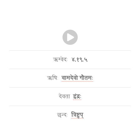
ऋग्वेदः
४.१९.५
ऋषिः
वामदेवो गौतमः
देवता
इंद्रः
छन्दः
त्रिष्टुप्