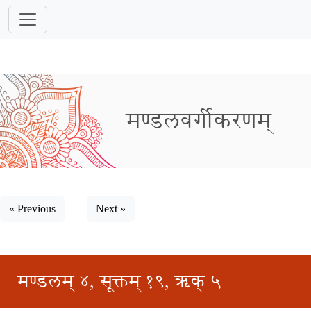
मण्डलवर्गीकरणम्
« Previous
Next »
मण्डलम् ४, सूक्तम् १९, ऋक् ५