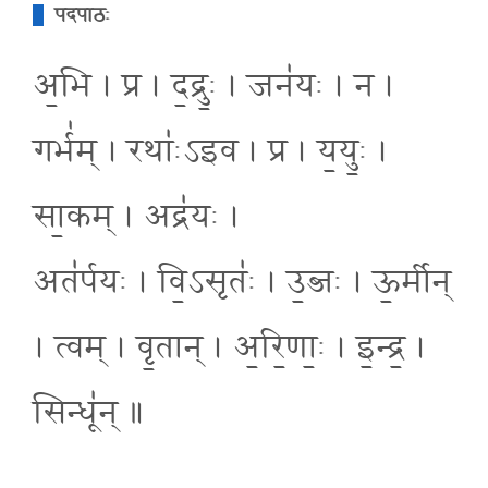
पदपाठः
अ॒भि । प्र । द॒द्रुः॒ । जन॑यः । न ।
गर्भ॑म् । रथाः॑ऽइव । प्र । य॒युः॒ ।
सा॒कम् । अद्र॑यः ।
अत॑र्पयः । वि॒ऽसृतः॑ । उ॒ब्जः । ऊ॒र्मीन्
। त्वम् । वृ॒तान् । अ॒रि॒णाः॒ । इ॒न्द्र॒ ।
सिन्धू॑न् ॥