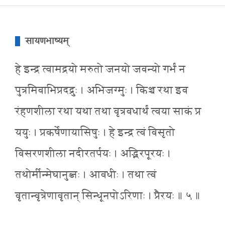
सायणभाष्यम्
हे इन्द्र त्वामद्रयो मरुतो जनयो जवन्यो गर्भं न
पुत्रमिवाभिप्रदद्रुः । अभिजग्मुः । किञ्च रथा इव
रंहणशीला रथा यथा तथा वृत्रवधार्थं त्वया साकं प्र
ययुः । प्रकर्षेणायासिषुः । हे इन्द्र त्वं विसृतो
विसरणशीला नदीरतर्पयः । अद्भिरपूरयः ।
तथोर्मीन्मेघानुब्जः । आवधीः । तथा त्वं
वृतान्वृत्रेणावृतान् सिन्धूनपोऽरिणाः । प्रैरयः ॥ ५ ॥