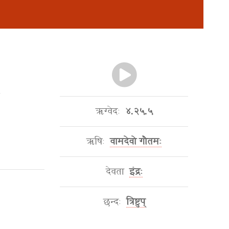
ऋग्वेदः
४.२५.५
ऋषिः
वामदेवो गौतमः
देवता
इंद्रः
छन्दः
त्रिष्टुप्