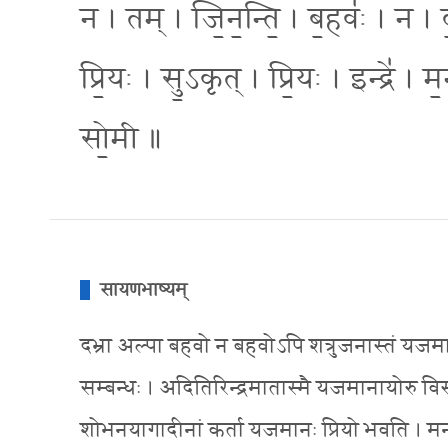
न । तम् । जि॒न॒न्ति॒ । ब॒हवः॑ । न । द॒
प्रि॒यः । सु॒ऽकृत् । प्रि॒यः । इन्द्रे॑ । म
सो॒मी ॥
सायणभाष्यम्
दभ्रा अल्पा बहवो न बहवोऽपि शत्रुजनास्तं यजमानं 
सम्बन्धः । अदितिरिन्द्रमातास्मै यजमानायोरु विस्तीर
शोभनयागादीनां कर्ता यजमानः प्रियो भवति । मनायुरिन