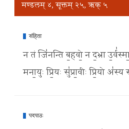
मण्डलम् ४, सूक्तम् २५, ऋक् ५
संहिता
न तं जि॑नन्ति ब॒हवो॒ न द॒भ्रा उ॒र्व॑स्मा॒ 
मना॒युः प्रि॒यः सु॑प्रा॒वीः प्रि॒यो अ॑स्
पदपाठः