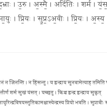
भ्राः । उ॒रु । अ॒स्मै॒ । अदि॑तिः । शर्म॑ । यं॒स
॒ना॒युः । प्रि॒यः । सु॒प्र॒ऽअ॒वीः । प्रि॒यः । अ॒स्य॒
न जिनन्ति । न हिंसन्तु । य इन्द्राय सुनवामेत्याह तमिति पू
्णं शर्म सुखं यंसत् । यच्छतु । किञ्च इन्द्र इन्द्राय सुकृत्
्द्रविषयस्तुतिकामश्चास्येन्द्रस्य प्रियो भवति । सुप्रावीः सु