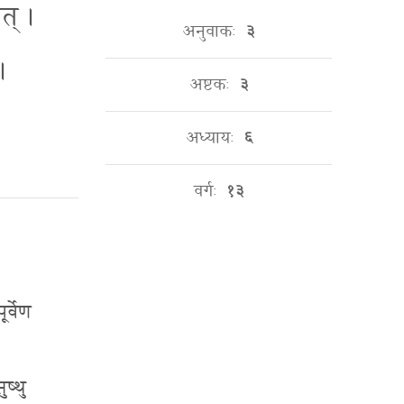
॒त् ।
अनुवाकः
३
 ।
अष्टकः
३
अध्यायः
६
वर्गः
१३
र्वेण
ष्थु