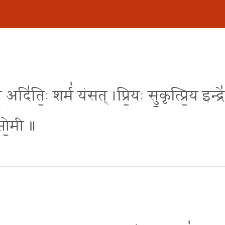
अदि॑ति॒ः शर्म॑ यंसत् ।प्रि॒यः सु॒कृत्प्रि॒य इन्द्रे॑
य सो॒मी ॥