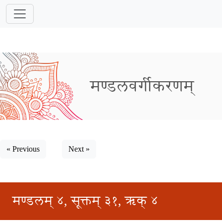
मण्डलवर्गीकरणम्
« Previous
Next »
मण्डलम् ४, सूक्तम् ३१, ऋक् ४