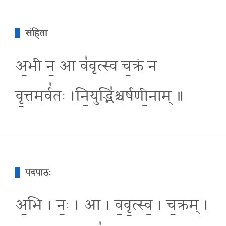
संहिता
अ॒भी न॒ आ व॑वृत्स्व च॒क्रं न
वृ॒त्तमर्व॑तः ।नि॒युद्भि॑श्चर्षणी॒नाम् ॥
पदपाठः
अ॒भि । नः॒ । आ । व॒वृ॒त्स्व॒ । च॒क्रम् ।