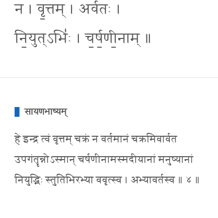
न । वृ॒त्तम् । अर्व॑तः ।
नि॒युत्ऽभिः॑ । च॒र्ष॒णी॒नाम् ॥
सायणभाष्यम्
हे इन्द्र त्वं वृत्तम् चक्रं न वर्तमानं चक्रमिवार्वत
उपगंतॄन्नोऽस्मान् चर्षणीनामस्मदीयानां मनुष्यानां
नियुद्भिः स्तुतिभिरभ्या ववृत्स्व । अभ्यावर्तस्व ॥ ४ ॥