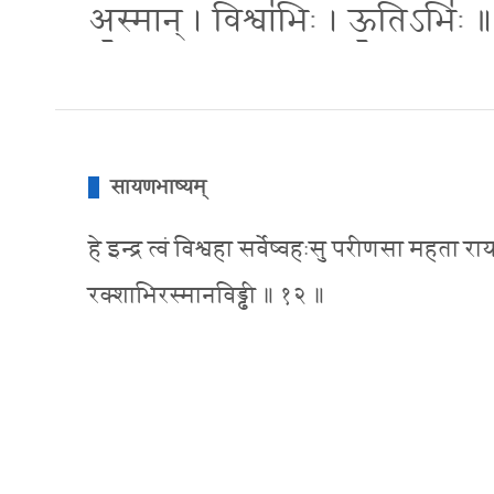
अ॒स्मान् । विश्वा॑भिः । ऊ॒तिऽभिः॑ ॥
सायणभाष्यम्
हे इन्द्र त्वं विश्वहा सर्वेष्वहःसु परीणसा महता र
रक्शाभिरस्मानविड्ढी ॥ १२ ॥