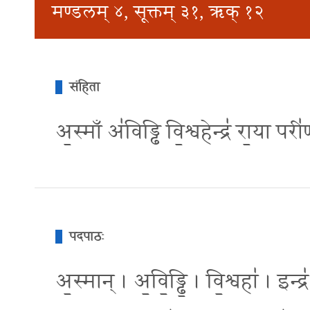
मण्डलम् ४, सूक्तम् ३१, ऋक् १२
संहिता
अ॒स्माँ अ॑विड्ढि वि॒श्वहेन्द्र॑ रा॒या प
पदपाठः
अ॒स्मान् । अ॒वि॒ड्ढि॒ । वि॒श्वहा॑ । इन्