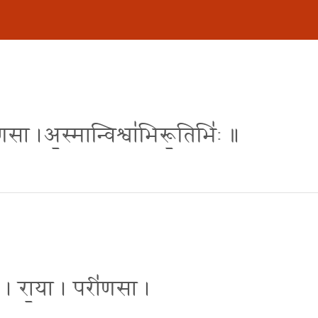
री॑णसा ।अ॒स्मान्विश्वा॑भिरू॒तिभि॑ः ॥
द्र॑ । रा॒या । परी॑णसा ।