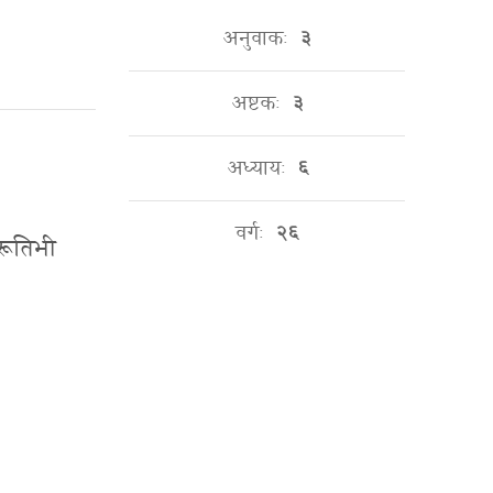
अनुवाकः
३
अष्टकः
३
अध्यायः
६
वर्गः
२६
िरूतिभी