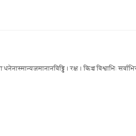
ाया धनेनास्मान्यजमानानविड्ढि । रक्ष । किञ्च विश्वाभिः सर्वाभ