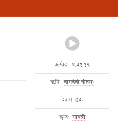
ऋग्वेदः
४.३१.१२
ऋषिः
वामदेवो गौतमः
देवता
इंद्रः
छन्दः
गायत्री