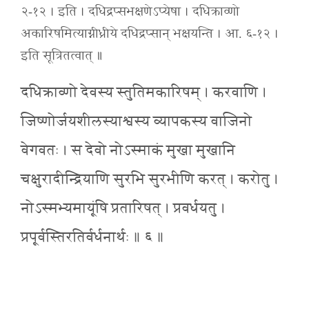
२-१२ । इति । दधिद्रप्सभक्षणेऽप्येषा । दधिक्राव्णो
अकारिषमित्याग्नीध्रीये दधिद्रप्सान् भक्षयन्ति । आ. ६-१२ ।
इति सूत्रितत्वात् ॥
दधिक्राव्णो देवस्य स्तुतिमकारिषम् । करवाणि ।
जिष्णोर्जयशीलस्याश्वस्य व्यापकस्य वाजिनो
वेगवतः । स देवो नोऽस्माकं मुखा मुखानि
चक्षुरादीन्द्रियाणि सुरभि सुरभीणि करत् । करोतु ।
नोऽस्मभ्यमायूंषि प्रतारिषत् । प्रवर्धयतु ।
प्रपूर्वस्तिरतिर्वर्धनार्थः ॥ ६ ॥