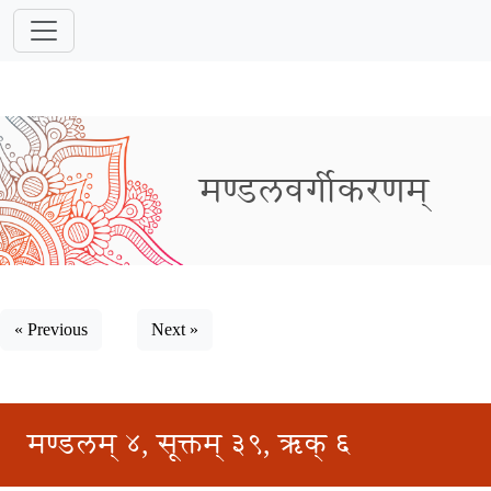
मण्डलवर्गीकरणम्
« Previous
Next »
मण्डलम् ४, सूक्तम् ३९, ऋक् ६