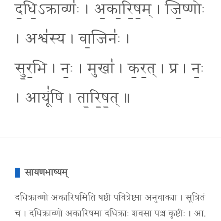
द॒धि॒ऽक्राव्णः॑ । अ॒का॒रि॒ष॒म् । जि॒ष्णोः
। अश्व॑स्य । वा॒जिनः॑ ।
सु॒र॒भि । नः॒ । मुखा॑ । क॒र॒त् । प्र । नः॒
। आयूं॑षि । ता॒रि॒ष॒त् ॥
सायणभाष्यम्
दधिक्राव्णो अकारिषमिति षष्ठी पवित्रेष्ट्या अनुवाक्या । सूत्रितं
च । दधिक्राव्णो अकारिषमा दधिक्राः शवसा पञ्च कृष्टीः । आ.