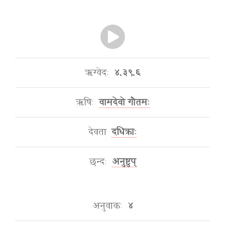
ऋग्वेदः
४.३९.६
ऋषिः
वामदेवो गौतमः
देवता
दधिक्राः
छन्दः
अनुष्टुप्
अनुवाकः
४