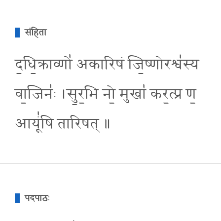
संहिता
द॒धि॒क्राव्णो॑ अकारिषं जि॒ष्णोरश्व॑स्य
वा॒जिनः॑ ।सु॒र॒भि नो॒ मुखा॑ कर॒त्प्र ण॒
आयूं॑षि तारिषत् ॥
पदपाठः