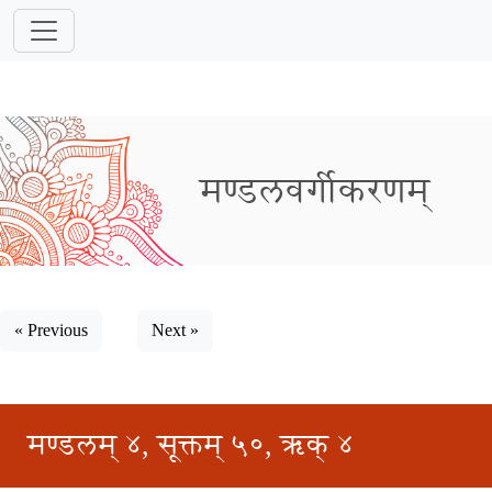
मण्डलवर्गीकरणम्
« Previous
Next »
मण्डलम् ४, सूक्तम् ५०, ऋक् ४