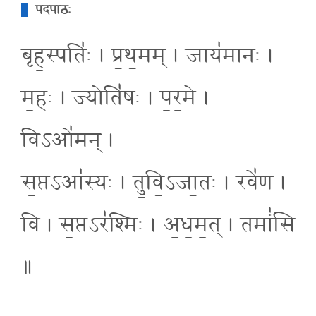
पदपाठः
बृह॒स्पतिः॑ । प्र॒थ॒मम् । जाय॑मानः ।
म॒हः । ज्योति॑षः । प॒र॒मे ।
विऽओ॑मन् ।
स॒प्तऽआ॑स्यः । तु॒वि॒ऽजा॒तः । रवे॑ण ।
वि । स॒प्तऽर॑श्मिः । अ॒ध॒म॒त् । तमां॑सि
॥