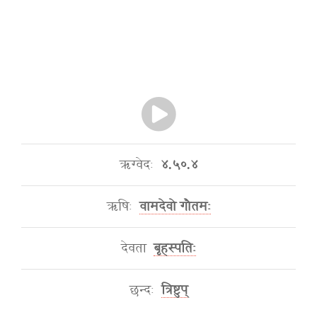
ऋग्वेदः
४.५०.४
ऋषिः
वामदेवो गौतमः
देवता
बृहस्पतिः
छन्दः
त्रिष्टुप्