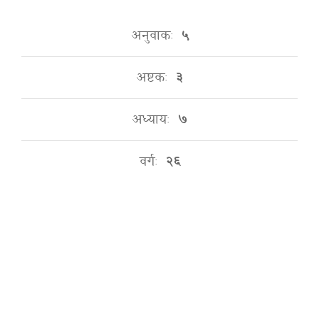
अनुवाकः
५
अष्टकः
३
अध्यायः
७
वर्गः
२६