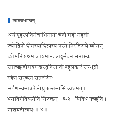
सायणभाष्यम्
अयं बृहस्पतिर्मन्त्राभिमानी चेवो महो महतो
ज्योतिषो दीप्तस्यादित्यस्य परमे निरतिशये व्योमन्
व्योमनि प्रथमं जायमानः प्रादुर्भवन् सप्तास्यः
सप्तच्छन्दोमयमखस्तुविजातो बहुप्रकारं सम्भूतो
रवेण सह्ब्देन सप्तरश्मिः
सर्पणस्वभावतेजोयुक्तस्तमांसि व्यधमत् ।
धमतिर्गतिकर्मेति निरुक्तम् । ६-२ । विविधं गच्छति ।
नाशयतीत्यर्थः ॥ ४ ॥