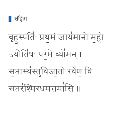
संहिता
बृह॒स्पति॑ः प्रथ॒मं जाय॑मानो म॒हो
ज्योति॑षः पर॒मे व्यो॑मन् ।
स॒प्तास्य॑स्तुविजा॒तो रवे॑ण॒ वि
स॒प्तर॑श्मिरधम॒त्तमां॑सि ॥