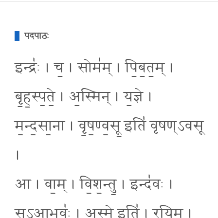
पदपाठः
इन्द्रः॑ । च॒ । सोम॑म् । पि॒ब॒त॒म् ।
बृ॒ह॒स्प॒ते॒ । अ॒स्मिन् । य॒ज्ञे ।
म॒न्द॒सा॒ना । वृ॒ष॒ण्व॒सू॒ इति॑ वृषण्ऽवसू
।
आ । वा॒म् । वि॒श॒न्तु॒ । इन्द॑वः ।
सु॒ऽआ॒भुवः॑ । अ॒स्मे इति॑ । र॒यिम् ।