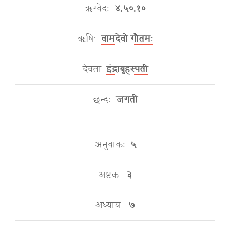
ऋग्वेदः
४.५०.१०
ऋषिः
वामदेवो गौतमः
देवता
इंद्राबृहस्पती
छन्दः
जगती
अनुवाकः
५
अष्टकः
३
अध्यायः
७