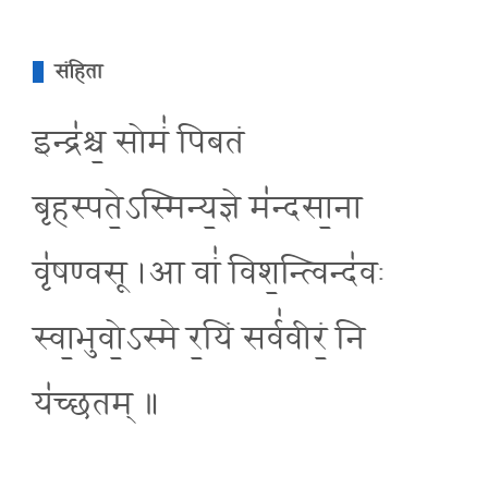
संहिता
इन्द्र॑श्च॒ सोमं॑ पिबतं
बृहस्पते॒ऽस्मिन्य॒ज्ञे म॑न्दसा॒ना
वृ॑षण्वसू ।आ वां॑ विश॒न्त्विन्द॑वः
स्वा॒भुवो॒ऽस्मे र॒यिं सर्व॑वीरं॒ नि
य॑च्छतम् ॥