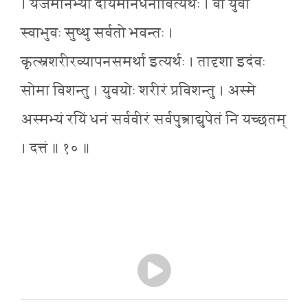
। यजमानेभ्यो दीयमानधनावित्यर्थः । वां युवां
स्वाभुवः सुष्थु सर्वतो भवन्तः ।
कृत्स्नशरीरव्यापनसमर्था इत्यर्थः । तादृशा इदंवः
सोमा विशन्तु । युवयोः शरीरं प्रविशन्तु । अस्मे
अस्मभ्यं रयिं धनं सर्ववीरं सर्वपुत्त्राद्युपेतं नि यच्छतम्
। दत्तं ॥ १० ॥