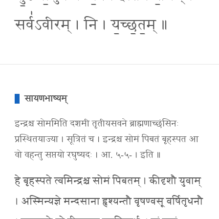
सर्व॑ऽवीरम् । नि । य॒च्छ॒त॒म् ॥
सायणभाष्यम्
इन्द्रश्च सोममिति दशमी तृतीयसवने ब्राह्मणाच्छंसिनः
प्रस्थितयाज्या । सूत्रितं च । इन्द्रश्च सोमं पिबतं बृहस्पत आ
वो वहन्तु सप्तयो रघुष्यदः । आ. ५-५- । इति ॥
हे बृहस्पते त्वमिन्द्रश्च सोमं पिबतम् । कीदृशौ युवाम्
। अस्मिन्यज्ञे मन्दसाना हृश्यन्तौ वृषण्वसू वर्षितृधनौ