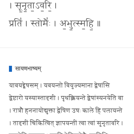
। सू॒नृ॒ता॒ऽव॒रि॒ ।
प्रति॑ । स्तोमैः॑ । अ॒भु॒त्स्म॒हि॒ ॥
सायणभाष्यम्
यावयद्द्वेषसम् । यवयन्तो वियुज्यमाना द्वेषांसि
द्वेष्टारो यस्यास्तादृशी । पृथक्क्रियन्ते द्वेषांस्यनयेति वा
। रात्रौ हननायोद्युक्ता द्वेषिण उषः काले हि पलायन्ते
। तादृशीं चिकित्वित् ज्ञापयन्तीं त्वा त्वां सूनृतावरि ।