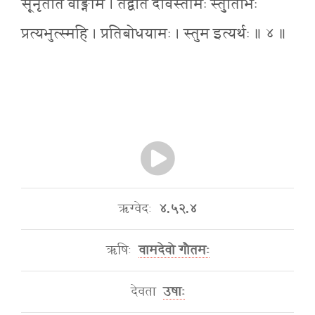
सूनृतेति वाङ्नाम । तद्वति देविस्तोमैः स्तुतिभिः
प्रत्यभुत्स्महि । प्रतिबोधयामः । स्तुम इत्यर्थः ॥ ४ ॥
ऋग्वेदः
४.५२.४
ऋषिः
वामदेवो गौतमः
देवता
उषाः