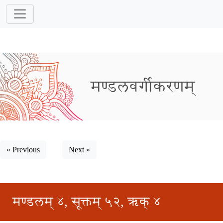
मण्डलवर्गीकरणम्
« Previous
Next »
मण्डलम् ४, सूक्तम् ५२, ऋक् ४