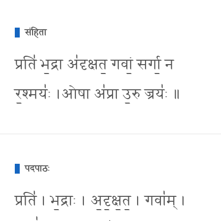
संहिता
प्रति॑ भ॒द्रा अ॑दृक्षत॒ गवां॒ सर्गा॒ न
र॒श्मयः॑ ।ओषा अ॑प्रा उ॒रु ज्रयः॑ ॥
पदपाठः
प्रति॑ । भ॒द्राः । अ॒दृ॒क्ष॒त॒ । गवा॑म् ।