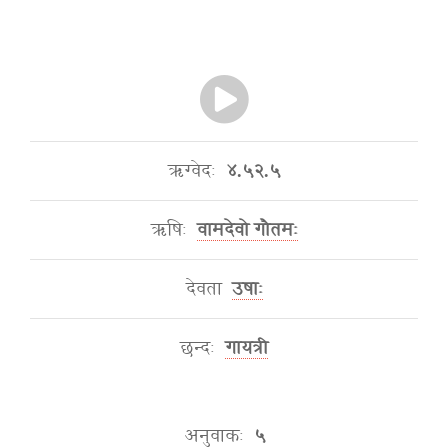
ऋग्वेदः
४.५२.५
ऋषिः
वामदेवो गौतमः
देवता
उषाः
छन्दः
गायत्री
अनुवाकः
५