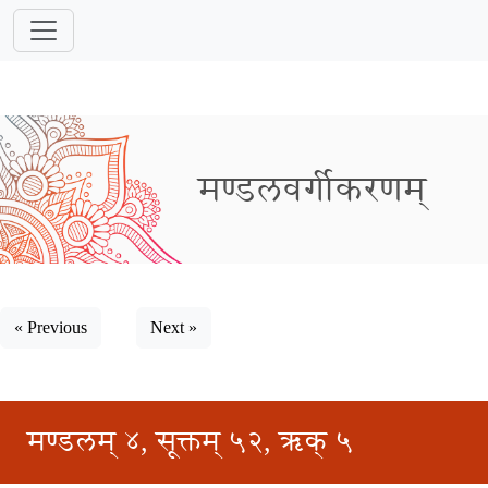
मण्डलवर्गीकरणम्
« Previous
Next »
मण्डलम् ४, सूक्तम् ५२, ऋक् ५