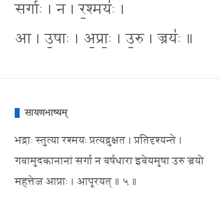
सर्गाः॑ । न । र॒श्मयः॑ ।
आ । उ॒षाः । अ॒प्राः॒ । उ॒रु । ज्रयः॑ ॥
सायणभाष्यम्
भद्राः स्तुत्या रश्मयः प्रत्यद्रुक्षत । प्रतिदृश्यन्ते ।
गवामुदकानानां सर्गा न वर्षधारा इवेयमुषा उरु ज्रयो
महत्तेज आप्राः । आपूरयत् ॥ ५ ॥