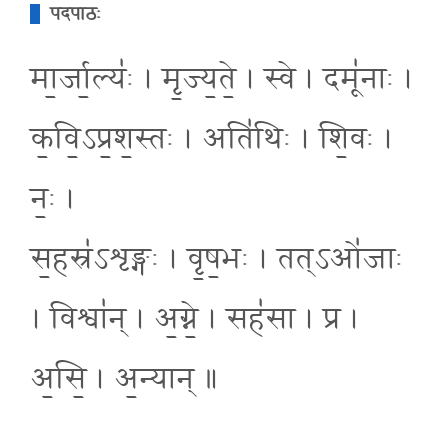
पदपाठः
मा॒र्जा॒ल्यः॑ । मृ॒ज्य॒ते॒ । स्वे । दमू॑नाः ।
क॒वि॒ऽप्र॒श॒स्तः । अति॑थिः । शि॒वः ।
नः॒ ।
स॒हस्र॑ऽशृङ्गः । वृ॒ष॒भः । तत्ऽओ॑जाः
। विश्वा॑न् । अ॒ग्ने॒ । सह॑सा । प्र ।
अ॒सि॒ । अ॒न्यान् ॥