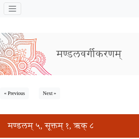
मण्डलवर्गीकरणम्
« Previous
Next »
मण्डलम् ५, सूक्तम् १, ऋक् ८