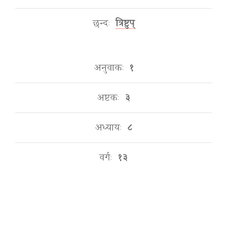
छन्दः
त्रिष्टुप्
अनुवाकः
१
अष्टकः
३
अध्यायः
८
वर्गः
१३