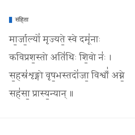
संहिता
मा॒र्जा॒ल्यो॑ मृज्यते॒ स्वे दमू॑नाः
कविप्रश॒स्तो अति॑थिः शि॒वो नः॑ ।
स॒हस्र॑शृङ्गो वृष॒भस्तदो॑जा॒ विश्वाँ॑ अग्ने॒
सह॑सा॒ प्रास्य॒न्यान् ॥