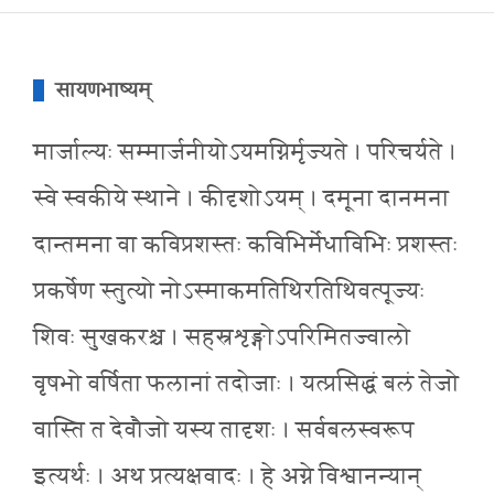
सायणभाष्यम्
मार्जाल्यः सम्मार्जनीयोऽयमग्निर्मृज्यते । परिचर्यते ।
स्वे स्वकीये स्थाने । कीदृशोऽयम् । दमूना दानमना
दान्तमना वा कविप्रशस्तः कविभिर्मेधाविभिः प्रशस्तः
प्रकर्षेण स्तुत्यो नोऽस्माकमतिथिरतिथिवत्पूज्यः
शिवः सुखकरश्च । सहस्रशृङ्गोऽपरिमितज्वालो
वृषभो वर्षिता फलानां तदोजाः । यत्प्रसिद्धं बलं तेजो
वास्ति त देवौजो यस्य तादृशः । सर्वबलस्वरूप
इत्यर्थः । अथ प्रत्यक्षवादः । हे अग्ने विश्वानन्यान्