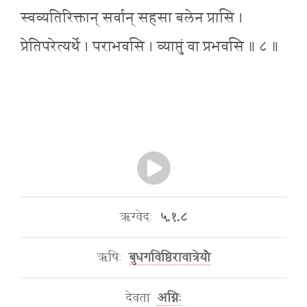
स्वव्यतिरिक्तान् सर्वान् सहसा बलेन प्रासि ।
प्रेतिपरेत्यर्थे । पराभवसि । व्याप्तुं वा प्रभवसि ॥ ८ ॥
ऋग्वेदः
५.१.८
ऋषिः
बुधगविष्ठिरावात्रेयौ
देवता
अग्निः