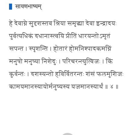
सायणभाष्यम्
हे देवाग्ने सुदृशस्तव श्रिया समृद्ध्या देवा इन्द्रादयः
पुर्वत्यधिकं दधानास्त्वयि प्रीतिं धारयन्तोऽमृतं
सपन्त । स्पृशन्ति । होतारं होमनिश्पादकमग्निं
मनुषो मनुष्या निशेदुः । परिचरन्त्युत्विजः । किं
कुर्वन्तः । दशस्यन्तो हविर्वितरन्तः शंसं फलमुशिजः
कामयमानस्यायोर्मनुष्यस्य यजमानस्यार्थं ॥ ४ ॥