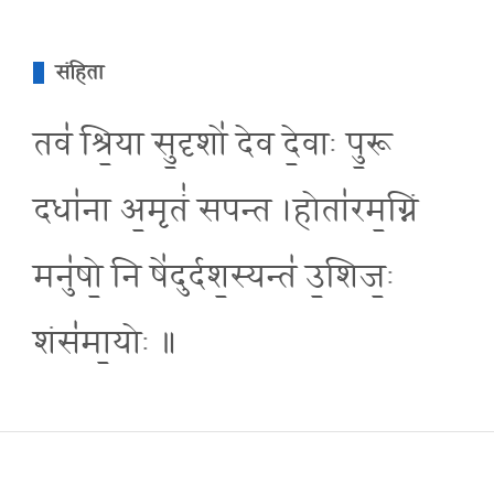
संहिता
तव॑ श्रि॒या सु॒दृशो॑ देव दे॒वाः पु॒रू
दधा॑ना अ॒मृतं॑ सपन्त ।होता॑रम॒ग्निं
मनु॑षो॒ नि षे॑दुर्दश॒स्यन्त॑ उ॒शिज॒ः
शंस॑मा॒योः ॥