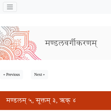
मण्डलवर्गीकरणम्
« Previous
Next »
मण्डलम् ५, सूक्तम् ३, ऋक् ४