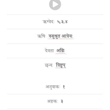
ऋग्वेदः
५.३.४
ऋषिः
वसुश्रुत आत्रेयः
देवता
अग्निः
छन्दः
त्रिष्टुप्
अनुवाकः
१
अष्टकः
३