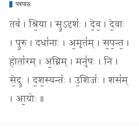
पदपाठः
तव॑ । श्रि॒या । सु॒ऽदृशः॑ । दे॒व॒ । दे॒वाः
। पु॒रु । दधा॑नाः । अ॒मृत॑म् । स॒प॒न्त॒ ।
होता॑रम् । अ॒ग्निम् । मनु॑षः । नि ।
से॒दुः॒ । द॒श॒स्यन्तः॑ । उ॒शिजः॑ । शंस॑म्
। आ॒योः ॥