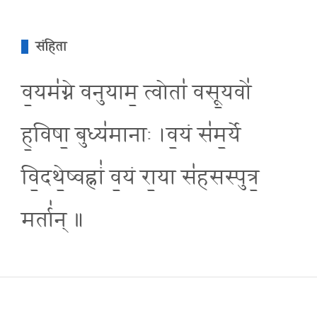
संहिता
व॒यम॑ग्ने वनुयाम॒ त्वोता॑ वसू॒यवो॑
ह॒विषा॒ बुध्य॑मानाः ।व॒यं स॑म॒र्ये
वि॒दथे॒ष्वह्नां॑ व॒यं रा॒या स॑हसस्पुत्र॒
मर्ता॑न् ॥