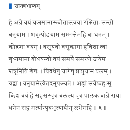
सायणभाष्यम्
हे अग्ने वयं यजमानास्त्वोतास्त्वया रक्षिताः सन्तो
वनुयाम । शत्रून्पीडयाम सम्भजेमहि वा धनम् ।
कीदृशा वयम् । वसूयवो वसुकामा हविशा त्वां
बुध्यमाना बोधयन्तो वयं समर्ये समरणे जयेम
शत्रूनिति शेषः । विदथेषु यागेषु प्राप्नुयाम बलम् ।
यद्वा । वनुयामेत्येतदनुषज्यते । अह्नां सर्वेष्वहःसु ।
किञ्च वयं हे सहसस्पुत्र बलस्य पुत्र पालक वाग्ने राया
धनेन सह मर्त्यान्पुत्रभृत्यादीन् लभेमहि ॥ ६ ॥