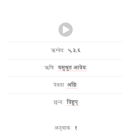
ऋग्वेदः
५.३.६
ऋषिः
वसुश्रुत आत्रेयः
देवता
अग्निः
छन्दः
त्रिष्टुप्
अनुवाकः
१