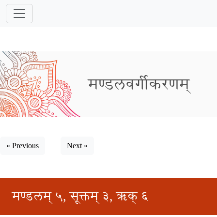
मण्डलवर्गीकरणम्
« Previous
Next »
मण्डलम् ५, सूक्तम् ३, ऋक् ६