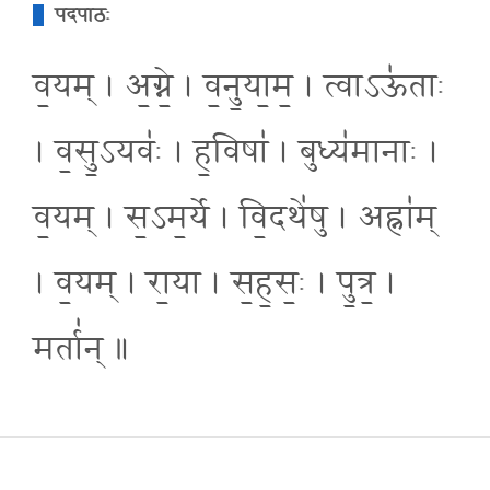
पदपाठः
व॒यम् । अ॒ग्ने॒ । व॒नु॒या॒म॒ । त्वाऽऊ॑ताः
। व॒सु॒ऽयवः॑ । ह॒विषा॑ । बुध्य॑मानाः ।
व॒यम् । स॒ऽम॒र्ये । वि॒दथे॑षु । अह्ना॑म्
। व॒यम् । रा॒या । स॒ह॒सः॒ । पु॒त्र॒ ।
मर्ता॑न् ॥