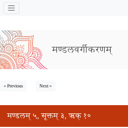
मण्डलवर्गीकरणम्
« Previous
Next »
मण्डलम् ५, सूक्तम् ३, ऋक् १०