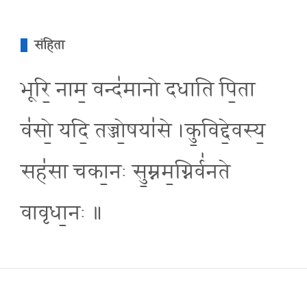
संहिता
भूरि॒ नाम॒ वन्द॑मानो दधाति पि॒ता
व॑सो॒ यदि॒ तज्जो॒षया॑से ।कु॒विद्दे॒वस्य॒
सह॑सा चका॒नः सु॒म्नम॒ग्निर्व॑नते
वावृधा॒नः ॥