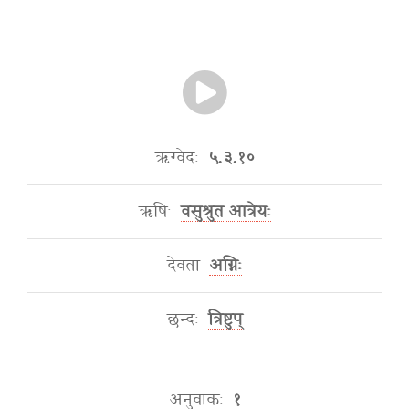
ऋग्वेदः
५.३.१०
ऋषिः
वसुश्रुत आत्रेयः
देवता
अग्निः
छन्दः
त्रिष्टुप्
अनुवाकः
१