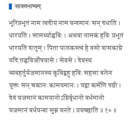
सायणभाष्यम्
भूरिप्रभूतं नाम त्वदीयं नाम वन्दमानः सन् दधाति ।
धारयति । सामर्थ्याद्धविः । अथवा नामकं हविः प्रभूतं
धारयति दातुम् । पिता पालकस्त्वं हे वसो वासकाग्ने
यदि तद्धविर्जोषयासे । सेवसे । देवस्य
व्यवहर्तुर्यजमानस्य कुविद्बहु हविः सहसा बलेन
युक्तः सन् चकानः कामयमानः । यद्वा कर्मणि षष्ठी ।
देवं यजमानं कामयानोऽग्निर्वृधानो वर्धमानो
यजमानं वर्धयन्वा सुम्नं वनते । प्रयच्छाति ॥ १० ॥