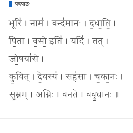
पदपाठः
भूरि॑ । नाम॑ । वन्द॑मानः । द॒धा॒ति॒ ।
पि॒ता । व॒सो॒ इति॑ । यदि॑ । तत् ।
जो॒षया॑से ।
कु॒वित् । दे॒वस्य॑ । सह॑सा । च॒का॒नः ।
सु॒म्नम् । अ॒ग्निः । व॒न॒ते॒ । व॒वृ॒धा॒नः ॥